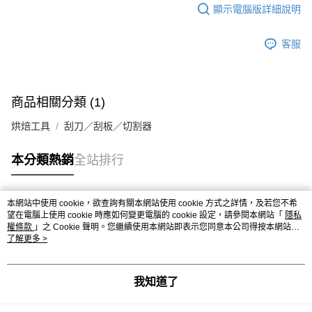
※ 請注意：結帳手續完成當下不需立刻繳費，但若您需要取消訂單，請聯絡
每筆NT$90，滿NT$990(含以上)免運費
顯示電腦版詳細說明
購買商品的店家。未經商家同意取消之訂單仍視為有效，需透過AFTEE先享
後付繳納相關費用。
7-11取貨付款-重量限制含紙箱10kg，請控制商品重量在9~9.5
※ 交易是否成功請以「AFTEE先享後付 」之結帳頁面顯示為準，若有關於
客服
kg
是否繳費成功／繳費後需取消欲退款等相關疑問，請聯繫「AFTEE先享後付
客戶支援中心」
https://netprotections.freshdesk.com/support/home
每筆NT$90，滿NT$990(含以上)免運費
【注意事項】
付款後7-11取貨-重量限制含紙箱10kg，請控制商品重量在9~
商品相關分類 (1)
１．透過由恩沛科技股份有限公司提供之「AFTEE先享後付」服務完成之交
9.5kg
易，需依本服務之必要範圍內提供個人資料，並將交易相關給付款項請求債
烘焙工具
刮刀／刮板／切割器
權轉讓予恩沛科技股份有限公司。
每筆NT$90，滿NT$990(含以上)免運費
２．關於個人資料處理事宜，請瀏覽以下網址：
https://aftee.tw/terms/#terms3
宅配-新竹物流
本分類熱銷
全站排行
３．未成年的使用者請事先徵得法定代理人或監護人之同意方可使用
每筆NT$150，滿NT$2,000(含以上)免運費
「AFTEE先享後付」，若未經同意申辦者引起之損失，本公司不負相關責
任。
離島客戶-中華郵政
４．使用「AFTEE先享後付」時，將依據個別帳號之用戶狀況，依本公司即
本網站中使用 cookie，欲查詢有關本網站使用 cookie 方式之詳情，及若您不希
熱門標籤
時審查核予不同之上限額度；若仍有額度不足之情形，本公司將視審查結果
望在電腦上使用 cookie 時應如何變更電腦的 cookie 設定，請參閱本網站「
隱私
每筆NT$120，滿NT$2,000(含以上)免運費
權條款
請求用戶進行身份認證。
」之 Cookie 聲明。您繼續使用本網站即表示您同意本公司得按本網站使
用條款之 Cookie 聲明使用 cookie。
了解更多 >
５．嚴禁一人註冊多個帳號或使用他人資訊註冊。若發現惡意使用之情形，
恩沛科技股份有限公司將有權停止該用戶之使用額度並採取法律行動。
我知道了