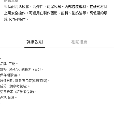
銷售重點
Apple Pay
※採耐高溫矽膠，高彈性，清潔容易。內部包覆鋼材，在硬式材料
上可安全操作。可運用在製作西點、餡料、刮奶油等。高低溫的環
街口支付
境下均可操作。
悠遊付
全盈+PAY
詳細說明
相關推薦
AFTEE先享後付
相關說明
【關於「AFTEE先享後付」】
-
ATM付款
AFTEE先享後付是「在收到商品之後才付款」的支付方式。 讓您購物簡單
品牌: 三能。
便利好安心！
１．簡單：不需註冊會員、不需綁卡、不需儲值。
規格: SN4756 總長34.7公分。
運送方式
２．便利：只要手機號碼，簡訊認證，即可結帳。
保存期限:無。
３．安心：先確認商品／服務後，再付款。
全家取貨付款-重量限制含紙箱10kg，請控制商品重量在9~9.5
製造日期: 請參考包裝(聊聊詢問)。
kg
成分: (請參考包裝)。
【「AFTEE先享後付」結帳流程】
營養標示: (請參考包裝)。
１．於結帳方式選擇「AFTEE先享後付」後，將跳轉至「AFTEE先享後付」
每筆NT$90，滿NT$990(含以上)免運費
結帳頁面，進行簡訊認證並確認金額後，即可完成結帳。
產地:台灣。
２．訂單成立數日內，您將收到繳費通知簡訊。
付款後全家取貨-重量限制含紙箱10kg，請控制商品重量在9~
-
３．收到繳費通知簡訊後14天內，點擊此簡訊中的連結，可透過四大超商／
9.5kg
ATM／網路銀行／等多元方式進行付款，方視為交易完成。