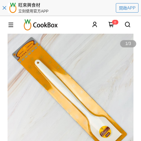
旺來興食材
開啟APP
立刻使用官方APP
0
1
/
3