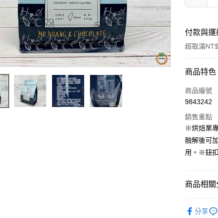
付款與運
超取滿NT$
付款方式
商品特色
信用卡一
商品編號
9843242
LINE Pay
銷售重點
Apple Pay
※烘焙業專
融解後可
街口支付
用。※鈕
悠遊付
全盈+PAY
商品相關分
AFTEE先
巧克力／
相關說明
分享