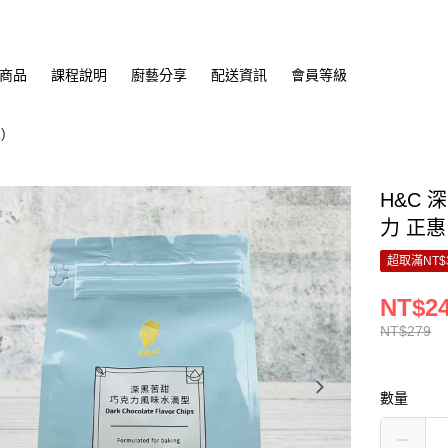
商品
課程說明
廚藝分享
配送資訊
會員等級
)
H&C 
力 正惠
超取滿NT$
NT$2
NT$279
數量