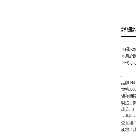
詳細
※隔水
※用於
※代可
-
品牌:H&
規格:50
保存期限
製造日期
成分:
、香料。
營養標示
產地:台