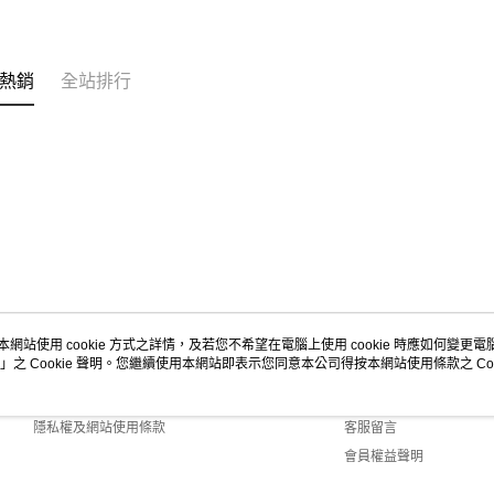
https://aft
３．未成
「AFTE
任。
熱銷
全站排行
４．使用「
即時審查
結果請求
５．嚴禁
形，恩沛
動。
本網站使用 cookie 方式之詳情，及若您不希望在電腦上使用 cookie 時應如何變更電腦的
」之 Cookie 聲明。您繼續使用本網站即表示您同意本公司得按本網站使用條款之 Coo
關於我們
客服資訊
商店簡介
購物說明
隱私權及網站使用條款
客服留言
會員權益聲明
聯絡我們