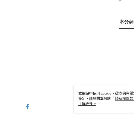
-
本分類
本網站中使用 cookie，欲查詢有關
設定，請參閱本網站「
隱私權條款
使用 cookie。
了解更多 >