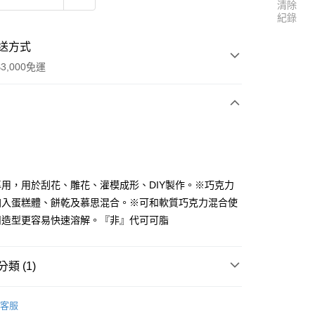
清除
紀錄
送方式
3,000免運
次付款
用，用於刮花、雕花、灌模成形、DIY製作。※巧克力
加入蛋糕體、餅乾及慕思混合。※可和軟質巧克力混合使
扣造型更容易快速溶解。『非』代可可脂
類 (1)
享後付
裝飾區
巧克力片(一般/磚/片/鈕扣/水滴型)
客服