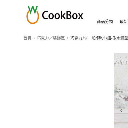
商品分類
最新
首頁
巧克力／裝飾區
巧克力片(一般/磚/片/鈕扣/水滴型