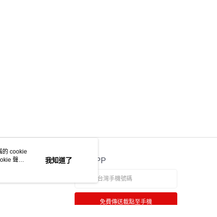
ee.tw/terms/#terms3
年的使用者請事先徵得法定代理人或監護人之同意方可使用
E先享後付」，若未經同意申辦者引起之損失，本公司不負相關責
AFTEE先享後付」時，將依據個別帳號之用戶狀況，依本公司
核予不同之上限額度；若仍有額度不足之情形，本公司將視審查
用戶進行身份認證。
一人註冊多個帳號或使用他人資訊註冊。若發現惡意使用之情
科技股份有限公司將有權停止該用戶之使用額度並採取法律行
 cookie
kie 聲明
我知道了
官方APP
免費傳送載點至手機