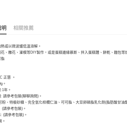
【關於「A
ATM付款
AFTEE
便利好安
１．簡單
２．便利
運送方式
３．安心
說明
相關推薦
冷藏7-11
【「AFT
每筆NT$2
１．於結帳
加熱或以微波爐低溫溶解。
付」結帳
冷藏宅配-
２．訂單
刮花、雕花、灌模等DIY製作，或是蛋糕邊緣慕斯、拌入蛋糕體、餅乾、麵包等
３．收到繳
可脂
每筆NT$2
／ATM／
※ 請注意
絡購買商品
先享後付
C 正慧 。
※ 交易是
0g。
是否繳費成
:1年。
付客戶支
: 請參考包裝(聊聊詢問)。
可可粉、特极砂糖、完全氫化棕櫚仁油、可可脂、大豆卵磷脂乳化劑(脂肪酸甘油
【注意事
１．透過由
 (請參考包裝)。
交易，需
: (請參考包裝)。
求債權轉
灣。
２．關於