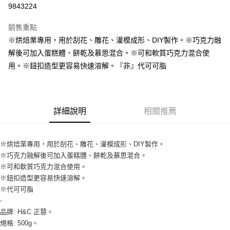
9843224
Apple Pay
銷售重點
街口支付
※烘焙業專用，用於刮花、雕花、灌模成形、DIY製作。※巧克力融
解後可加入蛋糕體、餅乾及慕思混合。※可和軟質巧克力混合使
悠遊付
用。※鈕扣造型更容易快速溶解。『非』代可可脂
全盈+PAY
AFTEE先享後付
相關說明
詳細說明
相關推薦
【關於「AFTEE先享後付」】
ATM付款
AFTEE先享後付是「在收到商品之後才付款」的支付方式。 讓您購物簡單
便利好安心！
※烘焙業專用，用於刮花、雕花、灌模成形、DIY製作。
１．簡單：不需註冊會員、不需綁卡、不需儲值。
運送方式
※巧克力融解後可加入蛋糕體、餅乾及慕思混合。
２．便利：只要手機號碼，簡訊認證，即可結帳。
３．安心：先確認商品／服務後，再付款。
※可和軟質巧克力混合使用。
冷藏7-11取貨(快速到店) 單筆限重10kg
※鈕扣造型更容易快速溶解。
每筆NT$220，滿NT$3,000(含以上)免運費
【「AFTEE先享後付」結帳流程】
※代可可脂
１．於結帳方式選擇「AFTEE先享後付」後，將跳轉至「AFTEE先享後付」
-
冷藏宅配-新竹物流 單筆限重20kg
結帳頁面，進行簡訊認證並確認金額後，即可完成結帳。
２．訂單成立數日內，您將收到繳費通知簡訊。
品牌: H&C 正慧。
每筆NT$200，滿NT$3,000(含以上)免運費
３．收到繳費通知簡訊後14天內，點擊此簡訊中的連結，可透過四大超商／
規格: 500g。
ATM／網路銀行／等多元方式進行付款，方視為交易完成。