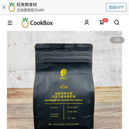
旺來興食材
開啟APP
立刻使用官方APP
0
1
/
4