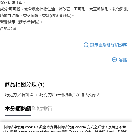
保存期限:1年。
※ 請注意：結帳手續完成當下不需立刻繳費，但若您需要取消訂單，請聯絡
成分:可可粉、完全氫化棕櫚仁油、特砂糖、可可脂、大豆卵磷脂、乳化劑(脂
購買商品的店家。未經商家同意取消之訂單仍視為有效，需透過AFTEE先享
肪酸甘油酯、香莢蘭醛、香料(請參考包裝)。
後付繳納相關費用。
※ 交易是否成功請以「AFTEE先享後付 」之結帳頁面顯示為準，若有關於
營養標示: (請參考包裝)。
是否繳費成功／繳費後需取消欲退款等相關疑問，請聯繫「AFTEE先享後付
產地:台灣。
客戶支援中心」
https://netprotections.freshdesk.com/support/home
【注意事項】
顯示電腦版詳細說明
１．透過由恩沛科技股份有限公司提供之「AFTEE先享後付」服務完成之交
易，需依本服務之必要範圍內提供個人資料，並將交易相關給付款項請求債
權轉讓予恩沛科技股份有限公司。
客服
２．關於個人資料處理事宜，請瀏覽以下網址：
https://aftee.tw/terms/#terms3
３．未成年的使用者請事先徵得法定代理人或監護人之同意方可使用
「AFTEE先享後付」，若未經同意申辦者引起之損失，本公司不負相關責
商品相關分類 (1)
任。
４．使用「AFTEE先享後付」時，將依據個別帳號之用戶狀況，依本公司即
巧克力／裝飾區
巧克力片(一般/磚/片/鈕扣/水滴型)
時審查核予不同之上限額度；若仍有額度不足之情形，本公司將視審查結果
請求用戶進行身份認證。
５．嚴禁一人註冊多個帳號或使用他人資訊註冊。若發現惡意使用之情形，
本分類熱銷
全站排行
恩沛科技股份有限公司將有權停止該用戶之使用額度並採取法律行動。
本網站中使用 cookie，欲查詢有關本網站使用 cookie 方式之詳情，及若您不希
熱門標籤