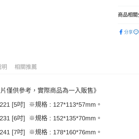
街口支付
悠遊付
商品相關分
全盈+PAY
烘焙模具
分享
AFTEE先
相關說明
【關於「A
ATM付款
AFTEE
便利好安
１．簡單
說明
相關推薦
２．便利
運送方式
３．安心
全家取貨付
【「AFT
圖片僅供參考，實際商品為一入販售》
5kg
１．於結帳
付」結帳
每筆NT$9
221 [5吋]
※規格 : 127*113*57mm。
２．訂單
３．收到繳
付款後全家
／ATM／
231 [6吋]
※規格 : 152*135*70mm。
9.5kg
※ 請注意
絡購買商品
每筆NT$9
241 [7吋]
※規格 : 178*160*76mm。
先享後付
※ 交易是