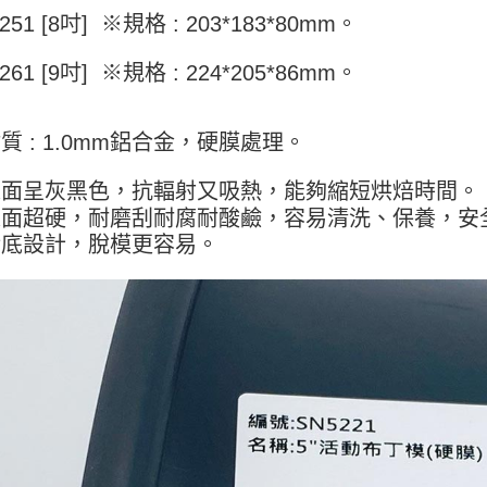
7-11取
是否繳費成
251 [8吋] ※規格 : 203*183*80mm。
5kg
付客戶支
每筆NT$9
261 [9吋] ※規格 : 224*205*86mm。
【注意事
１．透過由
付款後7-
交易，需
9.5kg
求債權轉
質 : 1.0mm鋁合金，硬膜處理。
２．關於
每筆NT$9
https://aft
表面呈灰黑色，抗輻射又吸熱，能夠縮短烘焙時間。
３．未成
宅配-新竹
「AFTE
表面超硬，耐磨刮耐腐耐酸鹼，容易清洗、保養，安
每筆NT$1
任。
活底設計，脫模更容易。
４．使用「
離島客戶-
即時審查
結果請求
每筆NT$1
５．嚴禁
形，恩沛
動。