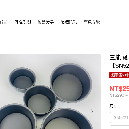
商品
課程說明
廚藝分享
配送資訊
會員等級
三能 硬
【SN52
超取滿NT$
NT$25
NT$290 ~
尺寸
SN522