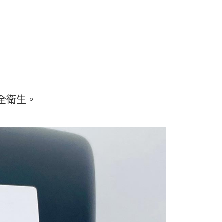
貨付款-重量限制含紙箱10kg，請控制商品重量在9~9.
功／繳費後需取消欲退款等相關疑問，請聯繫「AFTEE先享後
援中心」
https://netprotections.freshdesk.com/support/home
0，滿NT$990(含以上)免運費
項】
恩沛科技股份有限公司提供之「AFTEE先享後付」服務完成之
11取貨-重量限制含紙箱10kg，請控制商品重量在9~
依本服務之必要範圍內提供個人資料，並將交易相關給付款項請
讓予恩沛科技股份有限公司。
個人資料處理事宜，請瀏覽以下網址：
0，滿NT$990(含以上)免運費
ee.tw/terms/#terms3
年的使用者請事先徵得法定代理人或監護人之同意方可使用
物流
E先享後付」，若未經同意申辦者引起之損失，本公司不負相關責
全衛生。
50，滿NT$2,000(含以上)免運費
AFTEE先享後付」時，將依據個別帳號之用戶狀況，依本公司
中華郵政
核予不同之上限額度；若仍有額度不足之情形，本公司將視審查
用戶進行身份認證。
20，滿NT$2,000(含以上)免運費
一人註冊多個帳號或使用他人資訊註冊。若發現惡意使用之情
科技股份有限公司將有權停止該用戶之使用額度並採取法律行