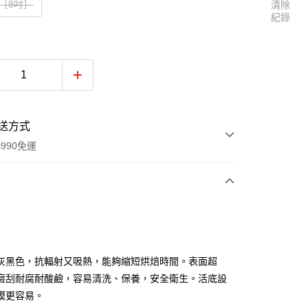
1［8吋］
清除
紀錄
送方式
990免運
次付款
付款
灰黑色，抗輻射又吸熱，能夠縮短烘焙時間。表面超
磨刮耐腐耐酸鹼，容易清洗、保養，安全衛生。活底設
模更容易。