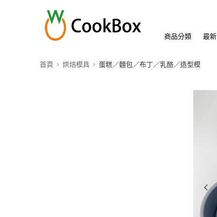
商品分類
最新
首頁
烘焙模具
蛋糕／麵包／布丁／乳酪／造型模