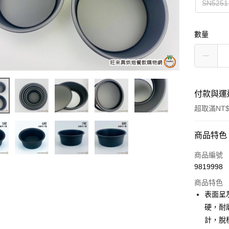
SN525
數量
付款與運
超取滿NT$
付款方式
商品特色
信用卡一
商品編號
9819998
超商取貨
商品特色
LINE Pay
表面呈
硬，耐
Apple Pay
計，脫