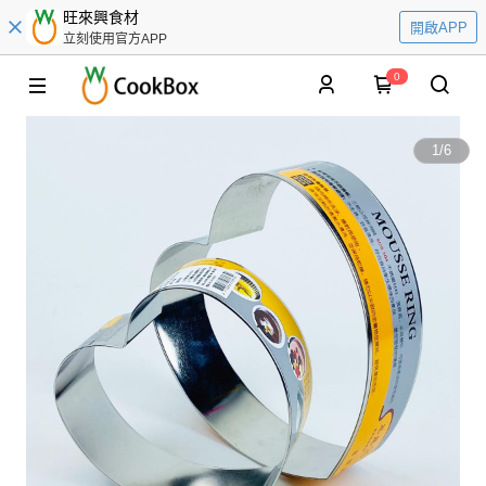
旺來興食材
開啟APP
立刻使用官方APP
0
1
/
6