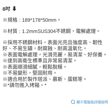
每筆NT$90，滿NT$990(含以上)免運費
結帳頁面，進行簡訊認證並確認金額後，即可完成結帳。
２．訂單成立數日內，您將收到繳費通知簡訊。
⬇
8吋
付款後全家取貨-重量限制含紙箱10kg，請控制商品重量在9~
３．收到繳費通知簡訊後14天內，點擊此簡訊中的連結，可透過四大超商／
9.5kg
ATM／網路銀行／等多元方式進行付款，方視為交易完成。
※規格 : 189*178*50mm。
※ 請注意：結帳手續完成當下不需立刻繳費，但若您需要取消訂單，請聯絡
每筆NT$90，滿NT$990(含以上)免運費
購買商品的店家。未經商家同意取消之訂單仍視為有效，需透過AFTEE先享
※材質 : 1.2mmSUS304不銹鋼，電解處理。
後付繳納相關費用。
7-11取貨付款-重量限制含紙箱10kg，請控制商品重量在9~9.5
※ 交易是否成功請以「AFTEE先享後付 」之結帳頁面顯示為準，若有關於
kg
是否繳費成功／繳費後需取消欲退款等相關疑問，請聯繫「AFTEE先享後付
※採用不銹鋼材料，表面光亮且強度高、韌性
客戶支援中心」
https://netprotections.freshdesk.com/support/home
每筆NT$90，滿NT$990(含以上)免運費
好、不易生鏽，耐腐蝕、耐高溫氧化。
【注意事項】
付款後7-11取貨-重量限制含紙箱10kg，請控制商品重量在9~
※表面電解處理，光滑亮麗，易清潔、好保養。
１．透過由恩沛科技股份有限公司提供之「AFTEE先享後付」服務完成之交
※達到高衛生標準且非常易清潔。
9.5kg
易，需依本服務之必要範圍內提供個人資料，並將交易相關給付款項請求債
※表面順滑細膩，輕鬆脫模。
權轉讓予恩沛科技股份有限公司。
每筆NT$90，滿NT$990(含以上)免運費
２．關於個人資料處理事宜，請瀏覽以下網址：
※不易變形，堅固耐用。
https://aftee.tw/terms/#terms3
宅配-新竹物流
※適合用於製作塔派、慕斯、蛋糕等。
３．未成年的使用者請事先徵得法定代理人或監護人之同意方可使用
每筆NT$150，滿NT$2,000(含以上)免運費
※*請勿進入烤箱。*
「AFTEE先享後付」，若未經同意申辦者引起之損失，本公司不負相關責
任。
離島客戶-中華郵政
４．使用「AFTEE先享後付」時，將依據個別帳號之用戶狀況，依本公司即
時審查核予不同之上限額度；若仍有額度不足之情形，本公司將視審查結果
每筆NT$120，滿NT$2,000(含以上)免運費
顯示電腦版詳細說明
請求用戶進行身份認證。
５．嚴禁一人註冊多個帳號或使用他人資訊註冊。若發現惡意使用之情形，
恩沛科技股份有限公司將有權停止該用戶之使用額度並採取法律行動。