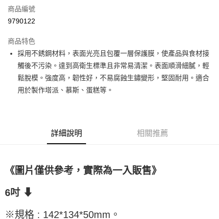
商品編號
超商取貨付款
9790122
LINE Pay
商品特色
Apple Pay
採用不銹鋼材料，表面光亮且包覆一層保護膜，使產品與食材接
觸後不污染。達到高衛生標準且非常易清潔。表面順滑細膩，輕
街口支付
鬆脫模。強度高，韌性好，不易腐蝕生鏽變形，堅固耐用。適合
悠遊付
用於製作塔派、慕斯、蛋糕等。
全盈+PAY
AFTEE先享後付
詳細說明
相關推薦
相關說明
【關於「AFTEE先享後付」】
ATM付款
AFTEE先享後付是「在收到商品之後才付款」的支付方式。 讓您購物簡單
便利好安心！
《圖片僅供參考，實際為一入販售》
１．簡單：不需註冊會員、不需綁卡、不需儲值。
運送方式
２．便利：只要手機號碼，簡訊認證，即可結帳。
３．安心：先確認商品／服務後，再付款。
6吋 ⬇
全家取貨付款-重量限制含紙箱10kg，請控制商品重量在9~9.5
kg
【「AFTEE先享後付」結帳流程】
※規格 : 142*134*50mm。
１．於結帳方式選擇「AFTEE先享後付」後，將跳轉至「AFTEE先享後付」