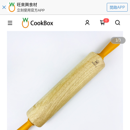
旺來興食材
開啟APP
立刻使用官方APP
0
1
/
3