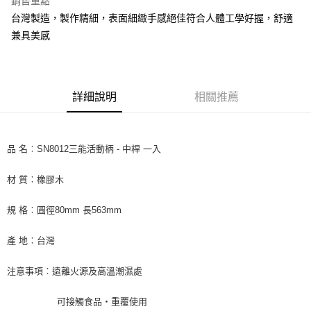
銷售重點
Apple Pay
台灣製造，製作精細，表面細緻手感絕佳符合人體工學好握，舒適
兼具美感
街口支付
悠遊付
全盈+PAY
詳細說明
相關推薦
AFTEE先享後付
相關說明
品 名︰SN8012三能活動柄 - 中桿 一入
【關於「AFTEE先享後付」】
ATM付款
AFTEE先享後付是「在收到商品之後才付款」的支付方式。 讓您購物簡單
便利好安心！
材 質︰橡膠木
１．簡單：不需註冊會員、不需綁卡、不需儲值。
運送方式
２．便利：只要手機號碼，簡訊認證，即可結帳。
規 格︰圓徑80mm 長563mm
３．安心：先確認商品／服務後，再付款。
全家取貨付款-重量限制含紙箱10kg，請控制商品重量在9~9.5
kg
【「AFTEE先享後付」結帳流程】
產 地︰台灣
１．於結帳方式選擇「AFTEE先享後付」後，將跳轉至「AFTEE先享後付」
每筆NT$90，滿NT$990(含以上)免運費
結帳頁面，進行簡訊認證並確認金額後，即可完成結帳。
注意事項︰遠離火源及高溫潮濕處
２．訂單成立數日內，您將收到繳費通知簡訊。
付款後全家取貨-重量限制含紙箱10kg，請控制商品重量在9~
３．收到繳費通知簡訊後14天內，點擊此簡訊中的連結，可透過四大超商／
9.5kg
ATM／網路銀行／等多元方式進行付款，方視為交易完成。
可接觸食品‧重覆使用