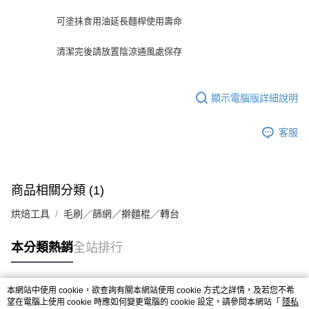
※ 請注意：結帳手續完成當下不需立刻繳費，但若您需要取消訂單，請聯絡
每筆NT$90，滿NT$990(含以上)免運費
購買商品的店家。未經商家同意取消之訂單仍視為有效，需透過AFTEE先享
可塗抺食用油延長麵桿使用壽命
後付繳納相關費用。
7-11取貨付款-重量限制含紙箱10kg，請控制商品重量在9~9.5
※ 交易是否成功請以「AFTEE先享後付 」之結帳頁面顯示為準，若有關於
kg
清潔完後請放置陰涼通風處保存
是否繳費成功／繳費後需取消欲退款等相關疑問，請聯繫「AFTEE先享後付
客戶支援中心」
https://netprotections.freshdesk.com/support/home
每筆NT$90，滿NT$990(含以上)免運費
【注意事項】
付款後7-11取貨-重量限制含紙箱10kg，請控制商品重量在9~
顯示電腦版詳細說明
１．透過由恩沛科技股份有限公司提供之「AFTEE先享後付」服務完成之交
9.5kg
易，需依本服務之必要範圍內提供個人資料，並將交易相關給付款項請求債
權轉讓予恩沛科技股份有限公司。
每筆NT$90，滿NT$990(含以上)免運費
客服
２．關於個人資料處理事宜，請瀏覽以下網址：
https://aftee.tw/terms/#terms3
宅配-新竹物流
３．未成年的使用者請事先徵得法定代理人或監護人之同意方可使用
每筆NT$150，滿NT$2,000(含以上)免運費
「AFTEE先享後付」，若未經同意申辦者引起之損失，本公司不負相關責
任。
商品相關分類 (1)
離島客戶-中華郵政
４．使用「AFTEE先享後付」時，將依據個別帳號之用戶狀況，依本公司即
時審查核予不同之上限額度；若仍有額度不足之情形，本公司將視審查結果
烘焙工具
毛刷／篩網／擀麵棍／轉台
每筆NT$120，滿NT$2,000(含以上)免運費
請求用戶進行身份認證。
５．嚴禁一人註冊多個帳號或使用他人資訊註冊。若發現惡意使用之情形，
本分類熱銷
全站排行
恩沛科技股份有限公司將有權停止該用戶之使用額度並採取法律行動。
本網站中使用 cookie，欲查詢有關本網站使用 cookie 方式之詳情，及若您不希
熱門標籤
望在電腦上使用 cookie 時應如何變更電腦的 cookie 設定，請參閱本網站「
隱私