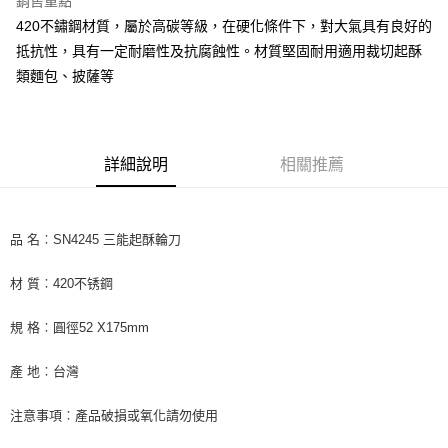
銷售重點
Apple Pay
420不鏽鋼材質，屬於高碳等級，在硬化條件下，對大氣具有良好的
抵抗性，具有一定耐磨性及抗腐蝕性。材質堅固耐用適用裁切起酥
街口支付
類麵包、披薩等
悠遊付
全盈+PAY
詳細說明
相關推薦
AFTEE先享後付
相關說明
【關於「AFTEE先享後付」】
ATM付款
AFTEE先享後付是「在收到商品之後才付款」的支付方式。 讓您購物簡單
品 名︰SN4245 三能起酥輪刀
便利好安心！
１．簡單：不需註冊會員、不需綁卡、不需儲值。
運送方式
材 質︰420不锈鋼
２．便利：只要手機號碼，簡訊認證，即可結帳。
３．安心：先確認商品／服務後，再付款。
全家取貨付款-重量限制含紙箱10kg，請控制商品重量在9~9.5
規 格︰圓徑52 X175mm
kg
【「AFTEE先享後付」結帳流程】
１．於結帳方式選擇「AFTEE先享後付」後，將跳轉至「AFTEE先享後付」
每筆NT$90，滿NT$990(含以上)免運費
產 地︰台灣
結帳頁面，進行簡訊認證並確認金額後，即可完成結帳。
２．訂單成立數日內，您將收到繳費通知簡訊。
付款後全家取貨-重量限制含紙箱10kg，請控制商品重量在9~
３．收到繳費通知簡訊後14天內，點擊此簡訊中的連結，可透過四大超商／
注意事項︰產品破損或氧化請勿使用
9.5kg
ATM／網路銀行／等多元方式進行付款，方視為交易完成。