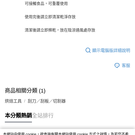
※ 請注意：結帳手續完成當下不需立刻繳費，但若您需要取消訂單，請聯絡
每筆NT$90，滿NT$990(含以上)免運費
可接觸食品，可重覆使用
購買商品的店家。未經商家同意取消之訂單仍視為有效，需透過AFTEE先享
後付繳納相關費用。
7-11取貨付款-重量限制含紙箱10kg，請控制商品重量在9~9.5
使用完後請立即清潔乾淨存放
※ 交易是否成功請以「AFTEE先享後付 」之結帳頁面顯示為準，若有關於
kg
是否繳費成功／繳費後需取消欲退款等相關疑問，請聯繫「AFTEE先享後付
客戶支援中心」
https://netprotections.freshdesk.com/support/home
每筆NT$90，滿NT$990(含以上)免運費
清潔後請立即擦乾，放在陰涼通風處存放
【注意事項】
付款後7-11取貨-重量限制含紙箱10kg，請控制商品重量在9~
１．透過由恩沛科技股份有限公司提供之「AFTEE先享後付」服務完成之交
9.5kg
易，需依本服務之必要範圍內提供個人資料，並將交易相關給付款項請求債
顯示電腦版詳細說明
權轉讓予恩沛科技股份有限公司。
每筆NT$90，滿NT$990(含以上)免運費
２．關於個人資料處理事宜，請瀏覽以下網址：
客服
https://aftee.tw/terms/#terms3
宅配-新竹物流
３．未成年的使用者請事先徵得法定代理人或監護人之同意方可使用
每筆NT$150，滿NT$2,000(含以上)免運費
「AFTEE先享後付」，若未經同意申辦者引起之損失，本公司不負相關責
任。
離島客戶-中華郵政
４．使用「AFTEE先享後付」時，將依據個別帳號之用戶狀況，依本公司即
商品相關分類 (1)
時審查核予不同之上限額度；若仍有額度不足之情形，本公司將視審查結果
每筆NT$120，滿NT$2,000(含以上)免運費
請求用戶進行身份認證。
烘焙工具
刮刀／刮板／切割器
５．嚴禁一人註冊多個帳號或使用他人資訊註冊。若發現惡意使用之情形，
恩沛科技股份有限公司將有權停止該用戶之使用額度並採取法律行動。
本分類熱銷
全站排行
本網站中使用 cookie，欲查詢有關本網站使用 cookie 方式之詳情，及若您不希