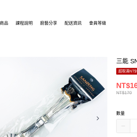
商品
課程說明
廚藝分享
配送資訊
會員等級
三能 S
超取滿NT$
NT$1
NT$170
數量