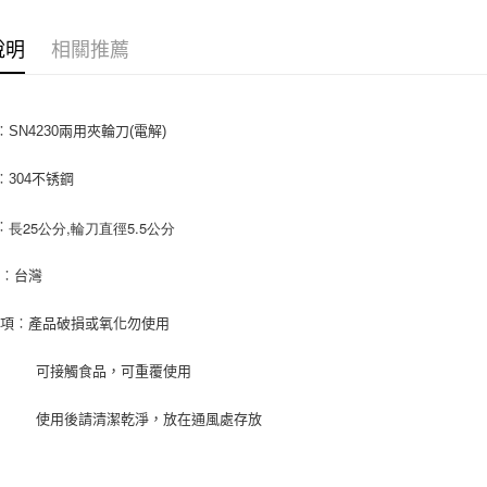
【關於「A
ATM付款
AFTEE
說明
相關推薦
便利好安
１．簡單
２．便利
運送方式
３．安心
︰SN4230兩用夾輪刀(電解)
全家取貨付
【「AFT
5kg
１．於結帳
︰304不锈鋼
付」結帳
每筆NT$9
２．訂單
長25公分,輪刀直徑5.5公分
３．收到繳
︰
付款後全家
／ATM／
9.5kg
※ 請注意
地︰台灣
絡購買商品
每筆NT$9
先享後付
事項︰產品破損或氧化勿使用
※ 交易是
7-11取
是否繳費成
5kg
付客戶支
接觸食品，可重覆使用
每筆NT$9
【注意事
後請清潔乾淨，放在通風處存放
１．透過由
付款後7-
交易，需
9.5kg
求債權轉
２．關於
每筆NT$9