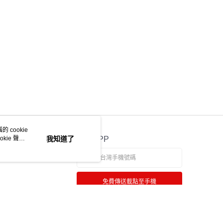
ee.tw/terms/#terms3
年的使用者請事先徵得法定代理人或監護人之同意方可使用
物流
E先享後付」，若未經同意申辦者引起之損失，本公司不負相關責
50，滿NT$2,000(含以上)免運費
AFTEE先享後付」時，將依據個別帳號之用戶狀況，依本公司
中華郵政
核予不同之上限額度；若仍有額度不足之情形，本公司將視審查
用戶進行身份認證。
20，滿NT$2,000(含以上)免運費
一人註冊多個帳號或使用他人資訊註冊。若發現惡意使用之情
科技股份有限公司將有權停止該用戶之使用額度並採取法律行
 cookie
kie 聲明
我知道了
官方APP
免費傳送載點至手機