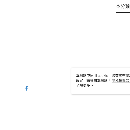
本分類
本網站中使用 cookie，欲查詢有關
設定，請參閱本網站「
隱私權條款
使用 cookie。
了解更多 >