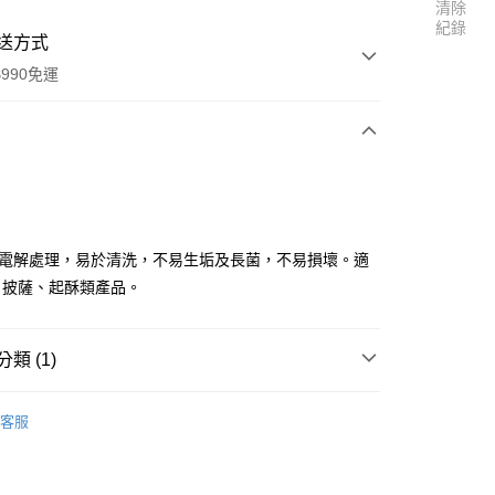
清除
紀錄
送方式
990免運
次付款
付款
鋼電解處理，易於清洗，不易生垢及長菌，不易損壞。適
、披薩、起酥類產品。
類 (1)
西點刀／麵包刀／切麵刀
客服
享後付