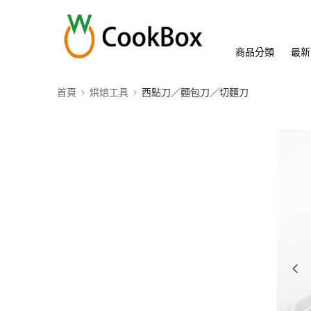
商品分類
最新
首頁
烘焙工具
西點刀／麵包刀／切麵刀