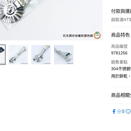
付款與運
超取滿NT$
付款方式
商品特色
信用卡一
商品編號
9781256
超商取貨
銷售重點
LINE Pay
304不锈
用於餅乾
Apple Pay
街口支付
商品相關分
悠遊付
烘焙工具
全盈+PAY
分享
AFTEE先
相關說明