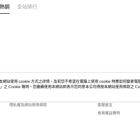
https://aft
熱銷
全站排行
３．未成
宅配-新竹
「AFTE
每筆NT$1
任。
４．使用「
離島客戶-
即時審查
結果請求
每筆NT$1
５．嚴禁
形，恩沛
動。
本網站使用 cookie 方式之詳情，及若您不希望在電腦上使用 cookie 時應如何變更電腦的
」之 Cookie 聲明。您繼續使用本網站即表示您同意本公司得按本網站使用條款之 Coo
關於我們
客服資訊
商店簡介
購物說明
隱私權及網站使用條款
客服留言
會員權益聲明
聯絡我們