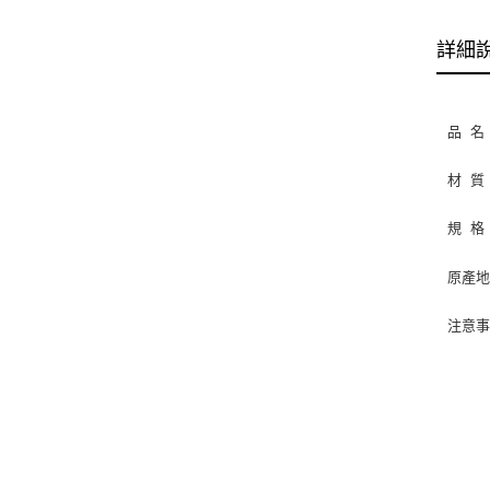
詳細
品 名
材 質
規 格
原產
注意
可
使用