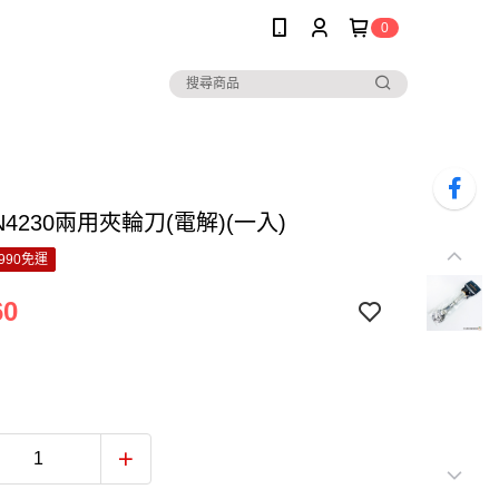
0
N4230兩用夾輪刀(電解)(一入)
990免運
60