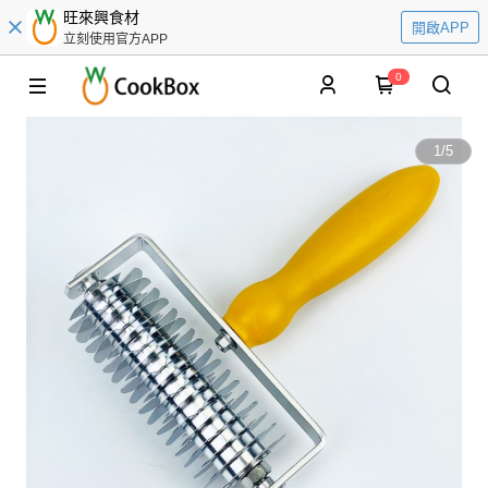
旺來興食材
開啟APP
立刻使用官方APP
0
1
/
5