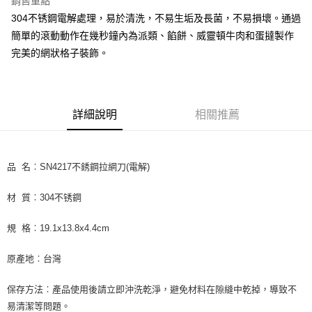
銷售重點
Apple Pay
304不锈鋼電解處理，易於清洗，不易生垢及長菌，不易損壞。通過
簡單的滾動動作在幾秒鐘內為派類、餡餅、威靈頓牛肉和蛋撻製作
街口支付
完美的網狀格子裝飾。
悠遊付
全盈+PAY
詳細說明
相關推薦
AFTEE先享後付
相關說明
【關於「AFTEE先享後付」】
ATM付款
AFTEE先享後付是「在收到商品之後才付款」的支付方式。 讓您購物簡單
品 名︰SN4217不銹鋼拉網刀(電解)
便利好安心！
１．簡單：不需註冊會員、不需綁卡、不需儲值。
運送方式
材 質︰304不锈鋼
２．便利：只要手機號碼，簡訊認證，即可結帳。
３．安心：先確認商品／服務後，再付款。
全家取貨付款-重量限制含紙箱10kg，請控制商品重量在9~9.5
規 格︰19.1x13.8x4.4cm
kg
【「AFTEE先享後付」結帳流程】
１．於結帳方式選擇「AFTEE先享後付」後，將跳轉至「AFTEE先享後付」
每筆NT$90，滿NT$990(含以上)免運費
原產地︰台灣
結帳頁面，進行簡訊認證並確認金額後，即可完成結帳。
２．訂單成立數日內，您將收到繳費通知簡訊。
付款後全家取貨-重量限制含紙箱10kg，請控制商品重量在9~
３．收到繳費通知簡訊後14天內，點擊此簡訊中的連結，可透過四大超商／
保存方法︰產品使用後請立即沖洗乾淨，避免材料在隙縫中乾掉，導致不
9.5kg
ATM／網路銀行／等多元方式進行付款，方視為交易完成。
易清潔等問題。