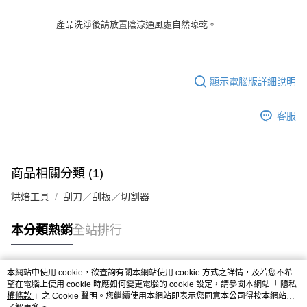
※ 請注意：結帳手續完成當下不需立刻繳費，但若您需要取消訂單，請聯絡
每筆NT$90，滿NT$990(含以上)免運費
購買商品的店家。未經商家同意取消之訂單仍視為有效，需透過AFTEE先享
產品洗淨後請放置陰涼通風處自然晾乾。
後付繳納相關費用。
7-11取貨付款-重量限制含紙箱10kg，請控制商品重量在9~9.5
※ 交易是否成功請以「AFTEE先享後付 」之結帳頁面顯示為準，若有關於
kg
是否繳費成功／繳費後需取消欲退款等相關疑問，請聯繫「AFTEE先享後付
客戶支援中心」
https://netprotections.freshdesk.com/support/home
每筆NT$90，滿NT$990(含以上)免運費
顯示電腦版詳細說明
【注意事項】
付款後7-11取貨-重量限制含紙箱10kg，請控制商品重量在9~
１．透過由恩沛科技股份有限公司提供之「AFTEE先享後付」服務完成之交
9.5kg
易，需依本服務之必要範圍內提供個人資料，並將交易相關給付款項請求債
客服
權轉讓予恩沛科技股份有限公司。
每筆NT$90，滿NT$990(含以上)免運費
２．關於個人資料處理事宜，請瀏覽以下網址：
https://aftee.tw/terms/#terms3
宅配-新竹物流
３．未成年的使用者請事先徵得法定代理人或監護人之同意方可使用
每筆NT$150，滿NT$2,000(含以上)免運費
商品相關分類 (1)
「AFTEE先享後付」，若未經同意申辦者引起之損失，本公司不負相關責
任。
離島客戶-中華郵政
烘焙工具
刮刀／刮板／切割器
４．使用「AFTEE先享後付」時，將依據個別帳號之用戶狀況，依本公司即
時審查核予不同之上限額度；若仍有額度不足之情形，本公司將視審查結果
每筆NT$120，滿NT$2,000(含以上)免運費
請求用戶進行身份認證。
本分類熱銷
全站排行
５．嚴禁一人註冊多個帳號或使用他人資訊註冊。若發現惡意使用之情形，
恩沛科技股份有限公司將有權停止該用戶之使用額度並採取法律行動。
本網站中使用 cookie，欲查詢有關本網站使用 cookie 方式之詳情，及若您不希
熱門標籤
望在電腦上使用 cookie 時應如何變更電腦的 cookie 設定，請參閱本網站「
隱私
權條款
」之 Cookie 聲明。您繼續使用本網站即表示您同意本公司得按本網站使