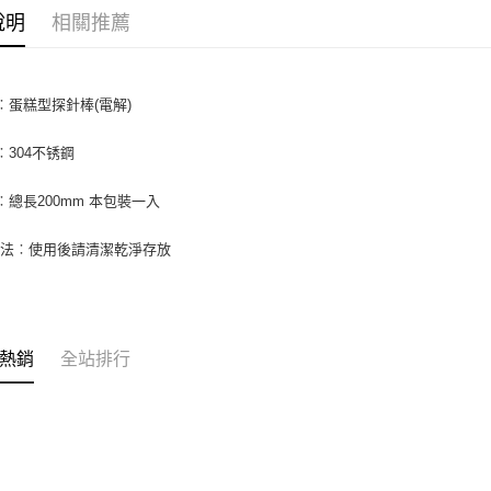
【關於「A
說明
相關推薦
ATM付款
AFTEE
便利好安
１．簡單
２．便利
運送方式
︰蛋糕型探針棒(電解)
３．安心
全家取貨付
【「AFT
︰304不锈鋼
5kg
１．於結帳
付」結帳
每筆NT$9
︰總長200mm 本包裝一入
２．訂單
３．收到繳
付款後全家
／ATM／
方法︰使用後請清潔乾淨存放
9.5kg
※ 請注意
絡購買商品
每筆NT$9
先享後付
※ 交易是
7-11取
是否繳費成
熱銷
全站排行
5kg
付客戶支
每筆NT$9
【注意事
１．透過由
付款後7-
交易，需
9.5kg
求債權轉
２．關於
每筆NT$9