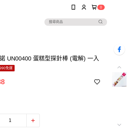
0
諾 UN00400 蛋糕型探針棒 (電解) 一入
990免運
38