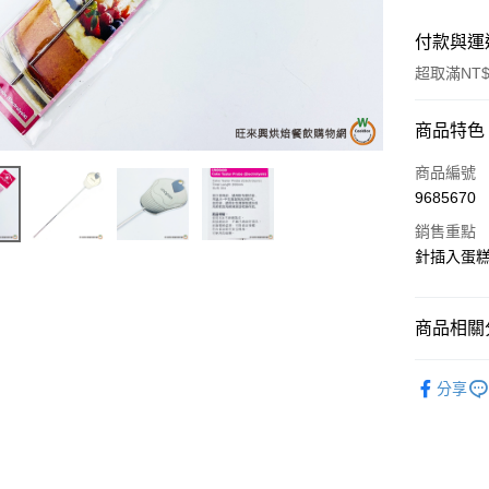
付款與運
超取滿NT$
付款方式
商品特色
信用卡一
商品編號
9685670
超商取貨
銷售重點
LINE Pay
針插入蛋
Apple Pay
商品相關分
街口支付
餐飲器具
悠遊付
分享
全盈+PAY
AFTEE先
相關說明