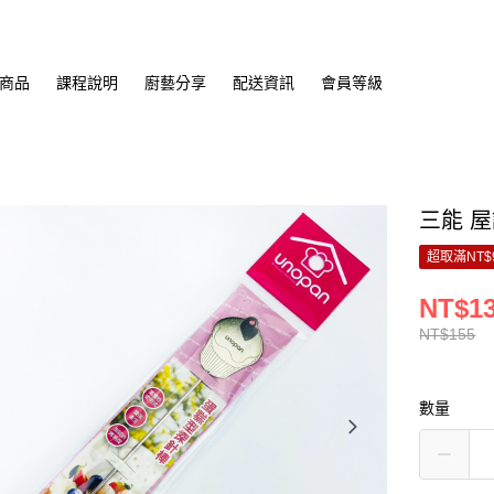
商品
課程說明
廚藝分享
配送資訊
會員等級
三能 屋
超取滿NT$
NT$1
NT$155
數量