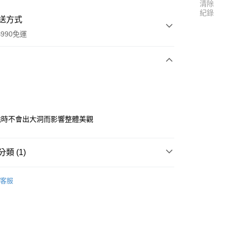
清除
紀錄
送方式
990免運
次付款
付款
糕時不會出大洞而影響整體美觀
類 (1)
其他
客服
享後付