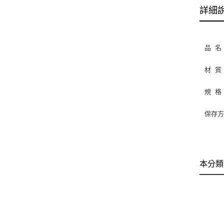
詳細
品 名
材 質
規 格
保存
本分類