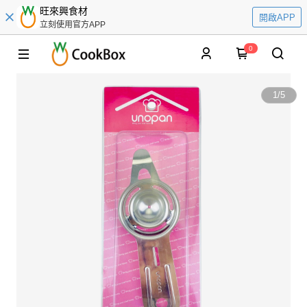
旺來興食材
開啟APP
立刻使用官方APP
0
1
/
5