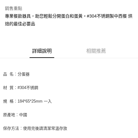
LINE Pay
銷售重點
Apple Pay
專業餐飲器具，助您輕鬆分開蛋白和蛋黃。#304不锈鋼製中西餐 烘
焙的最佳必要品
街口支付
悠遊付
全盈+PAY
詳細說明
相關推薦
AFTEE先享後付
相關說明
品 名︰分蛋器
【關於「AFTEE先享後付」】
ATM付款
AFTEE先享後付是「在收到商品之後才付款」的支付方式。 讓您購物簡單
便利好安心！
材 質︰#304不锈鋼
１．簡單：不需註冊會員、不需綁卡、不需儲值。
運送方式
２．便利：只要手機號碼，簡訊認證，即可結帳。
規 格︰184*65*25mm 一入
３．安心：先確認商品／服務後，再付款。
全家取貨付款-重量限制含紙箱10kg，請控制商品重量在9~9.5
kg
【「AFTEE先享後付」結帳流程】
原產地︰中國
１．於結帳方式選擇「AFTEE先享後付」後，將跳轉至「AFTEE先享後付」
每筆NT$90，滿NT$990(含以上)免運費
結帳頁面，進行簡訊認證並確認金額後，即可完成結帳。
保存方法︰使用完後請清潔常溫存放
２．訂單成立數日內，您將收到繳費通知簡訊。
付款後全家取貨-重量限制含紙箱10kg，請控制商品重量在9~
３．收到繳費通知簡訊後14天內，點擊此簡訊中的連結，可透過四大超商／