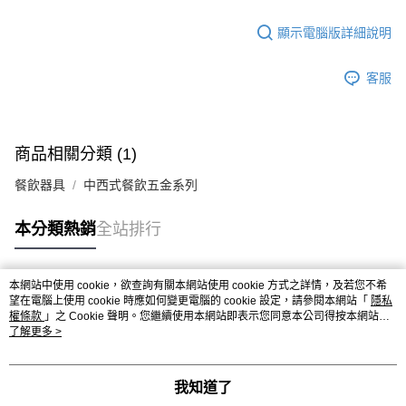
9.5kg
ATM／網路銀行／等多元方式進行付款，方視為交易完成。
※ 請注意：結帳手續完成當下不需立刻繳費，但若您需要取消訂單，請聯絡
每筆NT$90，滿NT$990(含以上)免運費
顯示電腦版詳細說明
購買商品的店家。未經商家同意取消之訂單仍視為有效，需透過AFTEE先享
後付繳納相關費用。
7-11取貨付款-重量限制含紙箱10kg，請控制商品重量在9~9.5
※ 交易是否成功請以「AFTEE先享後付 」之結帳頁面顯示為準，若有關於
客服
kg
是否繳費成功／繳費後需取消欲退款等相關疑問，請聯繫「AFTEE先享後付
客戶支援中心」
https://netprotections.freshdesk.com/support/home
每筆NT$90，滿NT$990(含以上)免運費
【注意事項】
付款後7-11取貨-重量限制含紙箱10kg，請控制商品重量在9~
商品相關分類 (1)
１．透過由恩沛科技股份有限公司提供之「AFTEE先享後付」服務完成之交
9.5kg
易，需依本服務之必要範圍內提供個人資料，並將交易相關給付款項請求債
餐飲器具
中西式餐飲五金系列
權轉讓予恩沛科技股份有限公司。
每筆NT$90，滿NT$990(含以上)免運費
２．關於個人資料處理事宜，請瀏覽以下網址：
https://aftee.tw/terms/#terms3
宅配-新竹物流
本分類熱銷
全站排行
３．未成年的使用者請事先徵得法定代理人或監護人之同意方可使用
每筆NT$150，滿NT$2,000(含以上)免運費
「AFTEE先享後付」，若未經同意申辦者引起之損失，本公司不負相關責
任。
離島客戶-中華郵政
本網站中使用 cookie，欲查詢有關本網站使用 cookie 方式之詳情，及若您不希
４．使用「AFTEE先享後付」時，將依據個別帳號之用戶狀況，依本公司即
熱門標籤
望在電腦上使用 cookie 時應如何變更電腦的 cookie 設定，請參閱本網站「
隱私
時審查核予不同之上限額度；若仍有額度不足之情形，本公司將視審查結果
每筆NT$120，滿NT$2,000(含以上)免運費
權條款
」之 Cookie 聲明。您繼續使用本網站即表示您同意本公司得按本網站使
請求用戶進行身份認證。
用條款之 Cookie 聲明使用 cookie。
了解更多 >
５．嚴禁一人註冊多個帳號或使用他人資訊註冊。若發現惡意使用之情形，
恩沛科技股份有限公司將有權停止該用戶之使用額度並採取法律行動。
我知道了