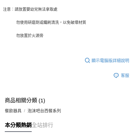
※ 請注意：結帳手續完成當下不需立刻繳費，但若您需要取消訂單，請聯絡
每筆NT$90，滿NT$990(含以上)免運費
購買商品的店家。未經商家同意取消之訂單仍視為有效，需透過AFTEE先享
注意︰請放置嬰幼兒無法拿取處
後付繳納相關費用。
7-11取貨付款-重量限制含紙箱10kg，請控制商品重量在9~9.5
※ 交易是否成功請以「AFTEE先享後付 」之結帳頁面顯示為準，若有關於
kg
勿使用研磨劑或鐵刷清洗，以免破壞材質
是否繳費成功／繳費後需取消欲退款等相關疑問，請聯繫「AFTEE先享後付
客戶支援中心」
https://netprotections.freshdesk.com/support/home
每筆NT$90，滿NT$990(含以上)免運費
勿放置於火源旁
【注意事項】
付款後7-11取貨-重量限制含紙箱10kg，請控制商品重量在9~
１．透過由恩沛科技股份有限公司提供之「AFTEE先享後付」服務完成之交
9.5kg
易，需依本服務之必要範圍內提供個人資料，並將交易相關給付款項請求債
權轉讓予恩沛科技股份有限公司。
每筆NT$90，滿NT$990(含以上)免運費
２．關於個人資料處理事宜，請瀏覽以下網址：
顯示電腦版詳細說明
https://aftee.tw/terms/#terms3
宅配-新竹物流
３．未成年的使用者請事先徵得法定代理人或監護人之同意方可使用
每筆NT$150，滿NT$2,000(含以上)免運費
客服
「AFTEE先享後付」，若未經同意申辦者引起之損失，本公司不負相關責
任。
離島客戶-中華郵政
４．使用「AFTEE先享後付」時，將依據個別帳號之用戶狀況，依本公司即
時審查核予不同之上限額度；若仍有額度不足之情形，本公司將視審查結果
每筆NT$120，滿NT$2,000(含以上)免運費
請求用戶進行身份認證。
商品相關分類 (1)
５．嚴禁一人註冊多個帳號或使用他人資訊註冊。若發現惡意使用之情形，
恩沛科技股份有限公司將有權停止該用戶之使用額度並採取法律行動。
餐飲器具
泡沫吧台西餐系列
本分類熱銷
全站排行