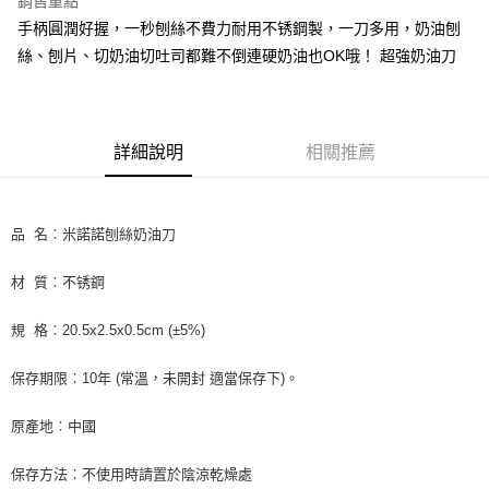
銷售重點
Apple Pay
手柄圓潤好握，一秒刨絲不費力耐用不锈鋼製，一刀多用，奶油刨
絲、刨片、切奶油切吐司都難不倒連硬奶油也OK哦！ 超強奶油刀
街口支付
悠遊付
全盈+PAY
詳細說明
相關推薦
AFTEE先享後付
相關說明
品 名︰米諾諾刨絲奶油刀
【關於「AFTEE先享後付」】
ATM付款
AFTEE先享後付是「在收到商品之後才付款」的支付方式。 讓您購物簡單
便利好安心！
材 質︰不锈鋼
１．簡單：不需註冊會員、不需綁卡、不需儲值。
運送方式
２．便利：只要手機號碼，簡訊認證，即可結帳。
規 格︰20.5x2.5x0.5cm (±5%)
３．安心：先確認商品／服務後，再付款。
全家取貨付款-重量限制含紙箱10kg，請控制商品重量在9~9.5
kg
【「AFTEE先享後付」結帳流程】
保存期限︰10年 (常溫，未開封 適當保存下)。
１．於結帳方式選擇「AFTEE先享後付」後，將跳轉至「AFTEE先享後付」
每筆NT$90，滿NT$990(含以上)免運費
結帳頁面，進行簡訊認證並確認金額後，即可完成結帳。
原產地︰中國
２．訂單成立數日內，您將收到繳費通知簡訊。
付款後全家取貨-重量限制含紙箱10kg，請控制商品重量在9~
３．收到繳費通知簡訊後14天內，點擊此簡訊中的連結，可透過四大超商／
9.5kg
ATM／網路銀行／等多元方式進行付款，方視為交易完成。
保存方法︰不使用時請置於陰涼乾燥處