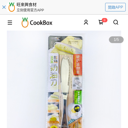
旺來興食材
開啟APP
立刻使用官方APP
0
1
/
5