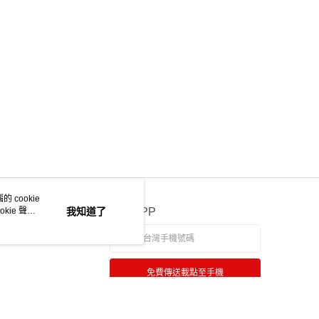
ee.tw/terms/#terms3
年的使用者請事先徵得法定代理人或監護人之同意方可使用
物流
E先享後付」，若未經同意申辦者引起之損失，本公司不負相關責
50，滿NT$2,000(含以上)免運費
AFTEE先享後付」時，將依據個別帳號之用戶狀況，依本公司
中華郵政
核予不同之上限額度；若仍有額度不足之情形，本公司將視審查
用戶進行身份認證。
20，滿NT$2,000(含以上)免運費
一人註冊多個帳號或使用他人資訊註冊。若發現惡意使用之情
科技股份有限公司將有權停止該用戶之使用額度並採取法律行
 cookie
kie 聲明
我知道了
官方APP
免費傳送載點至手機