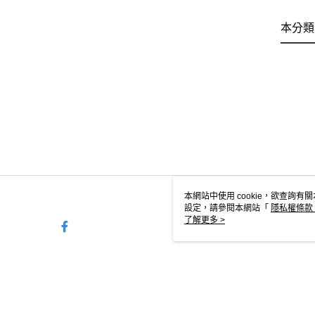
本分類
本網站中使用 cookie，欲查詢有關
設定，請參閱本網站「
隱私權條款
使用 cookie。
了解更多 >