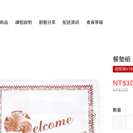
商品
課程說明
廚藝分享
配送資訊
會員等級
餐墊紙 1
超取滿NT$
NT$1
NT$120
數量