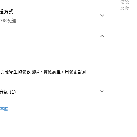
清除
紀錄
送方式
990免運
次付款
付款
，方便衛生的餐飲環境，質感高雅，用餐更舒適
類 (1)
其他
客服
享後付