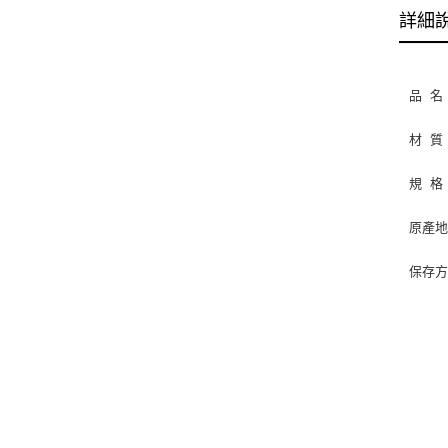
詳細
品 名
材 質
規 格︰
原產
保存
請避
勿微
勿