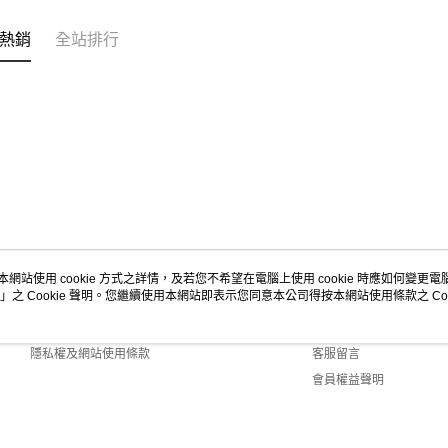
https://aft
３．未成
宅配-新竹
熱銷
全站排行
「AFTE
每筆NT$1
任。
４．使用「
離島客戶-
即時審查
結果請求
每筆NT$1
５．嚴禁
形，恩沛
動。
本網站使用 cookie 方式之詳情，及若您不希望在電腦上使用 cookie 時應如何變更電腦的
」之 Cookie 聲明。您繼續使用本網站即表示您同意本公司得按本網站使用條款之 Coo
關於我們
客服資訊
商店簡介
購物說明
隱私權及網站使用條款
客服留言
會員權益聲明
聯絡我們