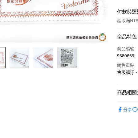
付款與運
超取滿NT$
付款方式
商品特色
信用卡一
商品編號
9680669
超商取貨
銷售重點
LINE Pay
會吸髒汙
Apple Pay
商品相關分
街口支付
餐飲器具
悠遊付
分享
全盈+PAY
AFTEE先
相關說明