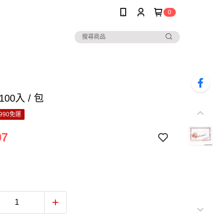
0
00入 / 包
990免運
07