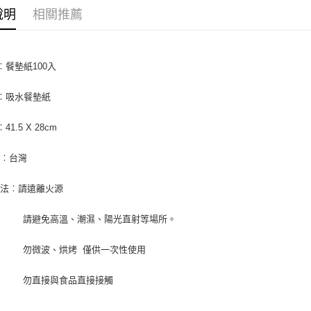
【關於「A
說明
相關推薦
ATM付款
AFTEE
便利好安
１．簡單
２．便利
運送方式
︰餐墊紙100入
３．安心
全家取貨付
【「AFT
︰吸水餐墊紙
5kg
１．於結帳
付」結帳
每筆NT$9
41.5 X 28cm
２．訂單
３．收到繳
付款後全家
／ATM／
地︰台灣
9.5kg
※ 請注意
絡購買商品
每筆NT$9
方法︰請遠離火源
先享後付
※ 交易是
7-11取
免高溫、潮濕、陽光直射等場所。
是否繳費成
5kg
付客戶支
每筆NT$9
波、烘烤 僅供一次性使用
【注意事
１．透過由
付款後7-
直接與食品直接接觸
交易，需
9.5kg
求債權轉
２．關於
每筆NT$9