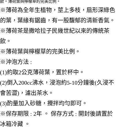
飲。薄荷葉與檸檬草的完美比例。
※薄荷為全年生植物，莖上多枝，扇形深綠色
的葉，葉緣有鋸齒，有一股馥郁的清新香氣。
※薄荷茶是撒哈拉子民幾世紀以來的傳統茶
飲。
※薄荷葉與檸檬草的完美比例。
※沖泡方法 :
(1)約取2公克薄荷葉，置於杯中。
(2)倒入200cc沸水，浸泡約5-10分鐘後(久浸不
會苦澀)，濾出茶水。
(3)酌量加入砂糖，攪拌均勻即可。
※保存期限 : 2年 。 保存方式 : 開封後請置於
冰箱冷藏 。