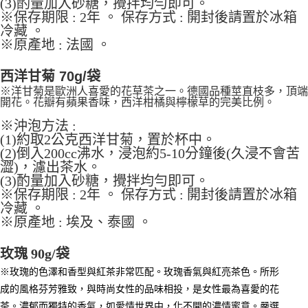
(3)酌量加入砂糖，攪拌均勻即可。
※保存期限 : 2年 。 保存方式 : 開封後請置於冰箱
冷藏 。
※原產地 : 法國 。
西洋甘菊 70g/袋
※洋甘菊是歐洲人喜愛的花草茶之一。德國品種莖直枝多，頂端
開花。花瓣有蘋果香味，西洋柑橘與檸檬草的完美比例。
※沖泡方法 :
(1)約取2公克西洋甘菊，置於杯中。
(2)倒入200cc沸水，浸泡約5-10分鐘後(久浸不會苦
澀)，濾出茶水。
(3)酌量加入砂糖，攪拌均勻即可。
※保存期限 : 2年 。 保存方式 : 開封後請置於冰箱
冷藏 。
※原產地 : 埃及、泰國 。
玫瑰 90g/袋
※玫瑰的色澤和香型與紅茶非常匹配。玫瑰香氣與紅亮茶色。所形
成的風格芬芳雅致，與時尚女性的品味相投，是女性最為喜愛的花
茶。濃郁而獨特的香氣，如愛情世界中，化不開的濃情蜜意。嚴選