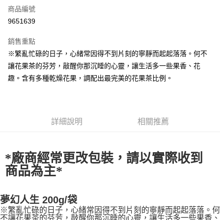
商品編號
超商取貨付款
9651639
LINE Pay
銷售重點
Apple Pay
※繁亂忙碌的日子，心緒常因得不到片刻的寧靜而起起落落。何不
讓花果茶的芬芳，敲醒你那沉睡的心靈，讓生活多一些果香、花
街口支付
趣。含有多種乾燥花果，調配出最完美的花果茶比例。
悠遊付
全盈+PAY
詳細說明
相關推薦
AFTEE先享後付
相關說明
【關於「AFTEE先享後付」】
ATM付款
*廠商經常更改包裝，請以實際收到
AFTEE先享後付是「在收到商品之後才付款」的支付方式。 讓您購物簡單
便利好安心！
商品為主*
１．簡單：不需註冊會員、不需綁卡、不需儲值。
運送方式
２．便利：只要手機號碼，簡訊認證，即可結帳。
３．安心：先確認商品／服務後，再付款。
全家取貨付款-重量限制含紙箱10kg，請控制商品重量在9~9.5
夢幻人生 200g/袋
kg
【「AFTEE先享後付」結帳流程】
※繁亂忙碌的日子，心緒常因得不到片刻的寧靜而起起落落。何
不讓花果茶的芬芳，敲醒你那沉睡的心靈，讓生活多一些果香、
１．於結帳方式選擇「AFTEE先享後付」後，將跳轉至「AFTEE先享後付」