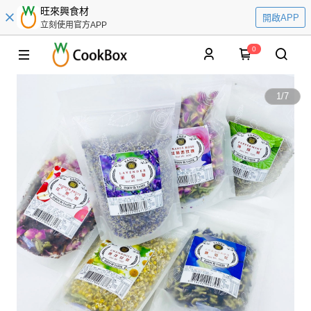
旺來興食材
開啟APP
立刻使用官方APP
0
1
/
7