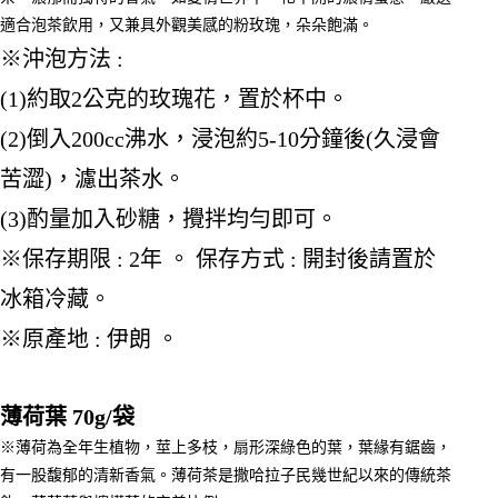
適合泡茶飲用，又兼具外觀美感的粉玫瑰，朵朵飽滿。
※沖泡方法 :
(1)約取2公克的玫瑰花，置於杯中。
(2)倒入200cc沸水，浸泡約5-10分鐘後(久浸會
苦澀)，濾出茶水。
(3)酌量加入砂糖，攪拌均勻即可。
※保存期限 : 2年 。 保存方式 : 開封後請置於
冰箱冷藏。
※原產地 : 伊朗 。
薄荷葉 70g/袋
※薄荷為全年生植物，莖上多枝，扇形深綠色的葉，葉緣有鋸齒，
有一股馥郁的清新香氣。薄荷茶是撒哈拉子民幾世紀以來的傳統茶