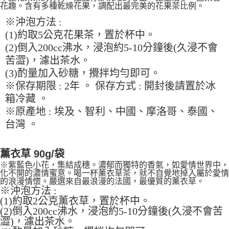
每筆NT$90，滿NT$990(含以上)免運費
花趣。含有多種乾燥花果，調配出最完美的花果茶比例。
結帳頁面，進行簡訊認證並確認金額後，即可完成結帳。
２．訂單成立數日內，您將收到繳費通知簡訊。
付款後全家取貨-重量限制含紙箱10kg，請控制商品重量在9~
※沖泡方法 :
３．收到繳費通知簡訊後14天內，點擊此簡訊中的連結，可透過四大超商／
9.5kg
(1)約取5公克花果茶，置於杯中。
ATM／網路銀行／等多元方式進行付款，方視為交易完成。
※ 請注意：結帳手續完成當下不需立刻繳費，但若您需要取消訂單，請聯絡
每筆NT$90，滿NT$990(含以上)免運費
(2)倒入200cc沸水，浸泡約5-10分鐘後(久浸不會
購買商品的店家。未經商家同意取消之訂單仍視為有效，需透過AFTEE先享
苦澀)，濾出茶水。
後付繳納相關費用。
7-11取貨付款-重量限制含紙箱10kg，請控制商品重量在9~9.5
※ 交易是否成功請以「AFTEE先享後付 」之結帳頁面顯示為準，若有關於
(3)酌量加入砂糖，攪拌均勻即可。
kg
是否繳費成功／繳費後需取消欲退款等相關疑問，請聯繫「AFTEE先享後付
※保存期限 : 2年 。 保存方式 : 開封後請置於冰
客戶支援中心」
https://netprotections.freshdesk.com/support/home
每筆NT$90，滿NT$990(含以上)免運費
箱冷藏 。
【注意事項】
付款後7-11取貨-重量限制含紙箱10kg，請控制商品重量在9~
※原產地 : 埃及、智利、中國、摩洛哥、泰國、
１．透過由恩沛科技股份有限公司提供之「AFTEE先享後付」服務完成之交
9.5kg
台灣 。
易，需依本服務之必要範圍內提供個人資料，並將交易相關給付款項請求債
權轉讓予恩沛科技股份有限公司。
每筆NT$90，滿NT$990(含以上)免運費
２．關於個人資料處理事宜，請瀏覽以下網址：
薰衣草 90g/袋
https://aftee.tw/terms/#terms3
宅配-新竹物流
３．未成年的使用者請事先徵得法定代理人或監護人之同意方可使用
※紫藍色小花，集結成穗。濃郁而獨特的香氣，如愛情世界中，
每筆NT$150，滿NT$2,000(含以上)免運費
「AFTEE先享後付」，若未經同意申辦者引起之損失，本公司不負相關責
化不開的濃情蜜意。喝一杯薰衣草茶，就不自覺地掉入屬於愛情
的浪漫情懷。嚴選來自最浪漫的法國，最優質的薰衣草。
任。
離島客戶-中華郵政
※沖泡方法 :
４．使用「AFTEE先享後付」時，將依據個別帳號之用戶狀況，依本公司即
(1)約取2公克薰衣草，置於杯中。
時審查核予不同之上限額度；若仍有額度不足之情形，本公司將視審查結果
每筆NT$120，滿NT$2,000(含以上)免運費
請求用戶進行身份認證。
(2)倒入200cc沸水，浸泡約5-10分鐘後(久浸不會苦
５．嚴禁一人註冊多個帳號或使用他人資訊註冊。若發現惡意使用之情形，
澀)，濾出茶水。
恩沛科技股份有限公司將有權停止該用戶之使用額度並採取法律行動。