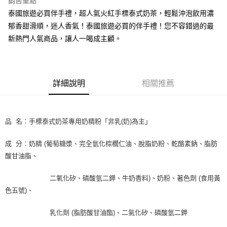
銷售重點
Apple Pay
泰國旅遊必買伴手禮，超人氣火紅手標泰式奶茶，輕鬆沖泡飲用濃
郁香甜滑順，迷人香氣！泰國旅遊必買的伴手禮！您不容錯過的最
街口支付
新熱門人氣商品，讓人一喝成主顧。
悠遊付
全盈+PAY
詳細說明
相關推薦
AFTEE先享後付
相關說明
【關於「AFTEE先享後付」】
ATM付款
AFTEE先享後付是「在收到商品之後才付款」的支付方式。 讓您購物簡單
品 名︰手標泰式奶茶專用奶精粉「非乳(奶)為主」
便利好安心！
１．簡單：不需註冊會員、不需綁卡、不需儲值。
運送方式
成 分︰奶精 (葡萄糖漿、完全氫化棕櫚仁油、脫脂奶粉、乾酪素鈉、脂肪
２．便利：只要手機號碼，簡訊認證，即可結帳。
３．安心：先確認商品／服務後，再付款。
酸甘油脂、
全家取貨付款-重量限制含紙箱10kg，請控制商品重量在9~9.5
kg
【「AFTEE先享後付」結帳流程】
二氧化矽、磷酸氫二鉀、牛奶香料)、奶粉、著色劑 (食用黃
１．於結帳方式選擇「AFTEE先享後付」後，將跳轉至「AFTEE先享後付」
每筆NT$90，滿NT$990(含以上)免運費
色五號)、
結帳頁面，進行簡訊認證並確認金額後，即可完成結帳。
２．訂單成立數日內，您將收到繳費通知簡訊。
付款後全家取貨-重量限制含紙箱10kg，請控制商品重量在9~
３．收到繳費通知簡訊後14天內，點擊此簡訊中的連結，可透過四大超商／
乳化劑 (脂肪酸甘油酯)、二氣化矽、磷酸氫二鉀
9.5kg
ATM／網路銀行／等多元方式進行付款，方視為交易完成。