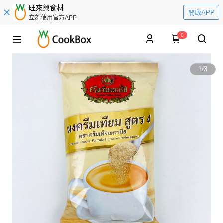
旺來興食材
開啟APP
立刻使用官方APP
0
1
/
3