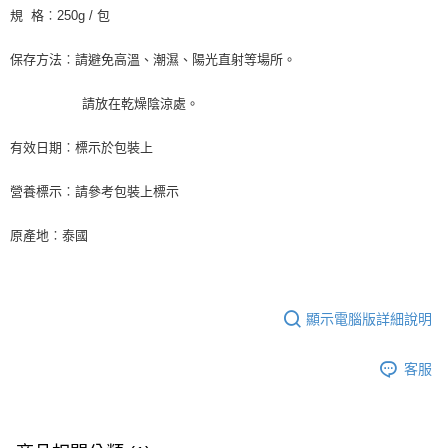
※ 請注意：結帳手續完成當下不需立刻繳費，但若您需要取消訂單，請聯絡
每筆NT$90，滿NT$990(含以上)免運費
規 格︰250g / 包
購買商品的店家。未經商家同意取消之訂單仍視為有效，需透過AFTEE先享
後付繳納相關費用。
7-11取貨付款-重量限制含紙箱10kg，請控制商品重量在9~9.5
※ 交易是否成功請以「AFTEE先享後付 」之結帳頁面顯示為準，若有關於
保存方法︰請避免高溫、潮濕、陽光直射等場所。
kg
是否繳費成功／繳費後需取消欲退款等相關疑問，請聯繫「AFTEE先享後付
客戶支援中心」
https://netprotections.freshdesk.com/support/home
每筆NT$90，滿NT$990(含以上)免運費
請放在乾燥陰涼處。
【注意事項】
付款後7-11取貨-重量限制含紙箱10kg，請控制商品重量在9~
１．透過由恩沛科技股份有限公司提供之「AFTEE先享後付」服務完成之交
有效日期︰標示於包裝上
9.5kg
易，需依本服務之必要範圍內提供個人資料，並將交易相關給付款項請求債
權轉讓予恩沛科技股份有限公司。
每筆NT$90，滿NT$990(含以上)免運費
營養標示︰請參考包裝上標示
２．關於個人資料處理事宜，請瀏覽以下網址：
https://aftee.tw/terms/#terms3
宅配-新竹物流
原產地︰泰國
３．未成年的使用者請事先徵得法定代理人或監護人之同意方可使用
每筆NT$150，滿NT$2,000(含以上)免運費
「AFTEE先享後付」，若未經同意申辦者引起之損失，本公司不負相關責
任。
離島客戶-中華郵政
４．使用「AFTEE先享後付」時，將依據個別帳號之用戶狀況，依本公司即
時審查核予不同之上限額度；若仍有額度不足之情形，本公司將視審查結果
每筆NT$120，滿NT$2,000(含以上)免運費
顯示電腦版詳細說明
請求用戶進行身份認證。
５．嚴禁一人註冊多個帳號或使用他人資訊註冊。若發現惡意使用之情形，
恩沛科技股份有限公司將有權停止該用戶之使用額度並採取法律行動。
客服