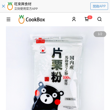
旺來興食材
開啟APP
立刻使用官方APP
0
1
/
2