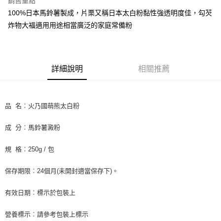
銷售重點
Apple Pay
100%日本馬鈴薯製成，片栗又稱日本太白粉黏性強透明度佳，勾芡
炸物大福適用用途相當廣泛的家庭常備粉
街口支付
悠遊付
全盈+PAY
詳細說明
相關推薦
AFTEE先享後付
相關說明
品 名︰火乃國萌熊太白粉
【關於「AFTEE先享後付」】
ATM付款
AFTEE先享後付是「在收到商品之後才付款」的支付方式。 讓您購物簡單
便利好安心！
成 分︰馬鈴薯澱粉
１．簡單：不需註冊會員、不需綁卡、不需儲值。
運送方式
２．便利：只要手機號碼，簡訊認證，即可結帳。
規 格︰250g / 包
３．安心：先確認商品／服務後，再付款。
全家取貨付款-重量限制含紙箱10kg，請控制商品重量在9~9.5
kg
【「AFTEE先享後付」結帳流程】
保存期限︰24個月(未開封適當保存下)。
１．於結帳方式選擇「AFTEE先享後付」後，將跳轉至「AFTEE先享後付」
每筆NT$90，滿NT$990(含以上)免運費
結帳頁面，進行簡訊認證並確認金額後，即可完成結帳。
有效日期︰標示於包裝上
２．訂單成立數日內，您將收到繳費通知簡訊。
付款後全家取貨-重量限制含紙箱10kg，請控制商品重量在9~
３．收到繳費通知簡訊後14天內，點擊此簡訊中的連結，可透過四大超商／
9.5kg
ATM／網路銀行／等多元方式進行付款，方視為交易完成。
營養標示︰請參考包裝上標示