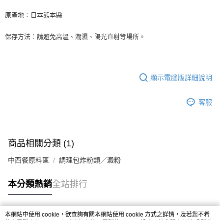
※ 請注意：結帳手續完成當下不需立刻繳費，但若您需要取消訂單，請聯絡
每筆NT$90，滿NT$990(含以上)免運費
購買商品的店家。未經商家同意取消之訂單仍視為有效，需透過AFTEE先享
原產地︰日本熊本縣
後付繳納相關費用。
7-11取貨付款-重量限制含紙箱10kg，請控制商品重量在9~9.5
※ 交易是否成功請以「AFTEE先享後付 」之結帳頁面顯示為準，若有關於
kg
保存方法︰請避免高溫、潮濕、陽光直射等場所。
是否繳費成功／繳費後需取消欲退款等相關疑問，請聯繫「AFTEE先享後付
客戶支援中心」
https://netprotections.freshdesk.com/support/home
每筆NT$90，滿NT$990(含以上)免運費
【注意事項】
付款後7-11取貨-重量限制含紙箱10kg，請控制商品重量在9~
１．透過由恩沛科技股份有限公司提供之「AFTEE先享後付」服務完成之交
9.5kg
顯示電腦版詳細說明
易，需依本服務之必要範圍內提供個人資料，並將交易相關給付款項請求債
權轉讓予恩沛科技股份有限公司。
每筆NT$90，滿NT$990(含以上)免運費
２．關於個人資料處理事宜，請瀏覽以下網址：
客服
https://aftee.tw/terms/#terms3
宅配-新竹物流
３．未成年的使用者請事先徵得法定代理人或監護人之同意方可使用
每筆NT$150，滿NT$2,000(含以上)免運費
「AFTEE先享後付」，若未經同意申辦者引起之損失，本公司不負相關責
任。
離島客戶-中華郵政
商品相關分類 (1)
４．使用「AFTEE先享後付」時，將依據個別帳號之用戶狀況，依本公司即
時審查核予不同之上限額度；若仍有額度不足之情形，本公司將視審查結果
每筆NT$120，滿NT$2,000(含以上)免運費
中西餐原料區
調理包炸粉類／澱粉
請求用戶進行身份認證。
５．嚴禁一人註冊多個帳號或使用他人資訊註冊。若發現惡意使用之情形，
恩沛科技股份有限公司將有權停止該用戶之使用額度並採取法律行動。
本分類熱銷
全站排行
本網站中使用 cookie，欲查詢有關本網站使用 cookie 方式之詳情，及若您不希