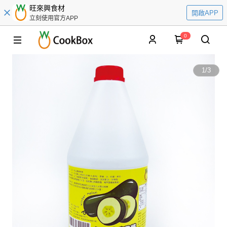
旺來興食材
開啟APP
立刻使用官方APP
0
1
/
3