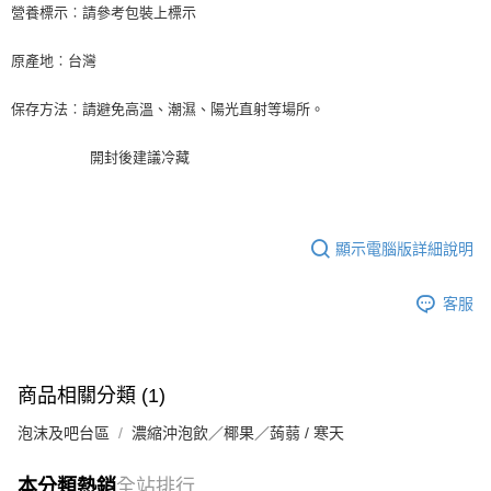
※ 請注意：結帳手續完成當下不需立刻繳費，但若您需要取消訂單，請聯絡
每筆NT$90，滿NT$990(含以上)免運費
營養標示︰請參考包裝上標示
購買商品的店家。未經商家同意取消之訂單仍視為有效，需透過AFTEE先享
後付繳納相關費用。
7-11取貨付款-重量限制含紙箱10kg，請控制商品重量在9~9.5
原產地︰台灣
※ 交易是否成功請以「AFTEE先享後付 」之結帳頁面顯示為準，若有關於
kg
是否繳費成功／繳費後需取消欲退款等相關疑問，請聯繫「AFTEE先享後付
客戶支援中心」
https://netprotections.freshdesk.com/support/home
每筆NT$90，滿NT$990(含以上)免運費
保存方法︰請避免高溫、潮濕、陽光直射等場所。
【注意事項】
付款後7-11取貨-重量限制含紙箱10kg，請控制商品重量在9~
開封後建議冷藏
１．透過由恩沛科技股份有限公司提供之「AFTEE先享後付」服務完成之交
9.5kg
易，需依本服務之必要範圍內提供個人資料，並將交易相關給付款項請求債
權轉讓予恩沛科技股份有限公司。
每筆NT$90，滿NT$990(含以上)免運費
２．關於個人資料處理事宜，請瀏覽以下網址：
https://aftee.tw/terms/#terms3
宅配-新竹物流
顯示電腦版詳細說明
３．未成年的使用者請事先徵得法定代理人或監護人之同意方可使用
每筆NT$150，滿NT$2,000(含以上)免運費
「AFTEE先享後付」，若未經同意申辦者引起之損失，本公司不負相關責
任。
客服
離島客戶-中華郵政
４．使用「AFTEE先享後付」時，將依據個別帳號之用戶狀況，依本公司即
時審查核予不同之上限額度；若仍有額度不足之情形，本公司將視審查結果
每筆NT$120，滿NT$2,000(含以上)免運費
請求用戶進行身份認證。
５．嚴禁一人註冊多個帳號或使用他人資訊註冊。若發現惡意使用之情形，
商品相關分類 (1)
恩沛科技股份有限公司將有權停止該用戶之使用額度並採取法律行動。
泡沫及吧台區
濃縮沖泡飲／椰果／蒟蒻 / 寒天
本分類熱銷
全站排行