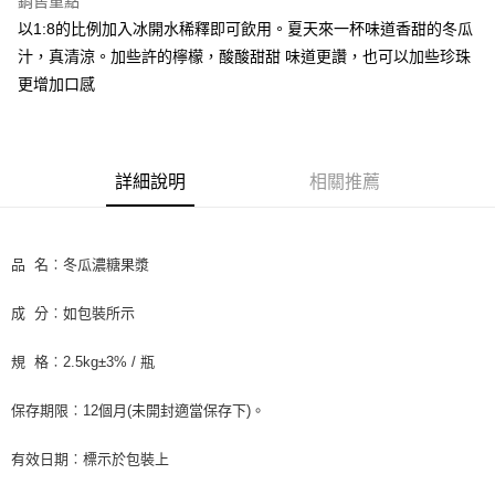
銷售重點
Apple Pay
以1:8的比例加入冰開水稀釋即可飲用。夏天來一杯味道香甜的冬瓜
汁，真清涼。加些許的檸檬，酸酸甜甜 味道更讚，也可以加些珍珠
街口支付
更增加口感
悠遊付
全盈+PAY
詳細說明
相關推薦
AFTEE先享後付
相關說明
【關於「AFTEE先享後付」】
ATM付款
AFTEE先享後付是「在收到商品之後才付款」的支付方式。 讓您購物簡單
品 名︰冬瓜濃糖果漿
便利好安心！
１．簡單：不需註冊會員、不需綁卡、不需儲值。
運送方式
成 分︰如包裝所示
２．便利：只要手機號碼，簡訊認證，即可結帳。
３．安心：先確認商品／服務後，再付款。
全家取貨付款-重量限制含紙箱10kg，請控制商品重量在9~9.5
規 格︰2.5kg±3% / 瓶
kg
【「AFTEE先享後付」結帳流程】
１．於結帳方式選擇「AFTEE先享後付」後，將跳轉至「AFTEE先享後付」
每筆NT$90，滿NT$990(含以上)免運費
保存期限︰12個月(未開封適當保存下)。
結帳頁面，進行簡訊認證並確認金額後，即可完成結帳。
２．訂單成立數日內，您將收到繳費通知簡訊。
付款後全家取貨-重量限制含紙箱10kg，請控制商品重量在9~
３．收到繳費通知簡訊後14天內，點擊此簡訊中的連結，可透過四大超商／
有效日期︰標示於包裝上
9.5kg
ATM／網路銀行／等多元方式進行付款，方視為交易完成。