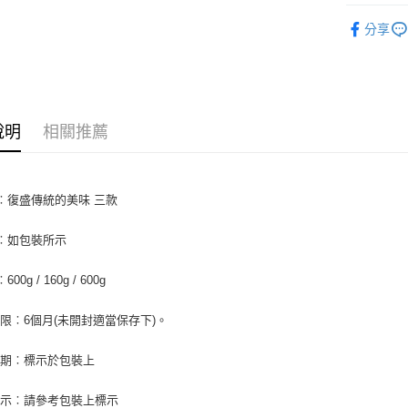
中西餐原
全盈+PAY
分享
AFTEE先
相關說明
【關於「A
ATM付款
AFTEE
說明
相關推薦
便利好安
１．簡單
２．便利
運送方式
３．安心
︰復盛傳統的美味 三款
全家取貨付
【「AFT
5kg
１．於結帳
︰如包裝所示
付」結帳
每筆NT$9
２．訂單
３．收到繳
00g / 160g / 600g
付款後全家
／ATM／
9.5kg
※ 請注意
限︰6個月(未開封適當保存下)。
絡購買商品
每筆NT$9
先享後付
日期︰標示於包裝上
※ 交易是
7-11取
是否繳費成
5kg
付客戶支
標示︰請參考包裝上標示