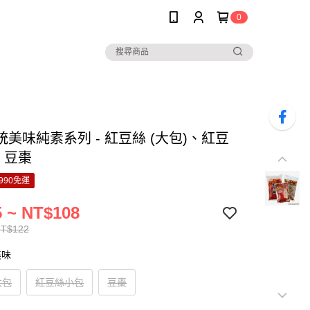
0
美味純素系列 - 紅豆絲 (大包)、紅豆
、豆棗
990免運
 ~ NT$108
NT$122
美味
大包
紅豆絲小包
豆棗