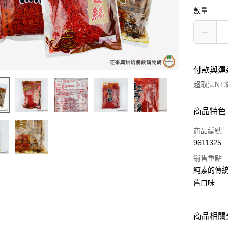
數量
付款與運
超取滿NT$
付款方式
商品特色
信用卡一
商品編號
9611325
超商取貨
銷售重點
LINE Pay
純素的傳
舊口味
Apple Pay
街口支付
商品相關分
悠遊付