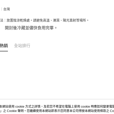
每筆NT$9
【注意事
地︰台灣
１．透過由
付款後7-
交易，需
9.5kg
求債權轉
方法︰放置陰涼乾燥處。請避免高溫、潮濕、陽光直射等場所。
２．關於
每筆NT$9
後冷藏並儘快食用完畢。
https://aft
３．未成
宅配-新竹
「AFTE
每筆NT$1
任。
熱銷
全站排行
４．使用「
離島客戶-
即時審查
結果請求
每筆NT$1
５．嚴禁
形，恩沛
動。
本網站使用 cookie 方式之詳情，及若您不希望在電腦上使用 cookie 時應如何變更電腦的
」之 Cookie 聲明。您繼續使用本網站即表示您同意本公司得按本網站使用條款之 Coo
關於我們
客服資訊