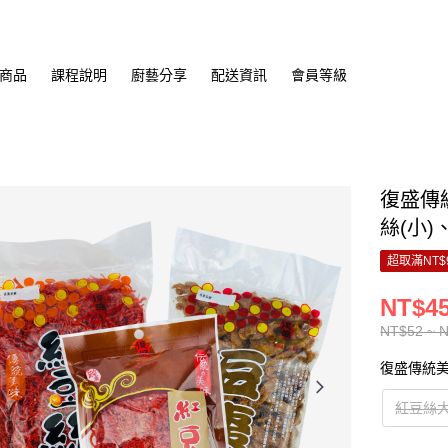
商品
課程說明
廚藝分享
配送資訊
會員等級
復盛傳統
絲(小)
超取滿NT$
NT$45
NT$52 ~ 
復盛傳統
紅豆絲