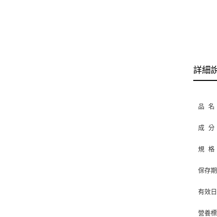
詳細
品 名
成 分
規 格︰6
保存期
有效
營養