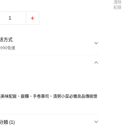
清除
紀錄
送方式
990免運
次付款
付款
統美味配飯、飯糰、手卷壽司、清粥小菜必備良品傳統懷
類 (1)