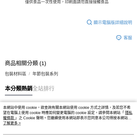
※ 請注意：結帳手續完成當下不需立刻繳費，但若您需要取消訂單，請聯絡
僅供食品一次性使用，印刷面請勿直接接觸食品
每筆NT$90，滿NT$990(含以上)免運費
購買商品的店家。未經商家同意取消之訂單仍視為有效，需透過AFTEE先享
後付繳納相關費用。
7-11取貨付款-重量限制含紙箱10kg，請控制商品重量在9~9.5
※ 交易是否成功請以「AFTEE先享後付 」之結帳頁面顯示為準，若有關於
kg
顯示電腦版詳細說明
是否繳費成功／繳費後需取消欲退款等相關疑問，請聯繫「AFTEE先享後付
客戶支援中心」
https://netprotections.freshdesk.com/support/home
每筆NT$90，滿NT$990(含以上)免運費
客服
【注意事項】
付款後7-11取貨-重量限制含紙箱10kg，請控制商品重量在9~
１．透過由恩沛科技股份有限公司提供之「AFTEE先享後付」服務完成之交
9.5kg
易，需依本服務之必要範圍內提供個人資料，並將交易相關給付款項請求債
權轉讓予恩沛科技股份有限公司。
每筆NT$90，滿NT$990(含以上)免運費
２．關於個人資料處理事宜，請瀏覽以下網址：
商品相關分類 (1)
https://aftee.tw/terms/#terms3
宅配-新竹物流
３．未成年的使用者請事先徵得法定代理人或監護人之同意方可使用
包裝材料區
年節包裝系列
每筆NT$150，滿NT$2,000(含以上)免運費
「AFTEE先享後付」，若未經同意申辦者引起之損失，本公司不負相關責
任。
離島客戶-中華郵政
本分類熱銷
全站排行
４．使用「AFTEE先享後付」時，將依據個別帳號之用戶狀況，依本公司即
時審查核予不同之上限額度；若仍有額度不足之情形，本公司將視審查結果
每筆NT$120，滿NT$2,000(含以上)免運費
請求用戶進行身份認證。
５．嚴禁一人註冊多個帳號或使用他人資訊註冊。若發現惡意使用之情形，
本網站中使用 cookie，欲查詢有關本網站使用 cookie 方式之詳情，及若您不希
恩沛科技股份有限公司將有權停止該用戶之使用額度並採取法律行動。
熱門標籤
望在電腦上使用 cookie 時應如何變更電腦的 cookie 設定，請參閱本網站「
隱私
權條款
」之 Cookie 聲明。您繼續使用本網站即表示您同意本公司得按本網站使
用條款之 Cookie 聲明使用 cookie。
了解更多 >