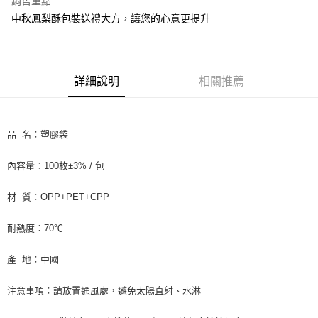
銷售重點
Apple Pay
中秋鳳梨酥包裝送禮大方，讓您的心意更提升
街口支付
悠遊付
詳細說明
相關推薦
全盈+PAY
AFTEE先享後付
品 名︰塑膠袋
相關說明
【關於「AFTEE先享後付」】
ATM付款
內容量︰100枚±3% / 包
AFTEE先享後付是「在收到商品之後才付款」的支付方式。 讓您購物簡單
便利好安心！
１．簡單：不需註冊會員、不需綁卡、不需儲值。
材 質︰OPP+PET+CPP
運送方式
２．便利：只要手機號碼，簡訊認證，即可結帳。
３．安心：先確認商品／服務後，再付款。
全家取貨付款-重量限制含紙箱10kg，請控制商品重量在9~9.5
耐熱度︰70℃
kg
【「AFTEE先享後付」結帳流程】
１．於結帳方式選擇「AFTEE先享後付」後，將跳轉至「AFTEE先享後付」
每筆NT$90，滿NT$990(含以上)免運費
產 地︰中國
結帳頁面，進行簡訊認證並確認金額後，即可完成結帳。
２．訂單成立數日內，您將收到繳費通知簡訊。
付款後全家取貨-重量限制含紙箱10kg，請控制商品重量在9~
注意事項︰請放置通風處，避免太陽直射、水淋
３．收到繳費通知簡訊後14天內，點擊此簡訊中的連結，可透過四大超商／
9.5kg
ATM／網路銀行／等多元方式進行付款，方視為交易完成。