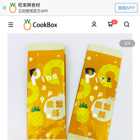
旺來興食材
開啟APP
立刻使用官方APP
0
1
/
4