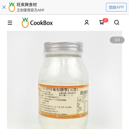
旺來興食材
開啟APP
立刻使用官方APP
0
1
/
3