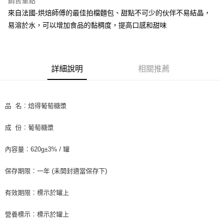
銷售重點
Apple Pay
來自法國-烘焙師傅的最佳拍檔麵包、甜點不可少的伙伴不易結晶，
易溶於水，可以增加食品的黏稠度，提高口感和甜味
街口支付
悠遊付
全盈+PAY
詳細說明
相關推薦
AFTEE先享後付
相關說明
品 名︰焙得葡萄糖漿
【關於「AFTEE先享後付」】
ATM付款
AFTEE先享後付是「在收到商品之後才付款」的支付方式。 讓您購物簡單
便利好安心！
成 份︰葡萄糖漿
１．簡單：不需註冊會員、不需綁卡、不需儲值。
運送方式
２．便利：只要手機號碼，簡訊認證，即可結帳。
內容量︰620g±3% / 罐
３．安心：先確認商品／服務後，再付款。
全家取貨付款-重量限制含紙箱10kg，請控制商品重量在9~9.5
kg
【「AFTEE先享後付」結帳流程】
保存期限︰一年 (未開封適當保存下)
１．於結帳方式選擇「AFTEE先享後付」後，將跳轉至「AFTEE先享後付」
每筆NT$90，滿NT$990(含以上)免運費
結帳頁面，進行簡訊認證並確認金額後，即可完成結帳。
有效期限︰標示於罐上
２．訂單成立數日內，您將收到繳費通知簡訊。
付款後全家取貨-重量限制含紙箱10kg，請控制商品重量在9~
３．收到繳費通知簡訊後14天內，點擊此簡訊中的連結，可透過四大超商／
9.5kg
ATM／網路銀行／等多元方式進行付款，方視為交易完成。
營養標示︰標示於罐上