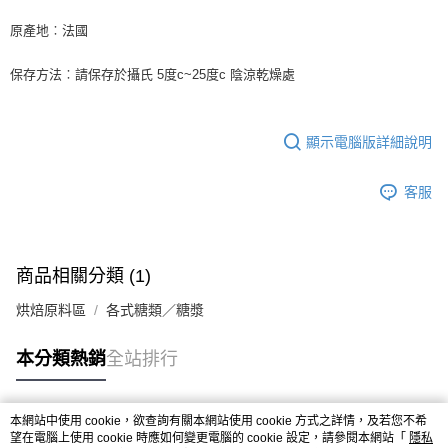
※ 請注意：結帳手續完成當下不需立刻繳費，但若您需要取消訂單，請聯絡
每筆NT$90，滿NT$990(含以上)免運費
購買商品的店家。未經商家同意取消之訂單仍視為有效，需透過AFTEE先享
原產地︰法國
後付繳納相關費用。
7-11取貨付款-重量限制含紙箱10kg，請控制商品重量在9~9.5
※ 交易是否成功請以「AFTEE先享後付 」之結帳頁面顯示為準，若有關於
kg
保存方法︰請保存於攝氏 5度c~25度c 陰涼乾燥處
是否繳費成功／繳費後需取消欲退款等相關疑問，請聯繫「AFTEE先享後付
客戶支援中心」
https://netprotections.freshdesk.com/support/home
每筆NT$90，滿NT$990(含以上)免運費
【注意事項】
付款後7-11取貨-重量限制含紙箱10kg，請控制商品重量在9~
顯示電腦版詳細說明
１．透過由恩沛科技股份有限公司提供之「AFTEE先享後付」服務完成之交
9.5kg
易，需依本服務之必要範圍內提供個人資料，並將交易相關給付款項請求債
權轉讓予恩沛科技股份有限公司。
每筆NT$90，滿NT$990(含以上)免運費
客服
２．關於個人資料處理事宜，請瀏覽以下網址：
https://aftee.tw/terms/#terms3
宅配-新竹物流
３．未成年的使用者請事先徵得法定代理人或監護人之同意方可使用
每筆NT$150，滿NT$2,000(含以上)免運費
「AFTEE先享後付」，若未經同意申辦者引起之損失，本公司不負相關責
任。
商品相關分類 (1)
離島客戶-中華郵政
４．使用「AFTEE先享後付」時，將依據個別帳號之用戶狀況，依本公司即
時審查核予不同之上限額度；若仍有額度不足之情形，本公司將視審查結果
烘焙原料區
各式糖類／糖漿
每筆NT$120，滿NT$2,000(含以上)免運費
請求用戶進行身份認證。
５．嚴禁一人註冊多個帳號或使用他人資訊註冊。若發現惡意使用之情形，
本分類熱銷
全站排行
恩沛科技股份有限公司將有權停止該用戶之使用額度並採取法律行動。
本網站中使用 cookie，欲查詢有關本網站使用 cookie 方式之詳情，及若您不希
熱門標籤
望在電腦上使用 cookie 時應如何變更電腦的 cookie 設定，請參閱本網站「
隱私