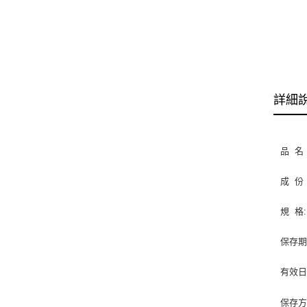
詳細
品 名
成 份
規 格: 
保存期
有效
保存