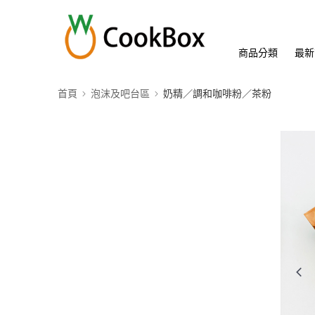
商品分類
最新
首頁
泡沫及吧台區
奶精／調和咖啡粉／茶粉