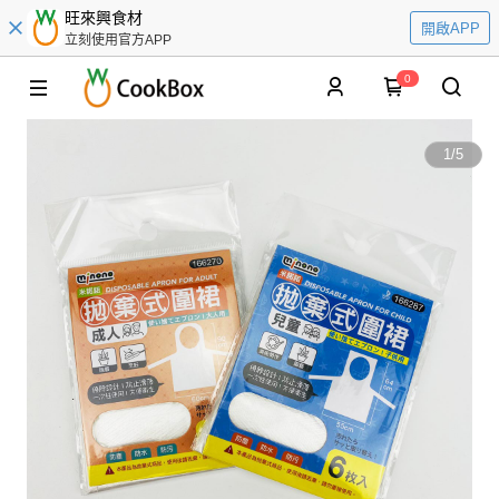
旺來興食材
開啟APP
立刻使用官方APP
0
1
/
5