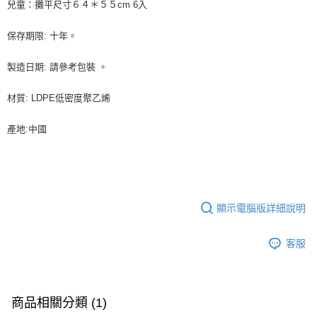
每筆NT$90，滿NT$990(含以上)免運費
兒童：攤平尺寸６４＊５５cm 6入
結帳頁面，進行簡訊認證並確認金額後，即可完成結帳。
２．訂單成立數日內，您將收到繳費通知簡訊。
付款後全家取貨-重量限制含紙箱10kg，請控制商品重量在9~
３．收到繳費通知簡訊後14天內，點擊此簡訊中的連結，可透過四大超商／
保存期限: 十年。
9.5kg
ATM／網路銀行／等多元方式進行付款，方視為交易完成。
※ 請注意：結帳手續完成當下不需立刻繳費，但若您需要取消訂單，請聯絡
每筆NT$90，滿NT$990(含以上)免運費
製造日期: 請參考包裝 。
購買商品的店家。未經商家同意取消之訂單仍視為有效，需透過AFTEE先享
後付繳納相關費用。
7-11取貨付款-重量限制含紙箱10kg，請控制商品重量在9~9.5
材質: LDPE低密度聚乙烯
※ 交易是否成功請以「AFTEE先享後付 」之結帳頁面顯示為準，若有關於
kg
是否繳費成功／繳費後需取消欲退款等相關疑問，請聯繫「AFTEE先享後付
客戶支援中心」
https://netprotections.freshdesk.com/support/home
每筆NT$90，滿NT$990(含以上)免運費
產地:中國
【注意事項】
付款後7-11取貨-重量限制含紙箱10kg，請控制商品重量在9~
１．透過由恩沛科技股份有限公司提供之「AFTEE先享後付」服務完成之交
9.5kg
易，需依本服務之必要範圍內提供個人資料，並將交易相關給付款項請求債
權轉讓予恩沛科技股份有限公司。
每筆NT$90，滿NT$990(含以上)免運費
２．關於個人資料處理事宜，請瀏覽以下網址：
顯示電腦版詳細說明
https://aftee.tw/terms/#terms3
宅配-新竹物流
３．未成年的使用者請事先徵得法定代理人或監護人之同意方可使用
每筆NT$150，滿NT$2,000(含以上)免運費
「AFTEE先享後付」，若未經同意申辦者引起之損失，本公司不負相關責
客服
任。
離島客戶-中華郵政
４．使用「AFTEE先享後付」時，將依據個別帳號之用戶狀況，依本公司即
時審查核予不同之上限額度；若仍有額度不足之情形，本公司將視審查結果
每筆NT$120，滿NT$2,000(含以上)免運費
請求用戶進行身份認證。
商品相關分類 (1)
５．嚴禁一人註冊多個帳號或使用他人資訊註冊。若發現惡意使用之情形，
恩沛科技股份有限公司將有權停止該用戶之使用額度並採取法律行動。