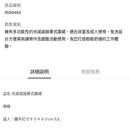
商品編號
超商取貨付款
9594484
LINE Pay
銷售重點
Apple Pay
擁有多功能性的米諾諾拋棄式圍裙，適合孩童及成人使用，免洗設
計方便美術課勞作及園藝活動使用，為您打造輕鬆舒適的工作體
街口支付
驗。
悠遊付
全盈+PAY
詳細說明
相關推薦
AFTEE先享後付
相關說明
【關於「AFTEE先享後付」】
ATM付款
AFTEE先享後付是「在收到商品之後才付款」的支付方式。 讓您購物簡單
品名:米諾諾拋棄式圍裙
便利好安心！
１．簡單：不需註冊會員、不需綁卡、不需儲值。
運送方式
規格:
２．便利：只要手機號碼，簡訊認證，即可結帳。
３．安心：先確認商品／服務後，再付款。
全家取貨付款-重量限制含紙箱10kg，請控制商品重量在9~9.5
成人：攤平尺寸９０＊６０cm 6入
kg
【「AFTEE先享後付」結帳流程】
１．於結帳方式選擇「AFTEE先享後付」後，將跳轉至「AFTEE先享後付」