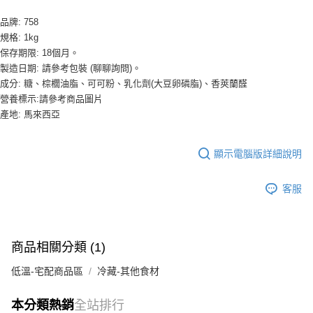
購買商品的店家。未經商家同意取消之訂單仍視為有效，需透過AFTEE先享
後付繳納相關費用。
品牌: 758
※ 交易是否成功請以「AFTEE先享後付 」之結帳頁面顯示為準，若有關於
規格: 1kg
是否繳費成功／繳費後需取消欲退款等相關疑問，請聯繫「AFTEE先享後付
保存期限: 18個月。
客戶支援中心」
https://netprotections.freshdesk.com/support/home
製造日期: 請參考包裝 (聊聊詢問)。
【注意事項】
成分: 糖、棕櫚油脂、可可粉、乳化劑(大豆卵磷脂)、香莢蘭醛
１．透過由恩沛科技股份有限公司提供之「AFTEE先享後付」服務完成之交
營養標示:請參考商品圖片
易，需依本服務之必要範圍內提供個人資料，並將交易相關給付款項請求債
產地: 馬來西亞
權轉讓予恩沛科技股份有限公司。
２．關於個人資料處理事宜，請瀏覽以下網址：
https://aftee.tw/terms/#terms3
顯示電腦版詳細說明
３．未成年的使用者請事先徵得法定代理人或監護人之同意方可使用
「AFTEE先享後付」，若未經同意申辦者引起之損失，本公司不負相關責
任。
客服
４．使用「AFTEE先享後付」時，將依據個別帳號之用戶狀況，依本公司即
時審查核予不同之上限額度；若仍有額度不足之情形，本公司將視審查結果
請求用戶進行身份認證。
５．嚴禁一人註冊多個帳號或使用他人資訊註冊。若發現惡意使用之情形，
商品相關分類 (1)
恩沛科技股份有限公司將有權停止該用戶之使用額度並採取法律行動。
低溫-宅配商品區
冷藏-其他食材
本分類熱銷
全站排行