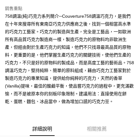
Apple Pay
銷售重點
街口支付
758調溫(純)巧克力系列簡介─Couverture758調溫巧克力，是我們
在十年來搜尋所有東南亞巧克力供應商之後，找到一個相當高水準
悠遊付
的巧克力工藝家。巧克力的製造與生產，完全是工藝品，一如歐洲
全盈+PAY
所有高品質巧克力製造商一樣，製造巧克力的原物料均非歐洲生
產，但經由對於生產巧克力的知識，他們不只找尋最高品質的原物
AFTEE先享後付
料，更重要的是，他們掌握生產巧克力的關鍵技術，使他們生產的
相關說明
巧克力，不只是好的原物料的製成品，而是高度工藝的藝術品。758
【關於「AFTEE先享後付」】
ATM付款
AFTEE先享後付是「在收到商品之後才付款」的支付方式。 讓您購物簡單
調溫巧克力，堅持純粹、簡單的原料組成，藉由巧克力工藝家對於
便利好安心！
製造巧克力的專業知識，提供給你純粹的巧克力，天然的香草
１．簡單：不需註冊會員、不需綁卡、不需儲值。
運送方式
(Vanilla)提味，最佳的酸鹼平衡，使品嘗巧克力的過程中，更充滿歡
２．便利：只要手機號碼，簡訊認證，即可結帳。
３．安心：先確認商品／服務後，再付款。
冷藏7-11取貨(快速到店) 單筆限重10kg
愉，而不是被原本你的刻板印象限制。建議用法：直接使用在餅
乾、蛋糕、麵包、冰品當中，做為增加口感的巧克力豆。
每筆NT$220，滿NT$3,000(含以上)免運費
【「AFTEE先享後付」結帳流程】
１．於結帳方式選擇「AFTEE先享後付」後，將跳轉至「AFTEE先享後付」
冷藏宅配-新竹物流 單筆限重20kg
結帳頁面，進行簡訊認證並確認金額後，即可完成結帳。
２．訂單成立數日內，您將收到繳費通知簡訊。
每筆NT$200，滿NT$3,000(含以上)免運費
３．收到繳費通知簡訊後14天內，點擊此簡訊中的連結，可透過四大超商／
詳細說明
相關推薦
ATM／網路銀行／等多元方式進行付款，方視為交易完成。
※ 請注意：結帳手續完成當下不需立刻繳費，但若您需要取消訂單，請聯絡