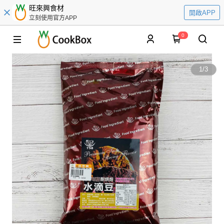
旺來興食材
開啟APP
立刻使用官方APP
0
1
/
3