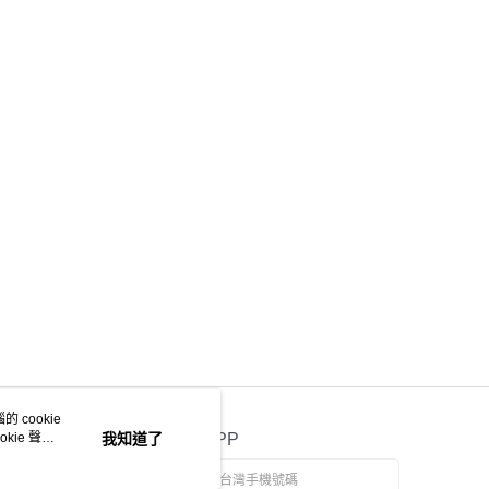
ee.tw/terms/#terms3
年的使用者請事先徵得法定代理人或監護人之同意方可使用
E先享後付」，若未經同意申辦者引起之損失，本公司不負相關責
AFTEE先享後付」時，將依據個別帳號之用戶狀況，依本公司
核予不同之上限額度；若仍有額度不足之情形，本公司將視審查
用戶進行身份認證。
一人註冊多個帳號或使用他人資訊註冊。若發現惡意使用之情
科技股份有限公司將有權停止該用戶之使用額度並採取法律行
 cookie
kie 聲明
我知道了
官方APP