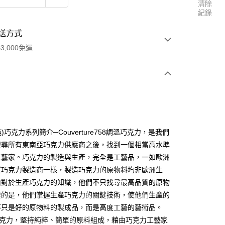
清除
紀錄
送方式
3,000免運
次付款
純)巧克力系列簡介─Couverture758調溫巧克力，是我們
搜尋所有東南亞巧克力供應商之後，找到一個相當高水準
工藝家。巧克力的製造與生產，完全是工藝品，一如歐洲
質巧克力製造商一樣，製造巧克力的原物料均非歐洲生
由對於生產巧克力的知識，他們不只找尋最高品質的原物
要的是，他們掌握生產巧克力的關鍵技術，使他們生產的
享後付
不只是好的原物料的製成品，而是高度工藝的藝術品。
巧克力，堅持純粹、簡單的原料組成，藉由巧克力工藝家