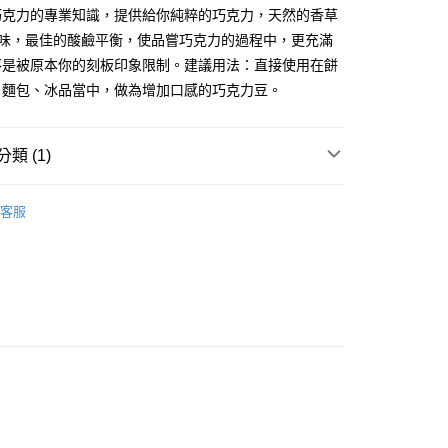
FTEE先享後付」】
巧克力的專業知識，提供給你純粹的巧克力，天然的香草
先享後付是「在收到商品之後才付款」的支付方式。 讓您購物簡單
心！
lla)提味，最佳的酸鹼平衡，使品嘗巧克力的過程中，更充滿
：不需註冊會員、不需綁卡、不需儲值。
不是被原本你的刻板印象限制。建議用法：直接使用在餅
：只要手機號碼，簡訊認證，即可結帳。
、麵包、冰品當中，做為增加口感的巧克力豆。
：先確認商品／服務後，再付款。
取貨(快速到店) 單筆限重10kg
EE先享後付」結帳流程】
20，滿NT$3,000(含以上)免運費
方式選擇「AFTEE先享後付」後，將跳轉至「AFTEE先享後
類 (1)
頁面，進行簡訊認證並確認金額後，即可完成結帳。
新竹物流 單筆限重20kg
成立數日內，您將收到繳費通知簡訊。
商品區
冷藏-其他食材
費通知簡訊後14天內，點擊此簡訊中的連結，可透過四大超商
00，滿NT$3,000(含以上)免運費
客服
網路銀行／等多元方式進行付款，方視為交易完成。
：結帳手續完成當下不需立刻繳費，但若您需要取消訂單，請聯
的店家。未經商家同意取消之訂單仍視為有效，需透過AFTEE
繳納相關費用。
否成功請以「AFTEE先享後付 」之結帳頁面顯示為準，若有關於
功／繳費後需取消欲退款等相關疑問，請聯繫「AFTEE先享後
援中心」
https://netprotections.freshdesk.com/support/home
項】
恩沛科技股份有限公司提供之「AFTEE先享後付」服務完成之
依本服務之必要範圍內提供個人資料，並將交易相關給付款項請
讓予恩沛科技股份有限公司。
個人資料處理事宜，請瀏覽以下網址：