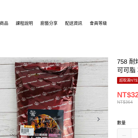
商品
課程說明
廚藝分享
配送資訊
會員等級
758 
可可脂
超取滿NT$
NT$3
NT$364
數量