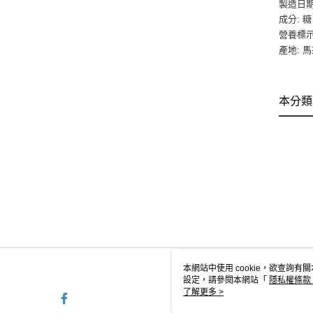
製造日期
成分: 
營養標
產地: 
本分類
本網站中使用 cookie，欲查詢有關
設定，請參閱本網站「
隱私權條款
使用 cookie。
了解更多 >