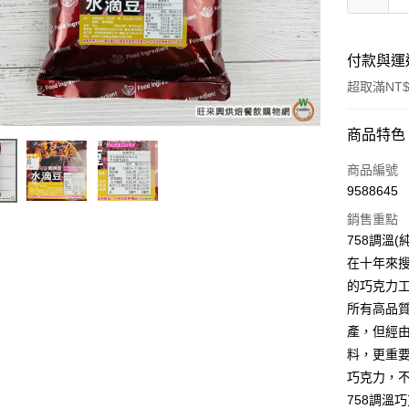
付款與運
超取滿NT$
付款方式
商品特色
信用卡一
商品編號
9588645
LINE Pay
銷售重點
Apple Pay
758調溫(
在十年來
街口支付
的巧克力
悠遊付
所有高品
產，但經
全盈+PAY
料，更重
AFTEE先
巧克力，
相關說明
758調溫