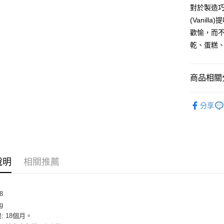
【關於「A
ATM付款
對於製造
AFTEE
便利好安
(Vani
１．簡單
歡愉，而
２．便利
運送方式
乾、蛋糕
３．安心
冷藏7-11
【「AFT
每筆NT$2
１．於結帳
商品相關分
付」結帳
冷藏宅配-
２．訂單
低溫-宅配
３．收到繳
每筆NT$2
分享
／ATM／
※ 請注意
絡購買商品
先享後付
※ 交易是
是否繳費成
說明
相關推薦
付客戶支
【注意事
１．透過由
8
交易，需
g
求債權轉
: 18個月。
２．關於