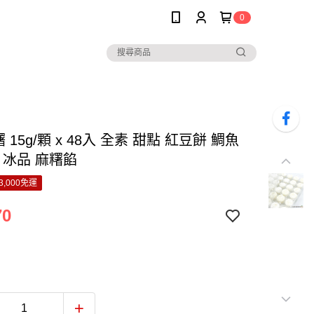
0
 15g/顆 x 48入 全素 甜點 紅豆餅 鯛魚
 冰品 麻糬餡
3,000免運
70