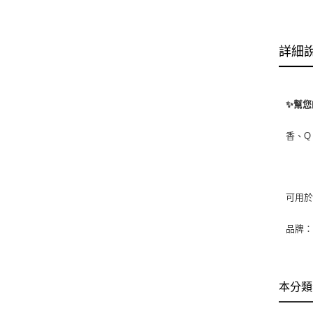
詳細
✨
幫您
香、Q
可用於
品牌：
本分類