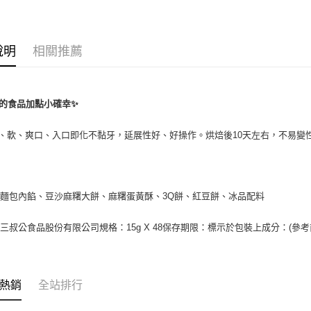
【關於「A
ATM付款
AFTEE
便利好安
１．簡單
說明
相關推薦
２．便利
運送方式
３．安心
冷凍7-11
【「AFT
每筆NT$2
１．於結帳
的食品加點小確幸✨
付」結帳
冷凍宅配-
２．訂單
、軟、爽口、入口即化不黏牙，延展性好、好操作。烘焙後10天左右，不易變性
３．收到繳
每筆NT$2
／ATM／
※ 請注意
絡購買商品
先享後付
麵包內餡、豆沙麻糬大餅、麻糬蛋黃酥、3Q餅、紅豆餅
、冰品配料
※ 交易是
是否繳費成
付客戶支
三叔公食品股份有限公司規格：15g X 48保存期限：標示於包裝上成分：(參
【注意事
１．透過由
交易，需
熱銷
全站排行
求債權轉
２．關於