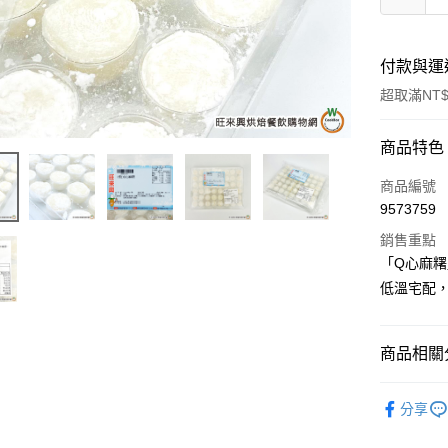
付款與運
超取滿NT$
付款方式
商品特色
信用卡一
商品編號
9573759
LINE Pay
銷售重點
Apple Pay
「Q心麻糬
低溫宅配
街口支付
悠遊付
商品相關分
全盈+PAY
低溫-宅配
AFTEE先
分享
相關說明