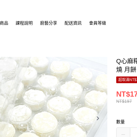
商品
課程說明
廚藝分享
配送資訊
會員等級
Q心麻糬
燒 月餅
超取滿NT$
NT$1
NT$197
數量