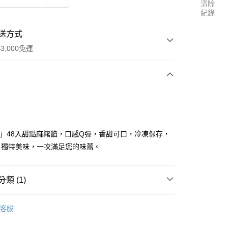
清除
紀錄
送方式
3,000免運
次付款
」48入甜點麻糬餡，口感Q彈，香甜可口，冷凍保存，
，獨特美味，一次滿足您的味蕾。
類 (1)
商品區
冷凍-其他食材
享後付
客服