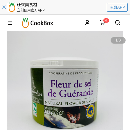
旺來興食材
開啟APP
立刻使用官方APP
0
1
/
3