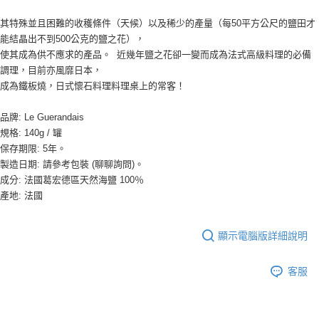
9.5kg
ATM／網路銀行／等多元方式進行付款，方視為交易完成。
※ 請注意：結帳手續完成當下不需立刻繳費，但若您需要取消訂單，請聯絡
每筆NT$90，滿NT$990(含以上)免運費
其特殊並且困難的收穫條件（天候）以及稀少的產量（每50平方公尺的鹽田才
購買商品的店家。未經商家同意取消之訂單仍視為有效，需透過AFTEE先享
能結晶出不到500公克的鹽之花），
後付繳納相關費用。
7-11取貨付款-重量限制含紙箱10kg，請控制商品重量在9~9.5
使其成為供不應求的產品。 近幾年鹽之花卻一變而成為法式高級料理的必備
※ 交易是否成功請以「AFTEE先享後付 」之結帳頁面顯示為準，若有關於
kg
調理，目前亦風靡日本，
是否繳費成功／繳費後需取消欲退款等相關疑問，請聯繫「AFTEE先享後付
客戶支援中心」
https://netprotections.freshdesk.com/support/home
成為鐵板燒，日式懷石料理料理桌上的常客！
每筆NT$90，滿NT$990(含以上)免運費
【注意事項】
付款後7-11取貨-重量限制含紙箱10kg，請控制商品重量在9~
品牌: Le Guerandais
１．透過由恩沛科技股份有限公司提供之「AFTEE先享後付」服務完成之交
9.5kg
規格: 140g / 罐
易，需依本服務之必要範圍內提供個人資料，並將交易相關給付款項請求債
保存期限: 5年。
權轉讓予恩沛科技股份有限公司。
每筆NT$90，滿NT$990(含以上)免運費
２．關於個人資料處理事宜，請瀏覽以下網址：
製造日期: 請參考包裝 (聊聊詢問)。
https://aftee.tw/terms/#terms3
宅配-新竹物流
成分: 法國葛宏德區天然海鹽 100％
３．未成年的使用者請事先徵得法定代理人或監護人之同意方可使用
每筆NT$150，滿NT$2,000(含以上)免運費
產地: 法國
「AFTEE先享後付」，若未經同意申辦者引起之損失，本公司不負相關責
任。
離島客戶-中華郵政
４．使用「AFTEE先享後付」時，將依據個別帳號之用戶狀況，依本公司即
顯示電腦版詳細說明
時審查核予不同之上限額度；若仍有額度不足之情形，本公司將視審查結果
每筆NT$120，滿NT$2,000(含以上)免運費
請求用戶進行身份認證。
５．嚴禁一人註冊多個帳號或使用他人資訊註冊。若發現惡意使用之情形，
客服
恩沛科技股份有限公司將有權停止該用戶之使用額度並採取法律行動。