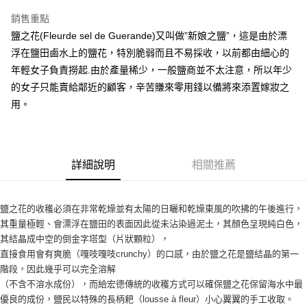
LINE Pay
銷售重點
Apple Pay
鹽之花(Fleurde sel de Guerande)又叫做”新娘之鹽”，這是由於漂
浮在鹽田鹵水上的鹽花，特別脆弱而且不易採收，以前都由細心的
街口支付
年輕女子負責撈起.由於產量稀少，一般鹽商並不太注意，所以年少
悠遊付
的女子只能賣給鄰近的顧客，辛苦賺來零用錢以備將來添置嫁妝之
用。
全盈+PAY
AFTEE先享後付
相關說明
詳細說明
相關推薦
【關於「AFTEE先享後付」】
ATM付款
AFTEE先享後付是「在收到商品之後才付款」的支付方式。 讓您購物簡單
便利好安心！
１．簡單：不需註冊會員、不需綁卡、不需儲值。
鹽之花的收穫必須在非常乾燥並有太陽的日曬和乾燥東風的吹拂的午後進行，
運送方式
２．便利：只要手機號碼，簡訊認證，即可結帳。
其重量極輕、會漂浮在鹽田的表面因此從未沾染過泥土，其顏色呈現純白色，
３．安心：先確認商品／服務後，再付款。
全家取貨付款-重量限制含紙箱10kg，請控制商品重量在9~9.5
其結晶成中空的倒金字塔型（片狀顆粒），
kg
【「AFTEE先享後付」結帳流程】
直接食用會有爽脆（嘎吱嘎吱crunchy）的口感，由於鹽之花是鹽結晶的第一
１．於結帳方式選擇「AFTEE先享後付」後，將跳轉至「AFTEE先享後付」
每筆NT$90，滿NT$990(含以上)免運費
階段，因此幾乎可以完全溶解
結帳頁面，進行簡訊認證並確認金額後，即可完成結帳。
（不含不溶水成份），而給宏德傳統的收穫方式可以確保鹽之花保留海水中最
２．訂單成立數日內，您將收到繳費通知簡訊。
付款後全家取貨-重量限制含紙箱10kg，請控制商品重量在9~
優良的成份，鹽民以特殊的長柄耙（lousse à fleur）小心翼翼的手工收取。
３．收到繳費通知簡訊後14天內，點擊此簡訊中的連結，可透過四大超商／