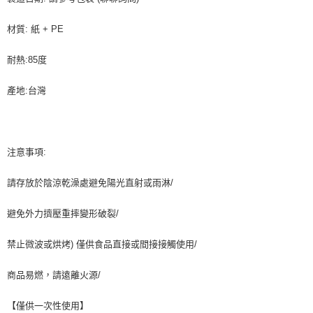
9.5kg
ATM／網路銀行／等多元方式進行付款，方視為交易完成。
※ 請注意：結帳手續完成當下不需立刻繳費，但若您需要取消訂單，請聯絡
每筆NT$90，滿NT$990(含以上)免運費
材質: 紙 + PE
購買商品的店家。未經商家同意取消之訂單仍視為有效，需透過AFTEE先享
後付繳納相關費用。
7-11取貨付款-重量限制含紙箱10kg，請控制商品重量在9~9.5
※ 交易是否成功請以「AFTEE先享後付 」之結帳頁面顯示為準，若有關於
耐熱:85度
kg
是否繳費成功／繳費後需取消欲退款等相關疑問，請聯繫「AFTEE先享後付
客戶支援中心」
https://netprotections.freshdesk.com/support/home
每筆NT$90，滿NT$990(含以上)免運費
產地:台灣
【注意事項】
付款後7-11取貨-重量限制含紙箱10kg，請控制商品重量在9~
１．透過由恩沛科技股份有限公司提供之「AFTEE先享後付」服務完成之交
9.5kg
易，需依本服務之必要範圍內提供個人資料，並將交易相關給付款項請求債
權轉讓予恩沛科技股份有限公司。
每筆NT$90，滿NT$990(含以上)免運費
注意事項:
２．關於個人資料處理事宜，請瀏覽以下網址：
https://aftee.tw/terms/#terms3
宅配-新竹物流
請存放於陰涼乾澡處避免陽光直射或雨淋/
３．未成年的使用者請事先徵得法定代理人或監護人之同意方可使用
每筆NT$150，滿NT$2,000(含以上)免運費
「AFTEE先享後付」，若未經同意申辦者引起之損失，本公司不負相關責
任。
避免外力擠壓重摔變形破裂/
離島客戶-中華郵政
４．使用「AFTEE先享後付」時，將依據個別帳號之用戶狀況，依本公司即
時審查核予不同之上限額度；若仍有額度不足之情形，本公司將視審查結果
每筆NT$120，滿NT$2,000(含以上)免運費
禁止微波或烘烤) 僅供食品直接或間接接觸使用/
請求用戶進行身份認證。
５．嚴禁一人註冊多個帳號或使用他人資訊註冊。若發現惡意使用之情形，
恩沛科技股份有限公司將有權停止該用戶之使用額度並採取法律行動。
商品易燃，請遠離火源/
【僅供一次性使用】