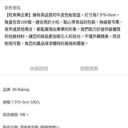
LINE Pay
銷售重點
Apple Pay
【旺來興企業】擁有高品質的牛皮色船型盒，尺寸為7.5*5+3cm，
每盒包含100個。適合用於小吃、點心等食品的包裝，無論是市集、
街口支付
夜市或其他場合，都能展現出專業的形象。我們致力於提供最優質
悠遊付
的包裝材料，讓您的商品更加吸引人的目光。不僅外觀精美，而且
耐用可靠，為您的產品增添獨特的風格和價值。
全盈+PAY
AFTEE先享後付
相關說明
詳細說明
相關推薦
【關於「AFTEE先享後付」】
ATM付款
AFTEE先享後付是「在收到商品之後才付款」的支付方式。 讓您購物簡單
便利好安心！
１．簡單：不需註冊會員、不需綁卡、不需儲值。
運送方式
品牌: Mr.Baking
２．便利：只要手機號碼，簡訊認證，即可結帳。
３．安心：先確認商品／服務後，再付款。
全家取貨付款-重量限制含紙箱10kg，請控制商品重量在9~9.5
規格:7.5*5+3cm 100入
kg
【「AFTEE先享後付」結帳流程】
１．於結帳方式選擇「AFTEE先享後付」後，將跳轉至「AFTEE先享後付」
每筆NT$90，滿NT$990(含以上)免運費
保存期限: 5年。
結帳頁面，進行簡訊認證並確認金額後，即可完成結帳。
２．訂單成立數日內，您將收到繳費通知簡訊。
付款後全家取貨-重量限制含紙箱10kg，請控制商品重量在9~
３．收到繳費通知簡訊後14天內，點擊此簡訊中的連結，可透過四大超商／
製造日期: 請參考包裝 (聊聊詢問)。