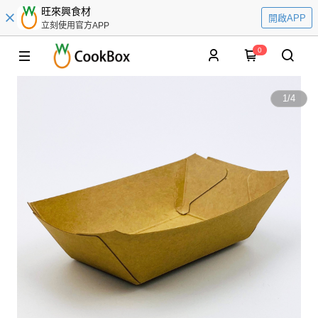
旺來興食材
開啟APP
立刻使用官方APP
0
1
/
4