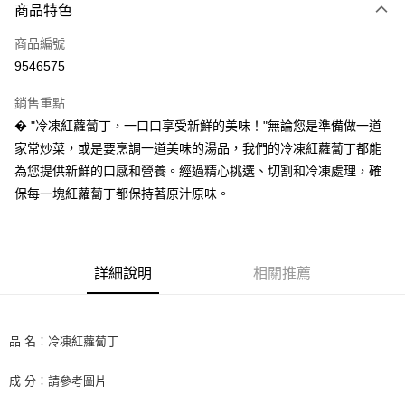
商品特色
信用卡一次付款
商品編號
LINE Pay
9546575
Apple Pay
銷售重點
街口支付
� "冷凍紅蘿蔔丁，一口口享受新鮮的美味！"無論您是準備做一道
家常炒菜，或是要烹調一道美味的湯品，我們的冷凍紅蘿蔔丁都能
悠遊付
為您提供新鮮的口感和營養。經過精心挑選、切割和冷凍處理，確
全盈+PAY
保每一塊紅蘿蔔丁都保持著原汁原味。
AFTEE先享後付
相關說明
【關於「AFTEE先享後付」】
詳細說明
相關推薦
ATM付款
AFTEE先享後付是「在收到商品之後才付款」的支付方式。 讓您購物簡單
便利好安心！
１．簡單：不需註冊會員、不需綁卡、不需儲值。
運送方式
２．便利：只要手機號碼，簡訊認證，即可結帳。
品 名︰冷凍紅蘿蔔丁
３．安心：先確認商品／服務後，再付款。
冷凍7-11取貨(快速到店) 單筆限重10kg
每筆NT$220，滿NT$3,000(含以上)免運費
【「AFTEE先享後付」結帳流程】
成 分︰請參考圖片
１．於結帳方式選擇「AFTEE先享後付」後，將跳轉至「AFTEE先享後付」