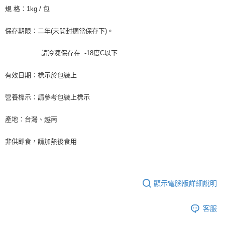
冷凍宅配-新竹物流 單筆限重20kg
結帳頁面，進行簡訊認證並確認金額後，即可完成結帳。
規 格︰1kg / 包
２．訂單成立數日內，您將收到繳費通知簡訊。
每筆NT$200，滿NT$3,000(含以上)免運費
３．收到繳費通知簡訊後14天內，點擊此簡訊中的連結，可透過四大超商／
ATM／網路銀行／等多元方式進行付款，方視為交易完成。
保存期限︰二年(未開封適當保存下)。
※ 請注意：結帳手續完成當下不需立刻繳費，但若您需要取消訂單，請聯絡
購買商品的店家。未經商家同意取消之訂單仍視為有效，需透過AFTEE先享
請冷凍保存在 -18度C以下
後付繳納相關費用。
※ 交易是否成功請以「AFTEE先享後付 」之結帳頁面顯示為準，若有關於
有效日期︰標示於包裝上
是否繳費成功／繳費後需取消欲退款等相關疑問，請聯繫「AFTEE先享後付
客戶支援中心」
https://netprotections.freshdesk.com/support/home
營養標示︰請參考包裝上標示
【注意事項】
１．透過由恩沛科技股份有限公司提供之「AFTEE先享後付」服務完成之交
產地︰台灣、越南
易，需依本服務之必要範圍內提供個人資料，並將交易相關給付款項請求債
權轉讓予恩沛科技股份有限公司。
２．關於個人資料處理事宜，請瀏覽以下網址：
非供即食，請加熱後食用
https://aftee.tw/terms/#terms3
３．未成年的使用者請事先徵得法定代理人或監護人之同意方可使用
「AFTEE先享後付」，若未經同意申辦者引起之損失，本公司不負相關責
任。
顯示電腦版詳細說明
４．使用「AFTEE先享後付」時，將依據個別帳號之用戶狀況，依本公司即
時審查核予不同之上限額度；若仍有額度不足之情形，本公司將視審查結果
請求用戶進行身份認證。
客服
５．嚴禁一人註冊多個帳號或使用他人資訊註冊。若發現惡意使用之情形，
恩沛科技股份有限公司將有權停止該用戶之使用額度並採取法律行動。