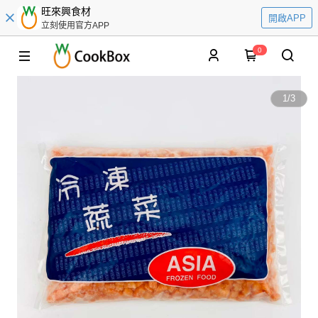
旺來興食材
開啟APP
立刻使用官方APP
0
1
/
3