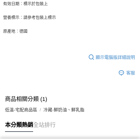
後付繳納相關費用。
有效日期︰標示於包裝上
※ 交易是否成功請以「AFTEE先享後付 」之結帳頁面顯示為準，若有關於
是否繳費成功／繳費後需取消欲退款等相關疑問，請聯繫「AFTEE先享後付
營養標示︰請參考包裝上標示
客戶支援中心」
https://netprotections.freshdesk.com/support/home
【注意事項】
原產地︰德國
１．透過由恩沛科技股份有限公司提供之「AFTEE先享後付」服務完成之交
易，需依本服務之必要範圍內提供個人資料，並將交易相關給付款項請求債
權轉讓予恩沛科技股份有限公司。
２．關於個人資料處理事宜，請瀏覽以下網址：
https://aftee.tw/terms/#terms3
顯示電腦版詳細說明
３．未成年的使用者請事先徵得法定代理人或監護人之同意方可使用
「AFTEE先享後付」，若未經同意申辦者引起之損失，本公司不負相關責
客服
任。
４．使用「AFTEE先享後付」時，將依據個別帳號之用戶狀況，依本公司即
時審查核予不同之上限額度；若仍有額度不足之情形，本公司將視審查結果
請求用戶進行身份認證。
５．嚴禁一人註冊多個帳號或使用他人資訊註冊。若發現惡意使用之情形，
商品相關分類 (1)
恩沛科技股份有限公司將有權停止該用戶之使用額度並採取法律行動。
低溫-宅配商品區
冷藏-鮮奶油、鮮乳脂
本分類熱銷
全站排行