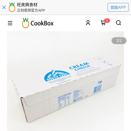
旺來興食材
開啟APP
立刻使用官方APP
0
1
/
2