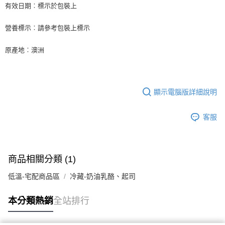
後付繳納相關費用。
有效日期︰標示於包裝上
※ 交易是否成功請以「AFTEE先享後付 」之結帳頁面顯示為準，若有關於
是否繳費成功／繳費後需取消欲退款等相關疑問，請聯繫「AFTEE先享後付
營養標示︰請參考包裝上標示
客戶支援中心」
https://netprotections.freshdesk.com/support/home
【注意事項】
原產地︰澳洲
１．透過由恩沛科技股份有限公司提供之「AFTEE先享後付」服務完成之交
易，需依本服務之必要範圍內提供個人資料，並將交易相關給付款項請求債
權轉讓予恩沛科技股份有限公司。
２．關於個人資料處理事宜，請瀏覽以下網址：
https://aftee.tw/terms/#terms3
顯示電腦版詳細說明
３．未成年的使用者請事先徵得法定代理人或監護人之同意方可使用
「AFTEE先享後付」，若未經同意申辦者引起之損失，本公司不負相關責
客服
任。
４．使用「AFTEE先享後付」時，將依據個別帳號之用戶狀況，依本公司即
時審查核予不同之上限額度；若仍有額度不足之情形，本公司將視審查結果
請求用戶進行身份認證。
５．嚴禁一人註冊多個帳號或使用他人資訊註冊。若發現惡意使用之情形，
商品相關分類 (1)
恩沛科技股份有限公司將有權停止該用戶之使用額度並採取法律行動。
低溫-宅配商品區
冷藏-奶油乳酪、起司
本分類熱銷
全站排行