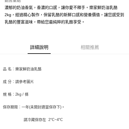
銷售重點
街口支付
濃郁的奶油香氣，香濃的口感，讓你愛不釋手。樂家鮮奶油乳酪
2kg，經過精心製作，保留乳酪的新鮮口感和營養價值，讓您感受到
悠遊付
乳酪的豐富滋味，帶給您最純粹的乳酪享受。
全盈+PAY
AFTEE先享後付
相關說明
詳細說明
相關推薦
【關於「AFTEE先享後付」】
ATM付款
AFTEE先享後付是「在收到商品之後才付款」的支付方式。 讓您購物簡單
便利好安心！
１．簡單：不需註冊會員、不需綁卡、不需儲值。
品 名︰樂家鮮奶油乳酪
運送方式
２．便利：只要手機號碼，簡訊認證，即可結帳。
３．安心：先確認商品／服務後，再付款。
冷藏7-11取貨(快速到店) 單筆限重10kg
成 分︰請參考圖片
每筆NT$220，滿NT$3,000(含以上)免運費
【「AFTEE先享後付」結帳流程】
１．於結帳方式選擇「AFTEE先享後付」後，將跳轉至「AFTEE先享後付」
規 格︰2kg / 條
冷藏宅配-新竹物流 單筆限重20kg
結帳頁面，進行簡訊認證並確認金額後，即可完成結帳。
２．訂單成立數日內，您將收到繳費通知簡訊。
每筆NT$200，滿NT$3,000(含以上)免運費
保存期限︰一年(未開封適當保存下)。
３．收到繳費通知簡訊後14天內，點擊此簡訊中的連結，可透過四大超商／
ATM／網路銀行／等多元方式進行付款，方視為交易完成。
※ 請注意：結帳手續完成當下不需立刻繳費，但若您需要取消訂單，請聯絡
請冷藏保存在 2°C~4°C
購買商品的店家。未經商家同意取消之訂單仍視為有效，需透過AFTEE先享