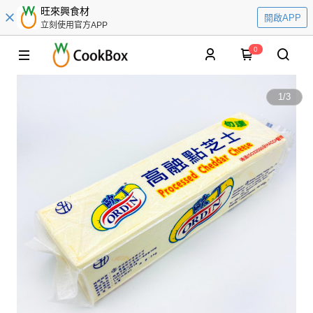
旺來興食材
開啟APP
立刻使用官方APP
0
1
/
3