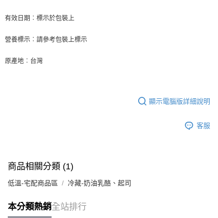
後付繳納相關費用。
※ 交易是否成功請以「AFTEE先享後付 」之結帳頁面顯示為準，若有關於
有效日期︰標示於包裝上
是否繳費成功／繳費後需取消欲退款等相關疑問，請聯繫「AFTEE先享後付
客戶支援中心」
https://netprotections.freshdesk.com/support/home
營養標示︰請參考包裝上標示
【注意事項】
１．透過由恩沛科技股份有限公司提供之「AFTEE先享後付」服務完成之交
原產地︰台灣
易，需依本服務之必要範圍內提供個人資料，並將交易相關給付款項請求債
權轉讓予恩沛科技股份有限公司。
２．關於個人資料處理事宜，請瀏覽以下網址：
https://aftee.tw/terms/#terms3
３．未成年的使用者請事先徵得法定代理人或監護人之同意方可使用
顯示電腦版詳細說明
「AFTEE先享後付」，若未經同意申辦者引起之損失，本公司不負相關責
任。
４．使用「AFTEE先享後付」時，將依據個別帳號之用戶狀況，依本公司即
客服
時審查核予不同之上限額度；若仍有額度不足之情形，本公司將視審查結果
請求用戶進行身份認證。
５．嚴禁一人註冊多個帳號或使用他人資訊註冊。若發現惡意使用之情形，
恩沛科技股份有限公司將有權停止該用戶之使用額度並採取法律行動。
商品相關分類 (1)
低溫-宅配商品區
冷藏-奶油乳酪、起司
本分類熱銷
全站排行