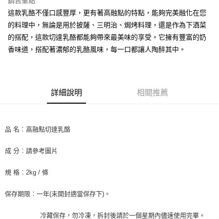
銷售重點
街口支付
這款乳酪不僅口感豐厚，更有著高融點的特點，能夠完美融化在您
的料理中，無論是用於披薩、三明治、焗烤料理，還是作為下酒菜
悠遊付
的搭配，這款切達乳酪都能夠帶來最美味的享受。它擁有豐富的奶
全盈+PAY
香味道，搭配著濃郁的乳酪風味，每一口都讓人陶醉其中。
AFTEE先享後付
相關說明
【關於「AFTEE先享後付」】
詳細說明
相關推薦
ATM付款
AFTEE先享後付是「在收到商品之後才付款」的支付方式。 讓您購物簡單
便利好安心！
１．簡單：不需註冊會員、不需綁卡、不需儲值。
運送方式
２．便利：只要手機號碼，簡訊認證，即可結帳。
品 名︰高融點切達乳酪
３．安心：先確認商品／服務後，再付款。
冷藏7-11取貨(快速到店) 單筆限重10kg
每筆NT$220，滿NT$3,000(含以上)免運費
【「AFTEE先享後付」結帳流程】
成 分︰請參考圖片
１．於結帳方式選擇「AFTEE先享後付」後，將跳轉至「AFTEE先享後付」
冷藏宅配-新竹物流 單筆限重20kg
結帳頁面，進行簡訊認證並確認金額後，即可完成結帳。
規 格︰2kg / 條
２．訂單成立數日內，您將收到繳費通知簡訊。
每筆NT$200，滿NT$3,000(含以上)免運費
３．收到繳費通知簡訊後14天內，點擊此簡訊中的連結，可透過四大超商／
ATM／網路銀行／等多元方式進行付款，方視為交易完成。
保存期限︰一年(未開封適當保存下)。
※ 請注意：結帳手續完成當下不需立刻繳費，但若您需要取消訂單，請聯絡
購買商品的店家。未經商家同意取消之訂單仍視為有效，需透過AFTEE先享
冷藏保存，勿冷凍，拆封後請於一個星期內儘速使用完畢。