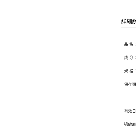
詳細
品 
成 分
規 格︰
保存期
請冷
有效
過敏