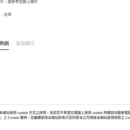
標示︰請參考包裝上標示
「AFTE
任。
４．使用「
地︰台灣
即時審查
結果請求
５．嚴禁
形，恩沛
動。
熱銷
全站排行
本網站使用 cookie 方式之詳情，及若您不希望在電腦上使用 cookie 時應如何變更電腦的
」之 Cookie 聲明。您繼續使用本網站即表示您同意本公司得按本網站使用條款之 Coo
關於我們
客服資訊
商店簡介
購物說明