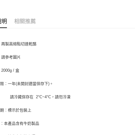
便利好安
１．簡單
２．便利
運送方式
３．安心
說明
相關推薦
冷藏7-11
【「AFT
每筆NT$2
１．於結帳
付」結帳
名︰再製高熔點切達乾酪
冷藏宅配-
２．訂單
３．收到繳
每筆NT$2
／ATM／
︰請參考圖片
※ 請注意
絡購買商品
2000g / 盒
先享後付
※ 交易是
限︰一年(未開封適當保存下)。
是否繳費成
付客戶支
藏保存在 2°C~4°C，請勿冷凍
【注意事
１．透過由
日期︰標示於包裝上
交易，需
求債權轉
２．關於
原︰本產品含有牛奶製品
https://aft
３．未成