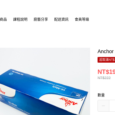
商品
課程說明
廚藝分享
配送資訊
會員等級
Anch
超取滿NT$
NT$1
NT$222
數量