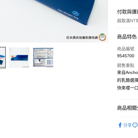
付款與運
超取滿NT$
付款方式
商品特色
信用卡一
商品編號
9545700
LINE Pay
銷售重點
Apple Pay
來自Anc
的乳酪選
街口支付
快來嚐一
悠遊付
全盈+PAY
商品相關分
AFTEE先
低溫-宅配
相關說明
分享
【關於「A
ATM付款
AFTEE