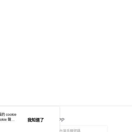
E先享後付」，若未經同意申辦者引起之損失，本公司不負相關責
AFTEE先享後付」時，將依據個別帳號之用戶狀況，依本公司
核予不同之上限額度；若仍有額度不足之情形，本公司將視審查
用戶進行身份認證。
一人註冊多個帳號或使用他人資訊註冊。若發現惡意使用之情
科技股份有限公司將有權停止該用戶之使用額度並採取法律行
 cookie
kie 聲明
我知道了
官方APP