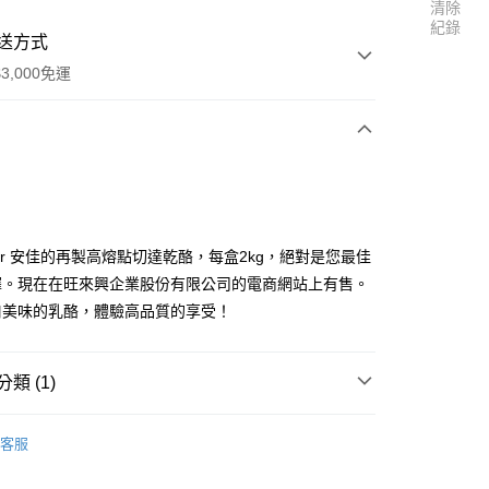
清除
紀錄
送方式
3,000免運
次付款
hor 安佳的再製高熔點切達乾酪，每盒2kg，絕對是您最佳
擇。現在在旺來興企業股份有限公司的電商網站上有售。
口美味的乳酪，體驗高品質的享受！
類 (1)
享後付
商品區
冷藏-奶油乳酪、起司
客服
FTEE先享後付」】
先享後付是「在收到商品之後才付款」的支付方式。 讓您購物簡單