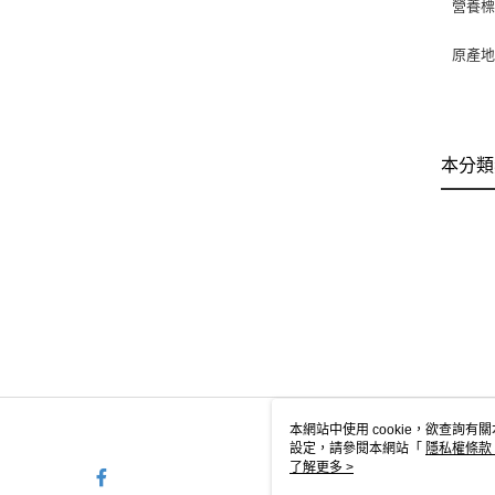
營養
原產
本分類
本網站中使用 cookie，欲查詢有關
設定，請參閱本網站「
隱私權條款
使用 cookie。
了解更多 >