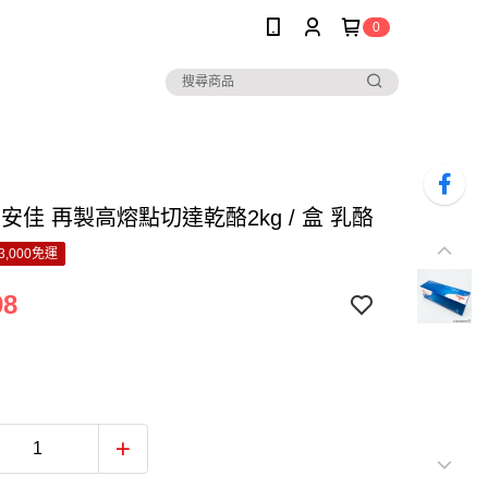
0
or 安佳 再製高熔點切達乾酪2kg / 盒 乳酪
3,000免運
98