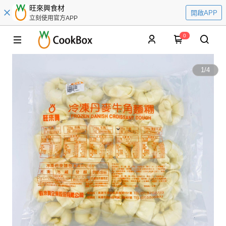
旺來興食材
開啟APP
立刻使用官方APP
0
1
/
4