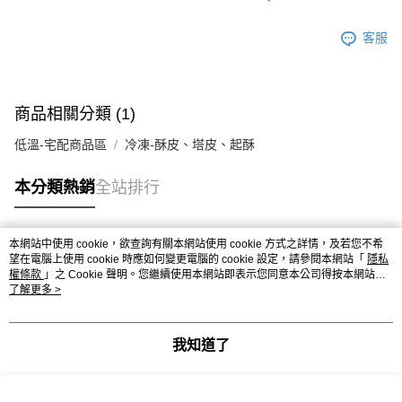
恩沛科技股份有限公司將有權停止該用戶之使用額度並採取法律行動。
客服
商品相關分類 (1)
低溫-宅配商品區
冷凍-酥皮、塔皮、起酥
本分類熱銷
全站排行
本網站中使用 cookie，欲查詢有關本網站使用 cookie 方式之詳情，及若您不希
熱門標籤
望在電腦上使用 cookie 時應如何變更電腦的 cookie 設定，請參閱本網站「
隱私
權條款
」之 Cookie 聲明。您繼續使用本網站即表示您同意本公司得按本網站使
用條款之 Cookie 聲明使用 cookie。
了解更多 >
我知道了