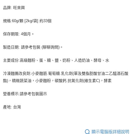
１．於結帳方式選擇「AFTEE先享後付」後，將跳轉至「AFTEE先享後付」
品牌: 旺來興
冷凍宅配-新竹物流 單筆限重20kg
結帳頁面，進行簡訊認證並確認金額後，即可完成結帳。
２．訂單成立數日內，您將收到繳費通知簡訊。
每筆NT$200，滿NT$3,000(含以上)免運費
３．收到繳費通知簡訊後14天內，點擊此簡訊中的連結，可透過四大超商／
規格:60g/顆 [2kg/袋] 約33個
ATM／網路銀行／等多元方式進行付款，方視為交易完成。
※ 請注意：結帳手續完成當下不需立刻繳費，但若您需要取消訂單，請聯絡
保存期限: 4個月。
購買商品的店家。未經商家同意取消之訂單仍視為有效，需透過AFTEE先享
後付繳納相關費用。
製造日期: 請參考包裝 (聊聊詢問)。
※ 交易是否成功請以「AFTEE先享後付 」之結帳頁面顯示為準，若有關於
是否繳費成功／繳費後需取消欲退款等相關疑問，請聯繫「AFTEE先享後付
客戶支援中心」
https://netprotections.freshdesk.com/support/home
主要成份:高級麵粉、蛋、糖、鹽、奶粉、人造奶油、酵母、水
【注意事項】
冷凍麵團改良劑:小麥麵筋.葡萄糖.乳化劑(單及雙脂肪酸甘油二乙醯酒石酸
１．透過由恩沛科技股份有限公司提供之「AFTEE先享後付」服務完成之交
易，需依本服務之必要範圍內提供個人資料，並將交易相關給付款項請求債
酯)，精緻蔬菜油，小麥麵粉，碳酸鈣.抗氧化劑(維生素C)，酵素
權轉讓予恩沛科技股份有限公司。
２．關於個人資料處理事宜，請瀏覽以下網址：
營養標示:請參考包裝圖示
https://aftee.tw/terms/#terms3
３．未成年的使用者請事先徵得法定代理人或監護人之同意方可使用
「AFTEE先享後付」，若未經同意申辦者引起之損失，本公司不負相關責
產地: 台灣
任。
４．使用「AFTEE先享後付」時，將依據個別帳號之用戶狀況，依本公司即
時審查核予不同之上限額度；若仍有額度不足之情形，本公司將視審查結果
請求用戶進行身份認證。
顯示電腦版詳細說明
５．嚴禁一人註冊多個帳號或使用他人資訊註冊。若發現惡意使用之情形，