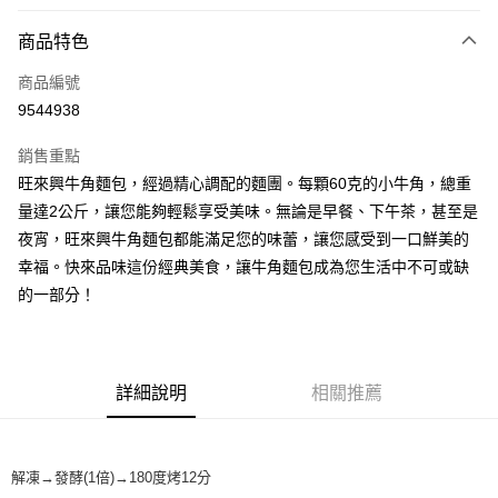
付款方式
商品特色
信用卡一次付款
商品編號
LINE Pay
9544938
Apple Pay
銷售重點
街口支付
旺來興牛角麵包，經過精心調配的麵團。每顆60克的小牛角，總重
量達2公斤，讓您能夠輕鬆享受美味。無論是早餐、下午茶，甚至是
悠遊付
夜宵，旺來興牛角麵包都能滿足您的味蕾，讓您感受到一口鮮美的
全盈+PAY
幸福。快來品味這份經典美食，讓牛角麵包成為您生活中不可或缺
的一部分！
AFTEE先享後付
相關說明
【關於「AFTEE先享後付」】
ATM付款
AFTEE先享後付是「在收到商品之後才付款」的支付方式。 讓您購物簡單
詳細說明
相關推薦
便利好安心！
１．簡單：不需註冊會員、不需綁卡、不需儲值。
運送方式
２．便利：只要手機號碼，簡訊認證，即可結帳。
３．安心：先確認商品／服務後，再付款。
冷凍7-11取貨(快速到店) 單筆限重10kg
解凍→發酵(1倍)→180度烤12分
每筆NT$220，滿NT$3,000(含以上)免運費
【「AFTEE先享後付」結帳流程】