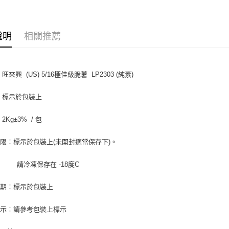
便利好安
１．簡單
２．便利
運送方式
３．安心
說明
相關推薦
冷凍7-11
【「AFT
每筆NT$2
１．於結帳
付」結帳
旺來興 (US) 5/16極佳級脆薯 LP2303 (純素)
冷凍宅配-
２．訂單
３．收到繳
每筆NT$2
／ATM／
︰標示於包裝上
※ 請注意
絡購買商品
2Kg±3% / 包
先享後付
※ 交易是
限︰標示於包裝上(未開封適當保存下)。
是否繳費成
付客戶支
凍保存在 -18度C
【注意事
１．透過由
日期︰標示於包裝上
交易，需
求債權轉
２．關於
標示︰請參考包裝上標示
https://aft
３．未成