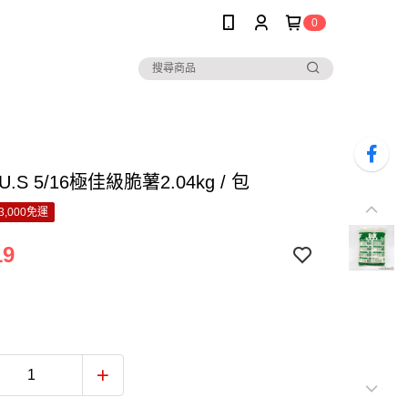
0
.S 5/16極佳級脆薯2.04kg / 包
3,000免運
19