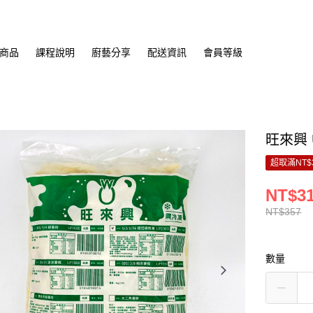
商品
課程說明
廚藝分享
配送資訊
會員等級
旺來興 U
超取滿NT$
NT$3
NT$357
數量