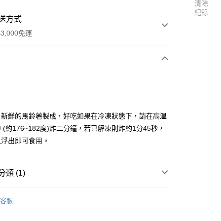
清除
紀錄
送方式
3,000免運
次付款
，新鮮的馬鈴薯製成，好吃如果在冷凍狀態下，請在高溫
 (約176~182度)炸二分鐘，若已解凍則炸約1分45秒，
且浮出即可食用。
類 (1)
享後付
商品區
冷凍-燒烤、炸物類
客服
FTEE先享後付」】
先享後付是「在收到商品之後才付款」的支付方式。 讓您購物簡單