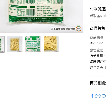
付款與運
超取滿NT$
付款方式
商品特色
信用卡一
商品編號
9530052
LINE Pay
銷售重點
Apple Pay
方便食用
沸騰的油中
街口支付
炸至金黃
悠遊付
全盈+PAY
商品相關分
AFTEE先
低溫-宅配
相關說明
分享
【關於「A
ATM付款
AFTEE