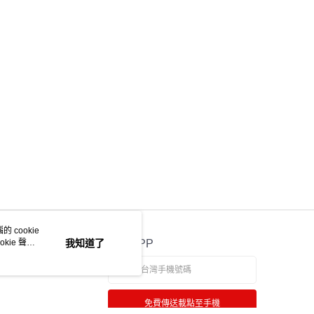
E先享後付」，若未經同意申辦者引起之損失，本公司不負相關責
AFTEE先享後付」時，將依據個別帳號之用戶狀況，依本公司
核予不同之上限額度；若仍有額度不足之情形，本公司將視審查
用戶進行身份認證。
一人註冊多個帳號或使用他人資訊註冊。若發現惡意使用之情
科技股份有限公司將有權停止該用戶之使用額度並採取法律行
 cookie
kie 聲明
我知道了
官方APP
免費傳送載點至手機