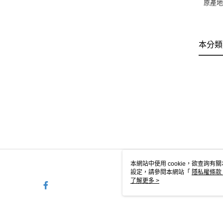
原產
本分類
本網站中使用 cookie，欲查詢有關
設定，請參閱本網站「
隱私權條款
使用 cookie。
了解更多 >