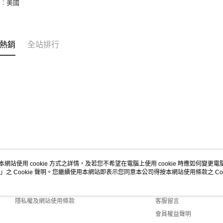
地︰美國
「AFTE
任。
４．使用「
即時審查
結果請求
熱銷
全站排行
５．嚴禁
形，恩沛
動。
本網站使用 cookie 方式之詳情，及若您不希望在電腦上使用 cookie 時應如何變更電腦的
」之 Cookie 聲明。您繼續使用本網站即表示您同意本公司得按本網站使用條款之 Coo
關於我們
客服資訊
商店簡介
購物說明
隱私權及網站使用條款
客服留言
會員權益聲明