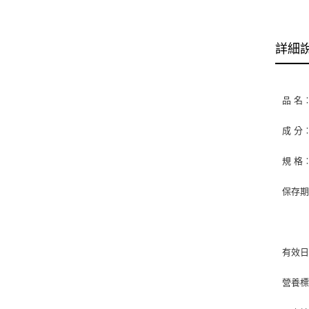
詳細
品 名︰
成 分
規 格︰
保存期
請冷
有效
營養