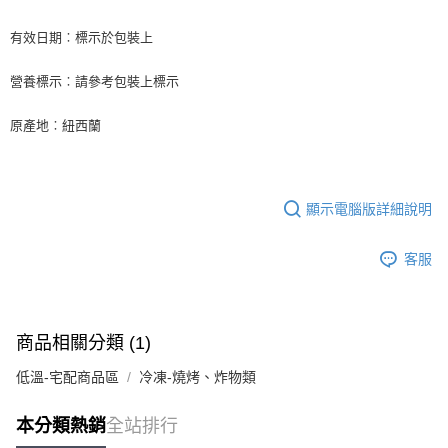
購買商品的店家。未經商家同意取消之訂單仍視為有效，需透過AFTEE先享
後付繳納相關費用。
有效日期︰標示於包裝上
※ 交易是否成功請以「AFTEE先享後付 」之結帳頁面顯示為準，若有關於
是否繳費成功／繳費後需取消欲退款等相關疑問，請聯繫「AFTEE先享後付
營養標示︰請參考包裝上標示
客戶支援中心」
https://netprotections.freshdesk.com/support/home
【注意事項】
原產地︰紐西蘭
１．透過由恩沛科技股份有限公司提供之「AFTEE先享後付」服務完成之交
易，需依本服務之必要範圍內提供個人資料，並將交易相關給付款項請求債
權轉讓予恩沛科技股份有限公司。
２．關於個人資料處理事宜，請瀏覽以下網址：
https://aftee.tw/terms/#terms3
顯示電腦版詳細說明
３．未成年的使用者請事先徵得法定代理人或監護人之同意方可使用
「AFTEE先享後付」，若未經同意申辦者引起之損失，本公司不負相關責
客服
任。
４．使用「AFTEE先享後付」時，將依據個別帳號之用戶狀況，依本公司即
時審查核予不同之上限額度；若仍有額度不足之情形，本公司將視審查結果
請求用戶進行身份認證。
５．嚴禁一人註冊多個帳號或使用他人資訊註冊。若發現惡意使用之情形，
商品相關分類 (1)
恩沛科技股份有限公司將有權停止該用戶之使用額度並採取法律行動。
低溫-宅配商品區
冷凍-燒烤、炸物類
本分類熱銷
全站排行