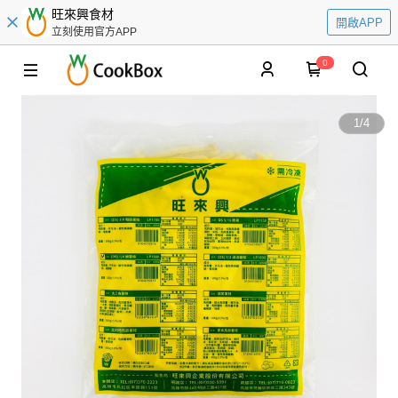
旺來興食材
開啟APP
立刻使用官方APP
0
1
/
4