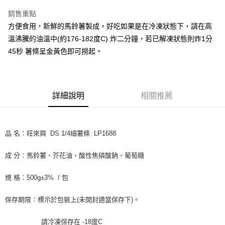
Apple Pay
銷售重點
街口支付
方便食用，新鮮的馬鈴薯製成，好吃如果是在冷凍狀態下，請在高
溫沸騰的油溫中(約176-182度C) 炸二分鐘，若已解凍狀態則炸1分
悠遊付
45秒 薯條呈金黃色即可撈起。
全盈+PAY
AFTEE先享後付
相關說明
詳細說明
相關推薦
【關於「AFTEE先享後付」】
ATM付款
AFTEE先享後付是「在收到商品之後才付款」的支付方式。 讓您購物簡單
便利好安心！
１．簡單：不需註冊會員、不需綁卡、不需儲值。
品 名︰旺來興 DS 1/4細薯條 LP1688
運送方式
２．便利：只要手機號碼，簡訊認證，即可結帳。
３．安心：先確認商品／服務後，再付款。
冷凍7-11取貨(快速到店) 單筆限重10kg
成 分︰馬鈴薯、芥花油、酸性焦磷酸鈉、葡萄糖
每筆NT$220，滿NT$3,000(含以上)免運費
【「AFTEE先享後付」結帳流程】
１．於結帳方式選擇「AFTEE先享後付」後，將跳轉至「AFTEE先享後付」
規 格︰500g±3% / 包
冷凍宅配-新竹物流 單筆限重20kg
結帳頁面，進行簡訊認證並確認金額後，即可完成結帳。
２．訂單成立數日內，您將收到繳費通知簡訊。
每筆NT$200，滿NT$3,000(含以上)免運費
保存期限︰標示於包裝上(未開封適當保存下)。
３．收到繳費通知簡訊後14天內，點擊此簡訊中的連結，可透過四大超商／
ATM／網路銀行／等多元方式進行付款，方視為交易完成。
※ 請注意：結帳手續完成當下不需立刻繳費，但若您需要取消訂單，請聯絡
請冷凍保存在 -18度C