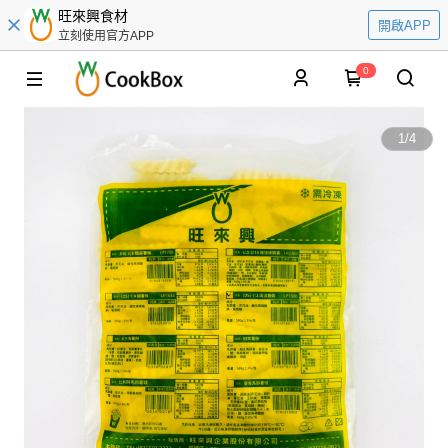
旺來興食材
開啟APP
立刻使用官方APP
0
1
/
4