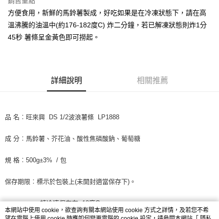
銷售重點
街口支付
方便食用，新鮮的馬鈴薯製成，好吃如果是在冷凍狀態下，請在高
溫沸騰的油溫中(約176-182度C) 炸二分鐘，若已解凍狀態則炸1分
悠遊付
45秒 薯條呈金黃色即可撈起。
全盈+PAY
AFTEE先享後付
相關說明
詳細說明
相關推薦
【關於「AFTEE先享後付」】
ATM付款
AFTEE先享後付是「在收到商品之後才付款」的支付方式。 讓您購物簡單
便利好安心！
１．簡單：不需註冊會員、不需綁卡、不需儲值。
品 名︰旺來興 DS 1/2波浪薯條 LP1888
運送方式
２．便利：只要手機號碼，簡訊認證，即可結帳。
３．安心：先確認商品／服務後，再付款。
冷凍7-11取貨(快速到店) 單筆限重10kg
成 分︰馬鈴薯、芥花油、酸性焦磷酸鈉、葡萄糖
每筆NT$220，滿NT$3,000(含以上)免運費
【「AFTEE先享後付」結帳流程】
１．於結帳方式選擇「AFTEE先享後付」後，將跳轉至「AFTEE先享後付」
規 格︰500g±3% / 包
冷凍宅配-新竹物流 單筆限重20kg
結帳頁面，進行簡訊認證並確認金額後，即可完成結帳。
２．訂單成立數日內，您將收到繳費通知簡訊。
每筆NT$200，滿NT$3,000(含以上)免運費
保存期限︰標示於包裝上(未開封適當保存下)。
３．收到繳費通知簡訊後14天內，點擊此簡訊中的連結，可透過四大超商／
ATM／網路銀行／等多元方式進行付款，方視為交易完成。
※ 請注意：結帳手續完成當下不需立刻繳費，但若您需要取消訂單，請聯絡
請冷凍保存在 -18度C
本網站中使用 cookie，欲查詢有關本網站使用 cookie 方式之詳情，及若您不希
購買商品的店家。未經商家同意取消之訂單仍視為有效，需透過AFTEE先享
望在電腦上使用 cookie 時應如何變更電腦的 cookie 設定，請參閱本網站「
隱私