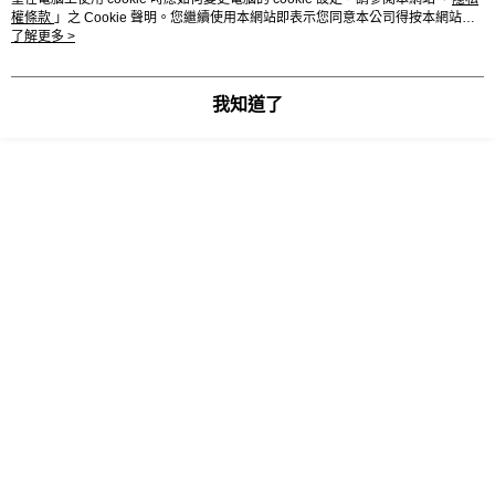
後付繳納相關費用。
有效日期︰標示於包裝上
權條款
」之 Cookie 聲明。您繼續使用本網站即表示您同意本公司得按本網站使
※ 交易是否成功請以「AFTEE先享後付 」之結帳頁面顯示為準，若有關於
用條款之 Cookie 聲明使用 cookie。
了解更多 >
是否繳費成功／繳費後需取消欲退款等相關疑問，請聯繫「AFTEE先享後付
營養標示︰請參考包裝上標示
客戶支援中心」
https://netprotections.freshdesk.com/support/home
【注意事項】
我知道了
原產地︰紐西蘭
１．透過由恩沛科技股份有限公司提供之「AFTEE先享後付」服務完成之交
易，需依本服務之必要範圍內提供個人資料，並將交易相關給付款項請求債
權轉讓予恩沛科技股份有限公司。
２．關於個人資料處理事宜，請瀏覽以下網址：
https://aftee.tw/terms/#terms3
顯示電腦版詳細說明
３．未成年的使用者請事先徵得法定代理人或監護人之同意方可使用
「AFTEE先享後付」，若未經同意申辦者引起之損失，本公司不負相關責
客服
任。
４．使用「AFTEE先享後付」時，將依據個別帳號之用戶狀況，依本公司即
時審查核予不同之上限額度；若仍有額度不足之情形，本公司將視審查結果
請求用戶進行身份認證。
５．嚴禁一人註冊多個帳號或使用他人資訊註冊。若發現惡意使用之情形，
商品相關分類 (1)
恩沛科技股份有限公司將有權停止該用戶之使用額度並採取法律行動。
低溫-宅配商品區
冷凍-燒烤、炸物類
本分類熱銷
全站排行