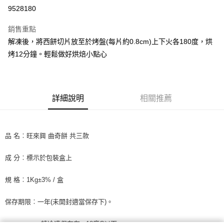
LINE Pay
9528180
Apple Pay
銷售重點
街口支付
解凍後，將西餅切片放至於烤盤(每片約0.8cm)上下火各180度，烘
烤12分鐘。輕鬆做好烘焙小點心
悠遊付
全盈+PAY
AFTEE先享後付
詳細說明
相關推薦
相關說明
【關於「AFTEE先享後付」】
ATM付款
AFTEE先享後付是「在收到商品之後才付款」的支付方式。 讓您購物簡單
品 名︰旺來興 曲奇餅 共三款
便利好安心！
１．簡單：不需註冊會員、不需綁卡、不需儲值。
運送方式
２．便利：只要手機號碼，簡訊認證，即可結帳。
成 分︰標示於包裝盒上
３．安心：先確認商品／服務後，再付款。
冷凍7-11取貨(快速到店) 單筆限重10kg
規 格︰1Kg±3% / 盒
每筆NT$220，滿NT$3,000(含以上)免運費
【「AFTEE先享後付」結帳流程】
１．於結帳方式選擇「AFTEE先享後付」後，將跳轉至「AFTEE先享後付」
冷凍宅配-新竹物流 單筆限重20kg
結帳頁面，進行簡訊認證並確認金額後，即可完成結帳。
保存期限︰一年(未開封適當保存下)。
２．訂單成立數日內，您將收到繳費通知簡訊。
每筆NT$200，滿NT$3,000(含以上)免運費
３．收到繳費通知簡訊後14天內，點擊此簡訊中的連結，可透過四大超商／
請冷凍保存在 -18度C以下