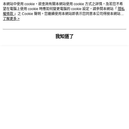
ATM／網路銀行／等多元方式進行付款，方視為交易完成。
本網站中使用 cookie，欲查詢有關本網站使用 cookie 方式之詳情，及若您不希
※ 請注意：結帳手續完成當下不需立刻繳費，但若您需要取消訂單，請聯絡
望在電腦上使用 cookie 時應如何變更電腦的 cookie 設定，請參閱本網站「
隱私
購買商品的店家。未經商家同意取消之訂單仍視為有效，需透過AFTEE先享
開封後，請儘快食用完畢，以確保品質
權條款
」之 Cookie 聲明。您繼續使用本網站即表示您同意本公司得按本網站使
後付繳納相關費用。
用條款之 Cookie 聲明使用 cookie。
了解更多 >
※ 交易是否成功請以「AFTEE先享後付 」之結帳頁面顯示為準，若有關於
勿反覆冷凍
是否繳費成功／繳費後需取消欲退款等相關疑問，請聯繫「AFTEE先享後付
客戶支援中心」
https://netprotections.freshdesk.com/support/home
我知道了
有效日期︰標示於包裝上
【注意事項】
１．透過由恩沛科技股份有限公司提供之「AFTEE先享後付」服務完成之交
營養標示︰請參考包裝上標示
易，需依本服務之必要範圍內提供個人資料，並將交易相關給付款項請求債
權轉讓予恩沛科技股份有限公司。
原產地︰台灣
２．關於個人資料處理事宜，請瀏覽以下網址：
https://aftee.tw/terms/#terms3
反式脂肪來自奶油
３．未成年的使用者請事先徵得法定代理人或監護人之同意方可使用
「AFTEE先享後付」，若未經同意申辦者引起之損失，本公司不負相關責
任。
顯示電腦版詳細說明
４．使用「AFTEE先享後付」時，將依據個別帳號之用戶狀況，依本公司即
時審查核予不同之上限額度；若仍有額度不足之情形，本公司將視審查結果
請求用戶進行身份認證。
客服
５．嚴禁一人註冊多個帳號或使用他人資訊註冊。若發現惡意使用之情形，
恩沛科技股份有限公司將有權停止該用戶之使用額度並採取法律行動。
商品相關分類 (1)