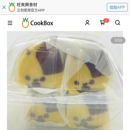
旺來興食材
開啟APP
立刻使用官方APP
0
1
/
10