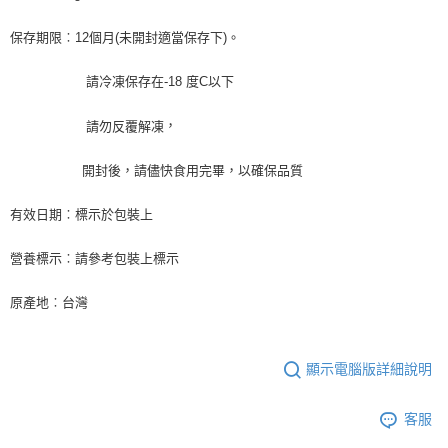
１．於結帳方式選擇「AFTEE先享後付」後，將跳轉至「AFTEE先享後付」
冷凍宅配-新竹物流 單筆限重20kg
結帳頁面，進行簡訊認證並確認金額後，即可完成結帳。
保存期限︰12個月(未開封適當保存下)。
２．訂單成立數日內，您將收到繳費通知簡訊。
每筆NT$200，滿NT$3,000(含以上)免運費
３．收到繳費通知簡訊後14天內，點擊此簡訊中的連結，可透過四大超商／
請冷凍保存在-18 度C以下
ATM／網路銀行／等多元方式進行付款，方視為交易完成。
※ 請注意：結帳手續完成當下不需立刻繳費，但若您需要取消訂單，請聯絡
購買商品的店家。未經商家同意取消之訂單仍視為有效，需透過AFTEE先享
，
請勿反覆解凍
後付繳納相關費用。
※ 交易是否成功請以「AFTEE先享後付 」之結帳頁面顯示為準，若有關於
開封後，請儘快食用完畢，以確保品質
是否繳費成功／繳費後需取消欲退款等相關疑問，請聯繫「AFTEE先享後付
客戶支援中心」
https://netprotections.freshdesk.com/support/home
有效日期︰標示於包裝上
【注意事項】
１．透過由恩沛科技股份有限公司提供之「AFTEE先享後付」服務完成之交
營養標示︰請參考包裝上標示
易，需依本服務之必要範圍內提供個人資料，並將交易相關給付款項請求債
權轉讓予恩沛科技股份有限公司。
原產地︰台灣
２．關於個人資料處理事宜，請瀏覽以下網址：
https://aftee.tw/terms/#terms3
３．未成年的使用者請事先徵得法定代理人或監護人之同意方可使用
「AFTEE先享後付」，若未經同意申辦者引起之損失，本公司不負相關責
顯示電腦版詳細說明
任。
４．使用「AFTEE先享後付」時，將依據個別帳號之用戶狀況，依本公司即
時審查核予不同之上限額度；若仍有額度不足之情形，本公司將視審查結果
客服
請求用戶進行身份認證。
５．嚴禁一人註冊多個帳號或使用他人資訊註冊。若發現惡意使用之情形，