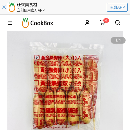
旺來興食材
開啟APP
立刻使用官方APP
0
1
/
4