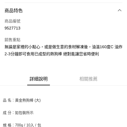
付款方式
商品特色
信用卡一次付款
商品編號
LINE Pay
9527713
Apple Pay
銷售重點
街口支付
無論是家裡的小點心，或是做生意的食材解凍後，油溫160度C 油炸
2-3分鐘即可食用已成型的熱狗棒 絕對能讓您省時便利
悠遊付
全盈+PAY
AFTEE先享後付
詳細說明
相關推薦
相關說明
【關於「AFTEE先享後付」】
ATM付款
AFTEE先享後付是「在收到商品之後才付款」的支付方式。 讓您購物簡單
品 名︰黃金熱狗棒 (大)
便利好安心！
１．簡單：不需註冊會員、不需綁卡、不需儲值。
運送方式
２．便利：只要手機號碼，簡訊認證，即可結帳。
成 分︰如包裝所示
３．安心：先確認商品／服務後，再付款。
冷凍7-11取貨(快速到店) 單筆限重10kg
規 格︰700g / 10入 / 包
每筆NT$220，滿NT$3,000(含以上)免運費
【「AFTEE先享後付」結帳流程】