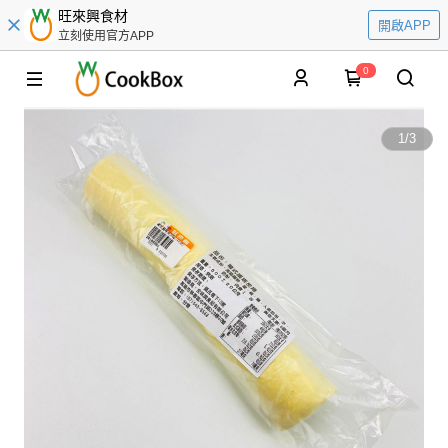
旺來興食材
開啟APP
立刻使用官方APP
0
1
/
3