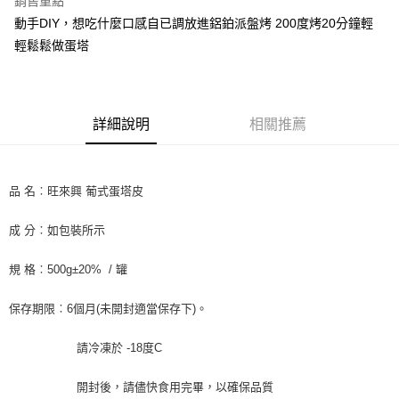
銷售重點
街口支付
動手DIY，想吃什麼口感自已調放進鋁鉑派盤烤 200度烤20分鐘輕
輕鬆鬆做蛋塔
悠遊付
全盈+PAY
AFTEE先享後付
詳細說明
相關推薦
相關說明
【關於「AFTEE先享後付」】
ATM付款
AFTEE先享後付是「在收到商品之後才付款」的支付方式。 讓您購物簡單
品 名︰旺來興 葡式蛋塔皮
便利好安心！
１．簡單：不需註冊會員、不需綁卡、不需儲值。
運送方式
２．便利：只要手機號碼，簡訊認證，即可結帳。
成 分︰如包裝所示
３．安心：先確認商品／服務後，再付款。
冷凍7-11取貨(快速到店) 單筆限重10kg
規 格︰500g±20% / 罐
每筆NT$220，滿NT$3,000(含以上)免運費
【「AFTEE先享後付」結帳流程】
１．於結帳方式選擇「AFTEE先享後付」後，將跳轉至「AFTEE先享後付」
冷凍宅配-新竹物流 單筆限重20kg
結帳頁面，進行簡訊認證並確認金額後，即可完成結帳。
保存期限︰6個月(未開封適當保存下)。
２．訂單成立數日內，您將收到繳費通知簡訊。
每筆NT$200，滿NT$3,000(含以上)免運費
３．收到繳費通知簡訊後14天內，點擊此簡訊中的連結，可透過四大超商／
請冷凍於 -18度C
ATM／網路銀行／等多元方式進行付款，方視為交易完成。
※ 請注意：結帳手續完成當下不需立刻繳費，但若您需要取消訂單，請聯絡
購買商品的店家。未經商家同意取消之訂單仍視為有效，需透過AFTEE先享
開封後，請儘快食用完畢，以確保品質