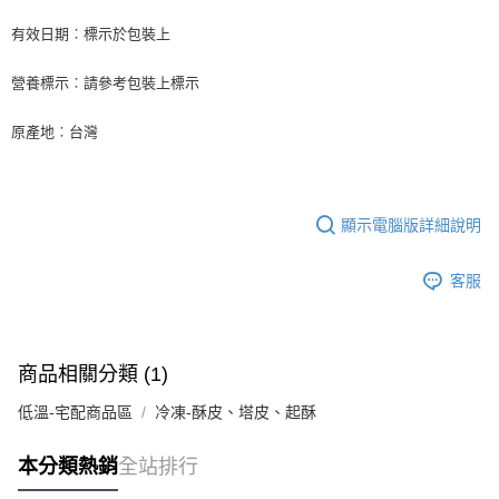
後付繳納相關費用。
※ 交易是否成功請以「AFTEE先享後付 」之結帳頁面顯示為準，若有關於
有效日期︰標示於包裝上
是否繳費成功／繳費後需取消欲退款等相關疑問，請聯繫「AFTEE先享後付
客戶支援中心」
https://netprotections.freshdesk.com/support/home
營養標示︰請參考包裝上標示
【注意事項】
１．透過由恩沛科技股份有限公司提供之「AFTEE先享後付」服務完成之交
原產地︰台灣
易，需依本服務之必要範圍內提供個人資料，並將交易相關給付款項請求債
權轉讓予恩沛科技股份有限公司。
２．關於個人資料處理事宜，請瀏覽以下網址：
https://aftee.tw/terms/#terms3
３．未成年的使用者請事先徵得法定代理人或監護人之同意方可使用
顯示電腦版詳細說明
「AFTEE先享後付」，若未經同意申辦者引起之損失，本公司不負相關責
任。
客服
４．使用「AFTEE先享後付」時，將依據個別帳號之用戶狀況，依本公司即
時審查核予不同之上限額度；若仍有額度不足之情形，本公司將視審查結果
請求用戶進行身份認證。
５．嚴禁一人註冊多個帳號或使用他人資訊註冊。若發現惡意使用之情形，
恩沛科技股份有限公司將有權停止該用戶之使用額度並採取法律行動。
商品相關分類 (1)
低溫-宅配商品區
冷凍-酥皮、塔皮、起酥
本分類熱銷
全站排行