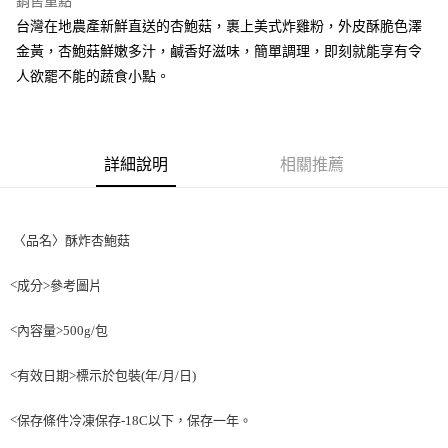
銷售重點
街口支付
台灣在地農產新鮮直送的杏鮑菇，裹上美式炸雞粉，外皮酥脆色澤
金黃，杏鮑菇鮮嫩多汁，鹹香好滋味，簡單調理，即刻就能享有令
悠遊付
人欲罷不能的蔬食小點。
全盈+PAY
AFTEE先享後付
相關說明
詳細說明
相關推薦
【關於「AFTEE先享後付」】
ATM付款
AFTEE先享後付是「在收到商品之後才付款」的支付方式。 讓您購物簡單
便利好安心！
１．簡單：不需註冊會員、不需綁卡、不需儲值。
〈品名〉酥炸杏鮑菇
運送方式
２．便利：只要手機號碼，簡訊認證，即可結帳。
３．安心：先確認商品／服務後，再付款。
冷凍7-11取貨(快速到店) 單筆限重10kg
<
>
參考圖片
成分
每筆NT$220，滿NT$3,000(含以上)免運費
【「AFTEE先享後付」結帳流程】
１．於結帳方式選擇「AFTEE先享後付」後，將跳轉至「AFTEE先享後付」
<
內容量
>500g/
包
冷凍宅配-新竹物流 單筆限重20kg
結帳頁面，進行簡訊認證並確認金額後，即可完成結帳。
２．訂單成立數日內，您將收到繳費通知簡訊。
每筆NT$200，滿NT$3,000(含以上)免運費
<
>
有效日期
標示於包裝
(
年
/
月
/
日
)
３．收到繳費通知簡訊後14天內，點擊此簡訊中的連結，可透過四大超商／
ATM／網路銀行／等多元方式進行付款，方視為交易完成。
※ 請注意：結帳手續完成當下不需立刻繳費，但若您需要取消訂單，請聯絡
<
保存條件冷凍保存
-18C
以下
，
保存一年。
購買商品的店家。未經商家同意取消之訂單仍視為有效，需透過AFTEE先享