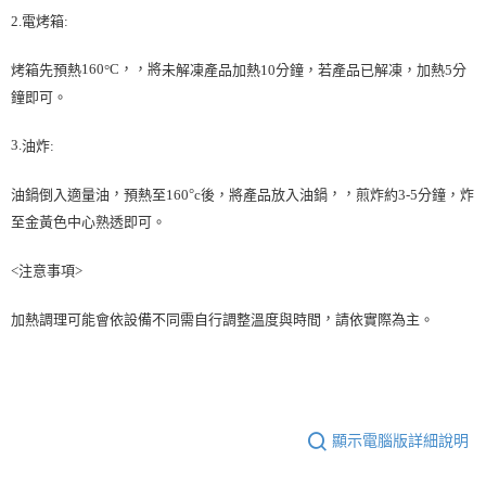
2.
電烤箱
:
160
C，，將
°
烤箱先預熱
未解凍產品加熱
10
分鐘
，若產品
已解凍，加熱
5
分
鐘即可。
3.
油炸
:
，
°
，，
油鍋倒入適量油
預熱至
160
c後，將
產品放入油鍋
煎炸約3
-5
分鐘，炸
至金黃色中心熟透即可。
<注意事項>
，
加熱調理可能會依設備不同需自行調整溫度與時間
請依實際為主。
顯示電腦版詳細說明