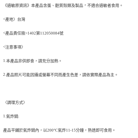
後付繳納相關費用。
，
《過敏原資訊》本產品含蛋、麩質殼類及製品
不適合過敏者食用。
※ 交易是否成功請以「AFTEE先享後付 」之結帳頁面顯示為準，若有關於
是否繳費成功／繳費後需取消欲退款等相關疑問，請聯繫「AFTEE先享後付
客戶支援中心」
https://netprotections.freshdesk.com/support/home
<
產地〉台灣
【注意事項】
<
產品責任險
>1402
第
112050084
號
１．透過由恩沛科技股份有限公司提供之「AFTEE先享後付」服務完成之交
易，需依本服務之必要範圍內提供個人資料，並將交易相關給付款項請求債
權轉讓予恩沛科技股份有限公司。
<
注意事項〉
２．關於個人資料處理事宜，請瀏覽以下網址：
https://aftee.tw/terms/#terms3
1.
本產品非供即食
，
請充分加熱。
３．未成年的使用者請事先徵得法定代理人或監護人之同意方可使用
「AFTEE先享後付」，若未經同意申辦者引起之損失，本公司不負相關責
任。
2.
產品照片可能因攝或螢幕不同而產生色差
，
請依實際產品為主。
４．使用「AFTEE先享後付」時，將依據個別帳號之用戶狀況，依本公司即
時審查核予不同之上限額度；若仍有額度不足之情形，本公司將視審查結果
請求用戶進行身份認證。
５．嚴禁一人註冊多個帳號或使用他人資訊註冊。若發現惡意使用之情形，
恩沛科技股份有限公司將有權停止該用戶之使用額度並採取法律行動。
〈調理方式〉
1.
氣炸鍋
:
產品平舖於氣炸鍋內，以200°C氣炸11-15分鐘，熟透即可食用。