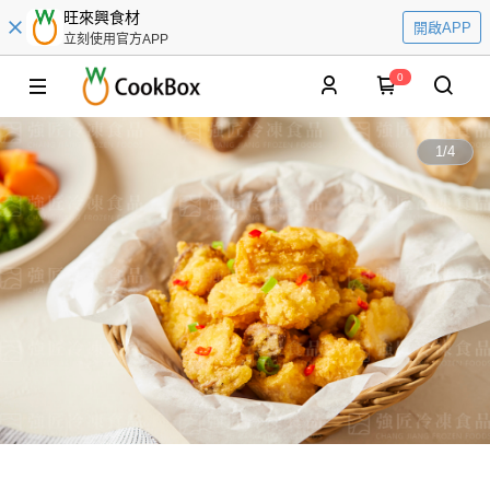
旺來興食材
開啟APP
立刻使用官方APP
0
1
/
4