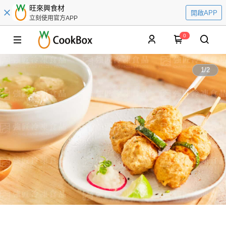
旺來興食材
開啟APP
立刻使用官方APP
0
1
/
2