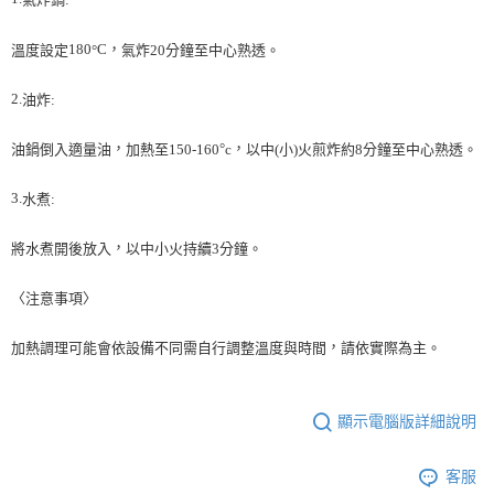
氣炸鍋
:
180
C，
°
溫度設定
氣炸
20
分鐘至中心熟透。
2.
油炸
:
，
°
，
油鍋倒入適量油
加熱至
150-160
c
以中
(
小
)
火煎炸約
8
分鐘至中心熟透。
3.
水煮
:
，
將水煮開後放入
以中小火持續
3
分鐘。
〈注意事項〉
，
加熱調理可能會依設備不同需自行調整溫度與時間
請依實際為主。
顯示電腦版詳細說明
客服