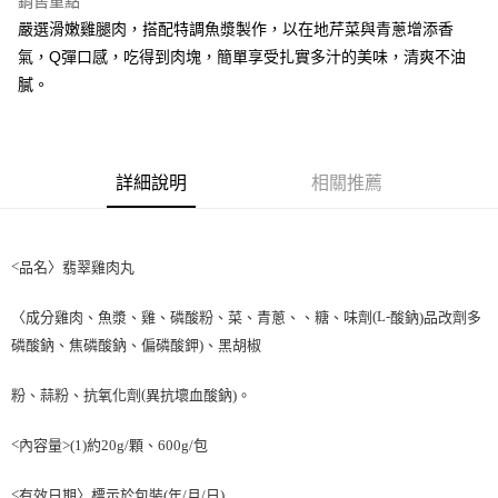
銷售重點
街口支付
嚴選滑嫩雞腿肉，搭配特調魚漿製作，以在地芹菜與青蔥增添香
氣，Q彈口感，吃得到肉塊，簡單享受扎實多汁的美味，清爽不油
悠遊付
膩。
全盈+PAY
AFTEE先享後付
相關說明
詳細說明
相關推薦
【關於「AFTEE先享後付」】
ATM付款
AFTEE先享後付是「在收到商品之後才付款」的支付方式。 讓您購物簡單
便利好安心！
１．簡單：不需註冊會員、不需綁卡、不需儲值。
<
品名〉翡翠雞肉丸
運送方式
２．便利：只要手機號碼，簡訊認證，即可結帳。
３．安心：先確認商品／服務後，再付款。
冷凍7-11取貨(快速到店) 單筆限重10kg
(L-
〈成分雞肉、魚漿、雞、磷酸粉、菜、青蔥、、糖、味劑
酸鈉
)
品改劑多
每筆NT$220，滿NT$3,000(含以上)免運費
【「AFTEE先享後付」結帳流程】
磷酸鈉、焦磷酸鈉、偏磷酸鉀
)
、黑胡椒
１．於結帳方式選擇「AFTEE先享後付」後，將跳轉至「AFTEE先享後付」
冷凍宅配-新竹物流 單筆限重20kg
結帳頁面，進行簡訊認證並確認金額後，即可完成結帳。
(
粉、蒜粉、抗氧化劑
異抗壞血酸鈉
)
。
２．訂單成立數日內，您將收到繳費通知簡訊。
每筆NT$200，滿NT$3,000(含以上)免運費
３．收到繳費通知簡訊後14天內，點擊此簡訊中的連結，可透過四大超商／
ATM／網路銀行／等多元方式進行付款，方視為交易完成。
<
/
內容量
>(1)
約
20g/
顆、
600g
包
※ 請注意：結帳手續完成當下不需立刻繳費，但若您需要取消訂單，請聯絡
購買商品的店家。未經商家同意取消之訂單仍視為有效，需透過AFTEE先享
<
有效日期〉標示於包裝
(
年
/
月
/
日
)