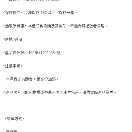
後付繳納相關費用。
※ 交易是否成功請以「AFTEE先享後付 」之結帳頁面顯示為準，若有關於
是否繳費成功／繳費後需取消欲退款等相關疑問，請聯繫「AFTEE先享後付
<
保存條件〉冷凍保存
-18C
以下
，
保存一年。
客戶支援中心」
https://netprotections.freshdesk.com/support/home
<
，
本產品含
其製品
過敏原資訊〉
魚類及
不適合其過敏者食用。
【注意事項】
１．透過由恩沛科技股份有限公司提供之「AFTEE先享後付」服務完成之交
易，需依本服務之必要範圍內提供個人資料，並將交易相關給付款項請求債
<
產地
>
台灣
權轉讓予恩沛科技股份有限公司。
２．關於個人資料處理事宜，請瀏覽以下網址：
<
產品責任險
>1402
第
112050084
號
https://aftee.tw/terms/#terms3
３．未成年的使用者請事先徵得法定代理人或監護人之同意方可使用
「AFTEE先享後付」，若未經同意申辦者引起之損失，本公司不負相關責
<
注意事項〉
任。
４．使用「AFTEE先享後付」時，將依據個別帳號之用戶狀況，依本公司即
1.
本產品非供即食
，
請充分加熱。
時審查核予不同之上限額度；若仍有額度不足之情形，本公司將視審查結果
請求用戶進行身份認證。
５．嚴禁一人註冊多個帳號或使用他人資訊註冊。若發現惡意使用之情形，
2.
產品照片可能因拍攝或螢幕不同而產生色差
，
請依實際產品為主。
恩沛科技股份有限公司將有權停止該用戶之使用額度並採取法律行動。
〈調理方式〉
1.