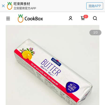
旺來興食材
開啟APP
立刻使用官方APP
0
1
/
3