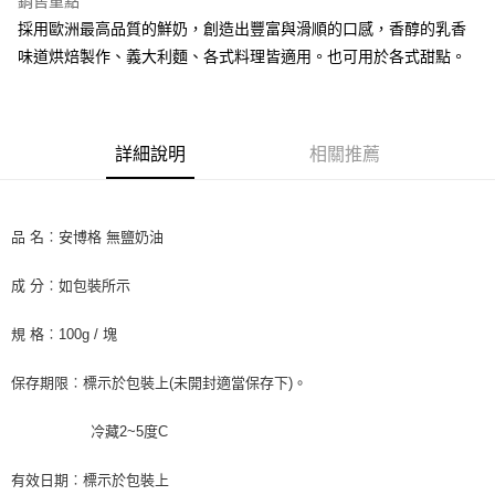
銷售重點
街口支付
採用歐洲最高品質的鮮奶，創造出豐富與滑順的口感，香醇的乳香
味道烘焙製作、義大利麵、各式料理皆適用。也可用於各式甜點。
悠遊付
全盈+PAY
AFTEE先享後付
詳細說明
相關推薦
相關說明
【關於「AFTEE先享後付」】
ATM付款
AFTEE先享後付是「在收到商品之後才付款」的支付方式。 讓您購物簡單
品 名︰安博格 無鹽奶油
便利好安心！
１．簡單：不需註冊會員、不需綁卡、不需儲值。
運送方式
２．便利：只要手機號碼，簡訊認證，即可結帳。
成 分︰如包裝所示
３．安心：先確認商品／服務後，再付款。
冷凍7-11取貨(快速到店) 單筆限重10kg
規 格︰100g / 塊
每筆NT$220，滿NT$3,000(含以上)免運費
【「AFTEE先享後付」結帳流程】
１．於結帳方式選擇「AFTEE先享後付」後，將跳轉至「AFTEE先享後付」
冷凍宅配-新竹物流 單筆限重20kg
結帳頁面，進行簡訊認證並確認金額後，即可完成結帳。
保存期限︰標示於包裝上(未開封適當保存下)。
２．訂單成立數日內，您將收到繳費通知簡訊。
每筆NT$200，滿NT$3,000(含以上)免運費
３．收到繳費通知簡訊後14天內，點擊此簡訊中的連結，可透過四大超商／
冷藏2~5度C
ATM／網路銀行／等多元方式進行付款，方視為交易完成。
※ 請注意：結帳手續完成當下不需立刻繳費，但若您需要取消訂單，請聯絡
購買商品的店家。未經商家同意取消之訂單仍視為有效，需透過AFTEE先享
有效日期︰標示於包裝上