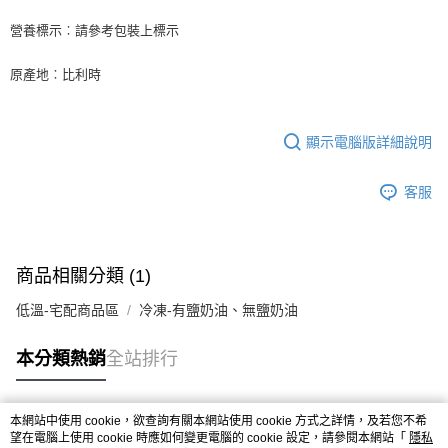
後付繳納相關費用。
※ 交易是否成功請以「AFTEE先享後付 」之結帳頁面顯示為準，若有關於
營養標示︰請參考包裝上標示
是否繳費成功／繳費後需取消欲退款等相關疑問，請聯繫「AFTEE先享後付
客戶支援中心」
https://netprotections.freshdesk.com/support/home
原產地︰比利時
【注意事項】
１．透過由恩沛科技股份有限公司提供之「AFTEE先享後付」服務完成之交
易，需依本服務之必要範圍內提供個人資料，並將交易相關給付款項請求債
顯示電腦版詳細說明
權轉讓予恩沛科技股份有限公司。
２．關於個人資料處理事宜，請瀏覽以下網址：
https://aftee.tw/terms/#terms3
客服
３．未成年的使用者請事先徵得法定代理人或監護人之同意方可使用
「AFTEE先享後付」，若未經同意申辦者引起之損失，本公司不負相關責
任。
４．使用「AFTEE先享後付」時，將依據個別帳號之用戶狀況，依本公司即
時審查核予不同之上限額度；若仍有額度不足之情形，本公司將視審查結果
商品相關分類 (1)
請求用戶進行身份認證。
５．嚴禁一人註冊多個帳號或使用他人資訊註冊。若發現惡意使用之情形，
低溫-宅配商品區
冷凍-有鹽奶油、無鹽奶油
恩沛科技股份有限公司將有權停止該用戶之使用額度並採取法律行動。
本分類熱銷
全站排行
本網站中使用 cookie，欲查詢有關本網站使用 cookie 方式之詳情，及若您不希
熱門標籤
望在電腦上使用 cookie 時應如何變更電腦的 cookie 設定，請參閱本網站「
隱私