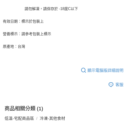
冷凍宅配-新竹物流 單筆限重20kg
結帳頁面，進行簡訊認證並確認金額後，即可完成結帳。
２．訂單成立數日內，您將收到繳費通知簡訊。
請勿解凍，請保存於 -18度C以下
每筆NT$200，滿NT$3,000(含以上)免運費
３．收到繳費通知簡訊後14天內，點擊此簡訊中的連結，可透過四大超商／
ATM／網路銀行／等多元方式進行付款，方視為交易完成。
有效日期︰標示於包裝上
※ 請注意：結帳手續完成當下不需立刻繳費，但若您需要取消訂單，請聯絡
購買商品的店家。未經商家同意取消之訂單仍視為有效，需透過AFTEE先享
後付繳納相關費用。
營養標示︰請參考包裝上標示
※ 交易是否成功請以「AFTEE先享後付 」之結帳頁面顯示為準，若有關於
是否繳費成功／繳費後需取消欲退款等相關疑問，請聯繫「AFTEE先享後付
原產地︰台灣
客戶支援中心」
https://netprotections.freshdesk.com/support/home
【注意事項】
１．透過由恩沛科技股份有限公司提供之「AFTEE先享後付」服務完成之交
易，需依本服務之必要範圍內提供個人資料，並將交易相關給付款項請求債
顯示電腦版詳細說明
權轉讓予恩沛科技股份有限公司。
２．關於個人資料處理事宜，請瀏覽以下網址：
https://aftee.tw/terms/#terms3
客服
３．未成年的使用者請事先徵得法定代理人或監護人之同意方可使用
「AFTEE先享後付」，若未經同意申辦者引起之損失，本公司不負相關責
任。
４．使用「AFTEE先享後付」時，將依據個別帳號之用戶狀況，依本公司即
商品相關分類 (1)
時審查核予不同之上限額度；若仍有額度不足之情形，本公司將視審查結果
請求用戶進行身份認證。
低溫-宅配商品區
冷凍-其他食材
５．嚴禁一人註冊多個帳號或使用他人資訊註冊。若發現惡意使用之情形，
恩沛科技股份有限公司將有權停止該用戶之使用額度並採取法律行動。