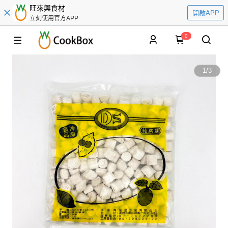
旺來興食材
開啟APP
立刻使用官方APP
0
1
/
3