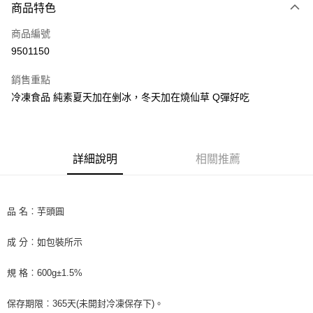
商品特色
信用卡一次付款
商品編號
LINE Pay
9501150
Apple Pay
銷售重點
街口支付
冷凍食品 純素夏天加在剉冰，冬天加在燒仙草 Q彈好吃
悠遊付
全盈+PAY
詳細說明
相關推薦
AFTEE先享後付
相關說明
【關於「AFTEE先享後付」】
品 名︰芋頭圓
ATM付款
AFTEE先享後付是「在收到商品之後才付款」的支付方式。 讓您購物簡單
便利好安心！
成 分︰如包裝所示
１．簡單：不需註冊會員、不需綁卡、不需儲值。
運送方式
２．便利：只要手機號碼，簡訊認證，即可結帳。
３．安心：先確認商品／服務後，再付款。
冷凍7-11取貨(快速到店) 單筆限重10kg
規 格︰600g±1.5%
每筆NT$220，滿NT$3,000(含以上)免運費
【「AFTEE先享後付」結帳流程】
保存期限︰365天(未開封冷凍保存下)。
１．於結帳方式選擇「AFTEE先享後付」後，將跳轉至「AFTEE先享後付」