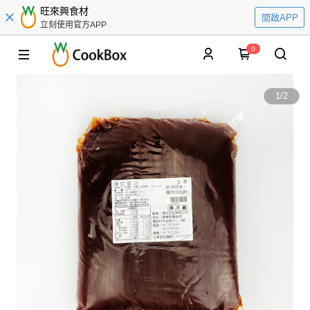
旺來興食材
開啟APP
立刻使用官方APP
0
1
/
2