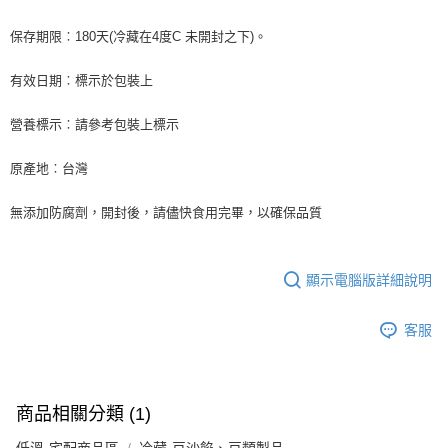
冷藏宅配-新竹物流 單筆限重20kg
結帳頁面，進行簡訊認證並確認金額後，即可完成結帳。
２．訂單成立數日內，您將收到繳費通知簡訊。
每筆NT$200，滿NT$3,000(含以上)免運費
保存期限︰180天(冷藏在4度C 未開封之下)。
３．收到繳費通知簡訊後14天內，點擊此簡訊中的連結，可透過四大超商／
ATM／網路銀行／等多元方式進行付款，方視為交易完成。
※ 請注意：結帳手續完成當下不需立刻繳費，但若您需要取消訂單，請聯絡
有效日期︰標示於包裝上
購買商品的店家。未經商家同意取消之訂單仍視為有效，需透過AFTEE先享
後付繳納相關費用。
營養標示︰請參考包裝上標示
※ 交易是否成功請以「AFTEE先享後付 」之結帳頁面顯示為準，若有關於
是否繳費成功／繳費後需取消欲退款等相關疑問，請聯繫「AFTEE先享後付
原產地︰台灣
客戶支援中心」
https://netprotections.freshdesk.com/support/home
【注意事項】
無添加防腐劑，開封後，請儘快食用完畢，以確保品質
１．透過由恩沛科技股份有限公司提供之「AFTEE先享後付」服務完成之交
易，需依本服務之必要範圍內提供個人資料，並將交易相關給付款項請求債
權轉讓予恩沛科技股份有限公司。
２．關於個人資料處理事宜，請瀏覽以下網址：
顯示電腦版詳細說明
https://aftee.tw/terms/#terms3
３．未成年的使用者請事先徵得法定代理人或監護人之同意方可使用
客服
「AFTEE先享後付」，若未經同意申辦者引起之損失，本公司不負相關責
任。
４．使用「AFTEE先享後付」時，將依據個別帳號之用戶狀況，依本公司即
時審查核予不同之上限額度；若仍有額度不足之情形，本公司將視審查結果
請求用戶進行身份認證。
商品相關分類 (1)
５．嚴禁一人註冊多個帳號或使用他人資訊註冊。若發現惡意使用之情形，
恩沛科技股份有限公司將有權停止該用戶之使用額度並採取法律行動。