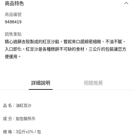
商品特色
信用卡一次付款
商品編號
LINE Pay
9498419
Apple Pay
銷售重點
街口支付
精心過篩去殼製成的紅豆沙餡，嘗起來口感綿密細緻、不油不膩、
入口即化。紅豆沙是各種糕餅不可缺的食材，三公斤的包裝讓您方
悠遊付
便運用。
全盈+PAY
AFTEE先享後付
相關說明
詳細說明
相關推薦
【關於「AFTEE先享後付」】
ATM付款
AFTEE先享後付是「在收到商品之後才付款」的支付方式。 讓您購物簡單
便利好安心！
１．簡單：不需註冊會員、不需綁卡、不需儲值。
品 名︰油紅豆沙
運送方式
２．便利：只要手機號碼，簡訊認證，即可結帳。
３．安心：先確認商品／服務後，再付款。
冷藏7-11取貨(快速到店) 單筆限重10kg
成 分︰如包裝所示
每筆NT$220，滿NT$3,000(含以上)免運費
【「AFTEE先享後付」結帳流程】
１．於結帳方式選擇「AFTEE先享後付」後，將跳轉至「AFTEE先享後付」
規 格︰3公斤±1% / 包