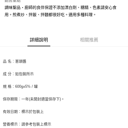
銷售重點
街口支付
調味聖品‧廚師的良伴保證不添加漂白劑、糖精、色素請安心食
用。煎煮炒、拌飯、拌麵都很好吃。適用多種料理。
悠遊付
全盈+PAY
AFTEE先享後付
詳細說明
相關推薦
相關說明
【關於「AFTEE先享後付」】
ATM付款
AFTEE先享後付是「在收到商品之後才付款」的支付方式。 讓您購物簡單
品 名︰蔥頭醬
便利好安心！
１．簡單：不需註冊會員、不需綁卡、不需儲值。
運送方式
２．便利：只要手機號碼，簡訊認證，即可結帳。
成 分︰如包裝所示
３．安心：先確認商品／服務後，再付款。
冷藏7-11取貨(快速到店) 單筆限重10kg
規 格︰600g±5% / 罐
每筆NT$220，滿NT$3,000(含以上)免運費
【「AFTEE先享後付」結帳流程】
１．於結帳方式選擇「AFTEE先享後付」後，將跳轉至「AFTEE先享後付」
冷藏宅配-新竹物流 單筆限重20kg
結帳頁面，進行簡訊認證並確認金額後，即可完成結帳。
保存期限︰一年(未開封適當保存下)。
２．訂單成立數日內，您將收到繳費通知簡訊。
每筆NT$200，滿NT$3,000(含以上)免運費
３．收到繳費通知簡訊後14天內，點擊此簡訊中的連結，可透過四大超商／
有效日期︰標示於包裝上
ATM／網路銀行／等多元方式進行付款，方視為交易完成。
※ 請注意：結帳手續完成當下不需立刻繳費，但若您需要取消訂單，請聯絡
購買商品的店家。未經商家同意取消之訂單仍視為有效，需透過AFTEE先享
營養標示︰請參考包裝上標示