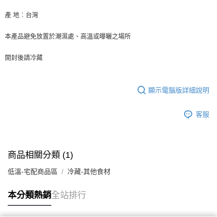
後付繳納相關費用。
※ 交易是否成功請以「AFTEE先享後付 」之結帳頁面顯示為準，若有關於
產 地︰台灣
是否繳費成功／繳費後需取消欲退款等相關疑問，請聯繫「AFTEE先享後付
客戶支援中心」
https://netprotections.freshdesk.com/support/home
本產品避免放置於潮濕處、高溫或曝曬之場所
【注意事項】
１．透過由恩沛科技股份有限公司提供之「AFTEE先享後付」服務完成之交
開封後請冷藏
易，需依本服務之必要範圍內提供個人資料，並將交易相關給付款項請求債
權轉讓予恩沛科技股份有限公司。
２．關於個人資料處理事宜，請瀏覽以下網址：
https://aftee.tw/terms/#terms3
顯示電腦版詳細說明
３．未成年的使用者請事先徵得法定代理人或監護人之同意方可使用
「AFTEE先享後付」，若未經同意申辦者引起之損失，本公司不負相關責
客服
任。
４．使用「AFTEE先享後付」時，將依據個別帳號之用戶狀況，依本公司即
時審查核予不同之上限額度；若仍有額度不足之情形，本公司將視審查結果
請求用戶進行身份認證。
５．嚴禁一人註冊多個帳號或使用他人資訊註冊。若發現惡意使用之情形，
商品相關分類 (1)
恩沛科技股份有限公司將有權停止該用戶之使用額度並採取法律行動。
低溫-宅配商品區
冷藏-其他食材
本分類熱銷
全站排行