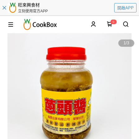
旺來興食材
開啟APP
立刻使用官方APP
0
1
/
3