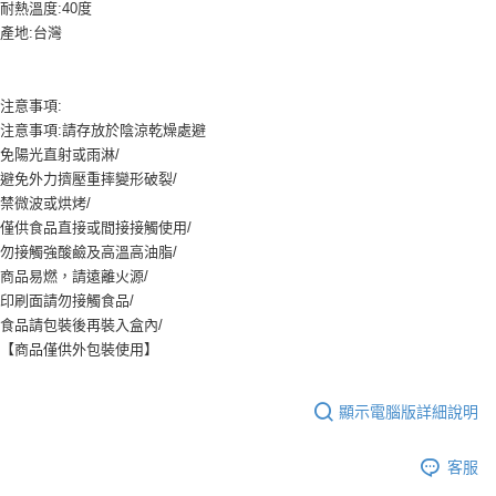
9.5kg
耐熱溫度:40度
ATM／網路銀行／等多元方式進行付款，方視為交易完成。
※ 請注意：結帳手續完成當下不需立刻繳費，但若您需要取消訂單，請聯絡
產地:台灣
每筆NT$90，滿NT$990(含以上)免運費
購買商品的店家。未經商家同意取消之訂單仍視為有效，需透過AFTEE先享
後付繳納相關費用。
7-11取貨付款-重量限制含紙箱10kg，請控制商品重量在9~9.5
※ 交易是否成功請以「AFTEE先享後付 」之結帳頁面顯示為準，若有關於
kg
注意事項:
是否繳費成功／繳費後需取消欲退款等相關疑問，請聯繫「AFTEE先享後付
注意事項:請存放於陰涼乾燥處避
客戶支援中心」
https://netprotections.freshdesk.com/support/home
每筆NT$90，滿NT$990(含以上)免運費
免陽光直射或雨淋/
【注意事項】
付款後7-11取貨-重量限制含紙箱10kg，請控制商品重量在9~
避免外力擠壓重摔變形破裂/
１．透過由恩沛科技股份有限公司提供之「AFTEE先享後付」服務完成之交
9.5kg
禁微波或烘烤/
易，需依本服務之必要範圍內提供個人資料，並將交易相關給付款項請求債
僅供食品直接或間接接觸使用/
權轉讓予恩沛科技股份有限公司。
每筆NT$90，滿NT$990(含以上)免運費
２．關於個人資料處理事宜，請瀏覽以下網址：
勿接觸強酸鹼及高溫高油脂/
https://aftee.tw/terms/#terms3
宅配-新竹物流
商品易燃，請遠離火源/
３．未成年的使用者請事先徵得法定代理人或監護人之同意方可使用
印刷面請勿接觸食品/
每筆NT$150，滿NT$2,000(含以上)免運費
「AFTEE先享後付」，若未經同意申辦者引起之損失，本公司不負相關責
食品請包裝後再裝入盒內/
任。
離島客戶-中華郵政
【商品僅供外包裝使用】
４．使用「AFTEE先享後付」時，將依據個別帳號之用戶狀況，依本公司即
時審查核予不同之上限額度；若仍有額度不足之情形，本公司將視審查結果
每筆NT$120，滿NT$2,000(含以上)免運費
請求用戶進行身份認證。
５．嚴禁一人註冊多個帳號或使用他人資訊註冊。若發現惡意使用之情形，
顯示電腦版詳細說明
恩沛科技股份有限公司將有權停止該用戶之使用額度並採取法律行動。
客服