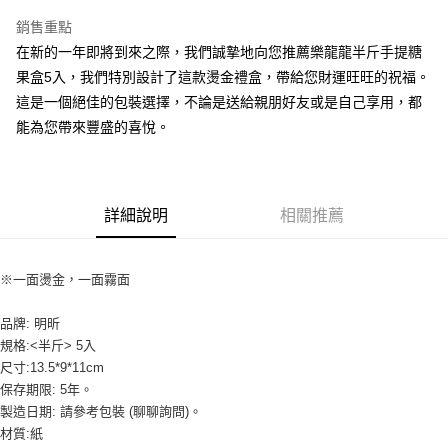
LINE Pay
銷售重點
Apple Pay
在新的一年即將到來之際，我們誠摯地向您推薦樂龍龍半斤手提糖
果盒5入，我們特別設計了這款燙金禮盒，帶給您財運旺旺的祝福。
街口支付
這是一個絕佳的包裝選擇，不論是送給親朋好友或是自己享用，都
悠遊付
能為您帶來豐盛的喜悅。
全盈+PAY
AFTEE先享後付
詳細說明
相關推薦
相關說明
【關於「AFTEE先享後付」】
ATM付款
AFTEE先享後付是「在收到商品之後才付款」的支付方式。 讓您購物簡單
便利好安心！
※一面燙金，一面霧面
１．簡單：不需註冊會員、不需綁卡、不需儲值。
運送方式
２．便利：只要手機號碼，簡訊認證，即可結帳。
品牌: 明昕
３．安心：先確認商品／服務後，再付款。
全家取貨付款-重量限制含紙箱10kg，請控制商品重量在9~9.5
規格:<半斤> 5入
kg
尺寸:13.5*9*11cm
【「AFTEE先享後付」結帳流程】
１．於結帳方式選擇「AFTEE先享後付」後，將跳轉至「AFTEE先享後付」
保存期限: 5年。
每筆NT$90，滿NT$990(含以上)免運費
結帳頁面，進行簡訊認證並確認金額後，即可完成結帳。
製造日期: 請參考包裝 (聊聊詢問)。
２．訂單成立數日內，您將收到繳費通知簡訊。
付款後全家取貨-重量限制含紙箱10kg，請控制商品重量在9~
材質:紙
３．收到繳費通知簡訊後14天內，點擊此簡訊中的連結，可透過四大超商／