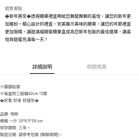
LINE Pay
銷售重點
Apple Pay
�新年將至�透視糖果禮盒帶給您舞龍舞獅的喜悅，讓您的新年更
加繽紛。精心設計的禮盒，完美展示美味的糖果，讓您的年節禮盒
街口支付
更加吸睛。讓甜滿福開窗糖果盒成為您新年包裝的最佳選擇，讓喜
悠遊付
悅與甜蜜充滿每一天！
全盈+PAY
AFTEE先享後付
詳細說明
相關推薦
相關說明
【關於「AFTEE先享後付」】
ATM付款
AFTEE先享後付是「在收到商品之後才付款」的支付方式。 讓您購物簡單
便利好安心！
※霧膜貼窗
１．簡單：不需註冊會員、不需綁卡、不需儲值。
※每盒附三股繩42cm *2條
運送方式
２．便利：只要手機號碼，簡訊認證，即可結帳。
�好看 好拿 好過年�
３．安心：先確認商品／服務後，再付款。
全家取貨付款-重量限制含紙箱10kg，請控制商品重量在9~9.5
kg
品牌: 明昕
【「AFTEE先享後付」結帳流程】
１．於結帳方式選擇「AFTEE先享後付」後，將跳轉至「AFTEE先享後付」
規格:一斤 15*8.5*18 cm
每筆NT$90，滿NT$990(含以上)免運費
結帳頁面，進行簡訊認證並確認金額後，即可完成結帳。
保存期限: 三年。
２．訂單成立數日內，您將收到繳費通知簡訊。
付款後全家取貨-重量限制含紙箱10kg，請控制商品重量在9~
製造日期: 請參考包裝 (聊聊詢問)。
３．收到繳費通知簡訊後14天內，點擊此簡訊中的連結，可透過四大超商／