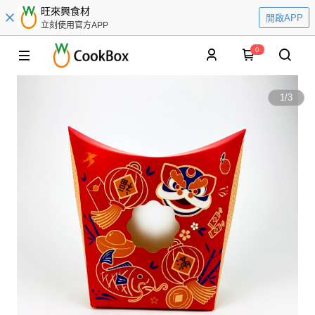
旺來興食材
開啟APP
立刻使用官方APP
0
1
/
3