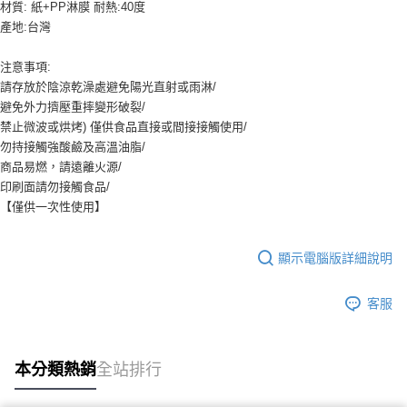
9.5kg
材質: 紙+PP淋膜 耐熱:40度
ATM／網路銀行／等多元方式進行付款，方視為交易完成。
※ 請注意：結帳手續完成當下不需立刻繳費，但若您需要取消訂單，請聯絡
產地:台灣
每筆NT$90，滿NT$990(含以上)免運費
購買商品的店家。未經商家同意取消之訂單仍視為有效，需透過AFTEE先享
後付繳納相關費用。
7-11取貨付款-重量限制含紙箱10kg，請控制商品重量在9~9.5
注意事項:
※ 交易是否成功請以「AFTEE先享後付 」之結帳頁面顯示為準，若有關於
kg
請存放於陰涼乾澡處避免陽光直射或雨淋/
是否繳費成功／繳費後需取消欲退款等相關疑問，請聯繫「AFTEE先享後付
避免外力擠壓重摔變形破裂/
客戶支援中心」
https://netprotections.freshdesk.com/support/home
每筆NT$90，滿NT$990(含以上)免運費
禁止微波或烘烤) 僅供食品直接或間接接觸使用/
【注意事項】
付款後7-11取貨-重量限制含紙箱10kg，請控制商品重量在9~
勿持接觸強酸鹼及高溫油脂/
１．透過由恩沛科技股份有限公司提供之「AFTEE先享後付」服務完成之交
9.5kg
商品易燃，請遠離火源/
易，需依本服務之必要範圍內提供個人資料，並將交易相關給付款項請求債
印刷面請勿接觸食品/
權轉讓予恩沛科技股份有限公司。
每筆NT$90，滿NT$990(含以上)免運費
２．關於個人資料處理事宜，請瀏覽以下網址：
【僅供一次性使用】
https://aftee.tw/terms/#terms3
宅配-新竹物流
３．未成年的使用者請事先徵得法定代理人或監護人之同意方可使用
每筆NT$150，滿NT$2,000(含以上)免運費
「AFTEE先享後付」，若未經同意申辦者引起之損失，本公司不負相關責
顯示電腦版詳細說明
任。
離島客戶-中華郵政
４．使用「AFTEE先享後付」時，將依據個別帳號之用戶狀況，依本公司即
客服
時審查核予不同之上限額度；若仍有額度不足之情形，本公司將視審查結果
每筆NT$120，滿NT$2,000(含以上)免運費
請求用戶進行身份認證。
５．嚴禁一人註冊多個帳號或使用他人資訊註冊。若發現惡意使用之情形，
恩沛科技股份有限公司將有權停止該用戶之使用額度並採取法律行動。
本分類熱銷
全站排行