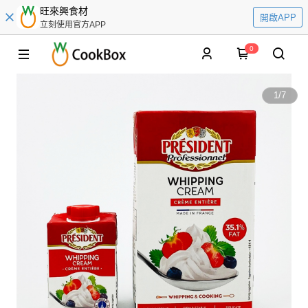
旺來興食材
開啟APP
立刻使用官方APP
0
1
/
7