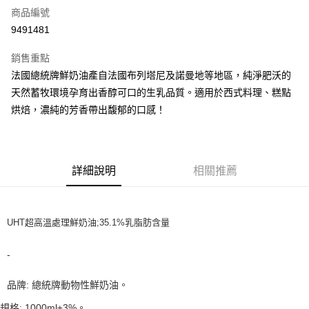
商品編號
LINE Pay
9491481
Apple Pay
銷售重點
街口支付
法國總統牌鮮奶油產自法國布列塔尼及諾曼地等地區，純淨肥沃的
天然蓄牧環境孕育出香醇可口的生乳品質。適用於西式料理、糕點
悠遊付
烘焙，濃純的芳香帶出馥郁的口感！
全盈+PAY
AFTEE先享後付
相關說明
詳細說明
相關推薦
【關於「AFTEE先享後付」】
ATM付款
AFTEE先享後付是「在收到商品之後才付款」的支付方式。 讓您購物簡單
便利好安心！
１．簡單：不需註冊會員、不需綁卡、不需儲值。
UHT超高溫處理鮮奶油;35.1%乳脂肪含量
運送方式
２．便利：只要手機號碼，簡訊認證，即可結帳。
３．安心：先確認商品／服務後，再付款。
冷藏7-11取貨(快速到店) 單筆限重10kg
-
每筆NT$220，滿NT$3,000(含以上)免運費
【「AFTEE先享後付」結帳流程】
１．於結帳方式選擇「AFTEE先享後付」後，將跳轉至「AFTEE先享後付」
品牌: 總統牌動物性鮮奶油。
冷藏宅配-新竹物流 單筆限重20kg
結帳頁面，進行簡訊認證並確認金額後，即可完成結帳。
２．訂單成立數日內，您將收到繳費通知簡訊。
規格: 1000ml±3%。