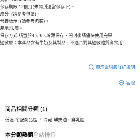
每筆NT$200，滿NT$3,000(含以上)免運費
３．收到繳費通知簡訊後14天內，點擊此簡訊中的連結，可透過四大超商／
保存期限:12個月(未開封適當保存下)。
ATM／網路銀行／等多元方式進行付款，方視為交易完成。
成分: (請參考包裝)。
※ 請注意：結帳手續完成當下不需立刻繳費，但若您需要取消訂單，請聯絡
購買商品的店家。未經商家同意取消之訂單仍視為有效，需透過AFTEE先享
營養標示: (請參考包裝)。
後付繳納相關費用。
產地:法國。
※ 交易是否成功請以「AFTEE先享後付 」之結帳頁面顯示為準，若有關於
保存方式:請置於4°c-6°c冷藏保存、開封後請儘快使用完畢
是否繳費成功／繳費後需取消欲退款等相關疑問，請聯繫「AFTEE先享後付
過敏原：本產品含有牛奶及其製品，不適合對其過敏體質者食用
客戶支援中心」
https://netprotections.freshdesk.com/support/home
-
【注意事項】
１．透過由恩沛科技股份有限公司提供之「AFTEE先享後付」服務完成之交
易，需依本服務之必要範圍內提供個人資料，並將交易相關給付款項請求債
顯示電腦版詳細說明
權轉讓予恩沛科技股份有限公司。
２．關於個人資料處理事宜，請瀏覽以下網址：
客服
https://aftee.tw/terms/#terms3
３．未成年的使用者請事先徵得法定代理人或監護人之同意方可使用
「AFTEE先享後付」，若未經同意申辦者引起之損失，本公司不負相關責
任。
４．使用「AFTEE先享後付」時，將依據個別帳號之用戶狀況，依本公司即
商品相關分類 (1)
時審查核予不同之上限額度；若仍有額度不足之情形，本公司將視審查結果
請求用戶進行身份認證。
低溫-宅配商品區
冷藏-鮮奶油、鮮乳脂
５．嚴禁一人註冊多個帳號或使用他人資訊註冊。若發現惡意使用之情形，
恩沛科技股份有限公司將有權停止該用戶之使用額度並採取法律行動。
本分類熱銷
全站排行