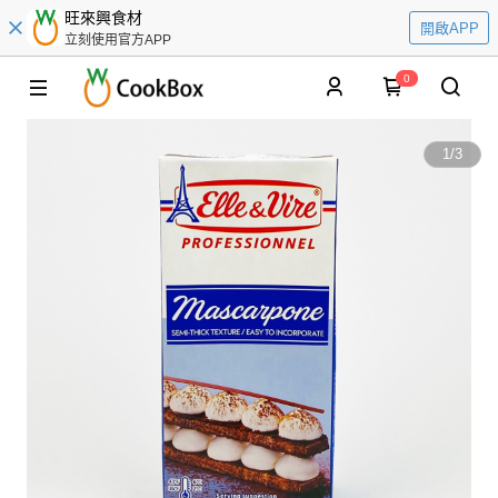
旺來興食材
開啟APP
立刻使用官方APP
0
1
/
3