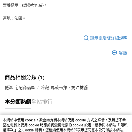
後付繳納相關費用。
營養標示︰(請參考包裝)。
※ 交易是否成功請以「AFTEE先享後付 」之結帳頁面顯示為準，若有關於
是否繳費成功／繳費後需取消欲退款等相關疑問，請聯繫「AFTEE先享後付
客戶支援中心」
https://netprotections.freshdesk.com/support/home
產地︰法國。
【注意事項】
１．透過由恩沛科技股份有限公司提供之「AFTEE先享後付」服務完成之交
易，需依本服務之必要範圍內提供個人資料，並將交易相關給付款項請求債
顯示電腦版詳細說明
權轉讓予恩沛科技股份有限公司。
２．關於個人資料處理事宜，請瀏覽以下網址：
客服
https://aftee.tw/terms/#terms3
３．未成年的使用者請事先徵得法定代理人或監護人之同意方可使用
「AFTEE先享後付」，若未經同意申辦者引起之損失，本公司不負相關責
任。
４．使用「AFTEE先享後付」時，將依據個別帳號之用戶狀況，依本公司即
商品相關分類 (1)
時審查核予不同之上限額度；若仍有額度不足之情形，本公司將視審查結果
請求用戶進行身份認證。
低溫-宅配商品區
冷藏-馬茲卡邦、奶油抹醬
５．嚴禁一人註冊多個帳號或使用他人資訊註冊。若發現惡意使用之情形，
恩沛科技股份有限公司將有權停止該用戶之使用額度並採取法律行動。
本分類熱銷
全站排行
本網站中使用 cookie，欲查詢有關本網站使用 cookie 方式之詳情，及若您不希
熱門標籤
望在電腦上使用 cookie 時應如何變更電腦的 cookie 設定，請參閱本網站「
隱私
權條款
」之 Cookie 聲明。您繼續使用本網站即表示您同意本公司得按本網站使