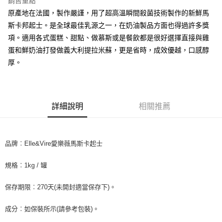
銷售重點
街口支付
原產地在法國，製作嚴謹，用了超高溫瞬間殺菌技術製作的新鮮馬
斯卡邦起士。是全球最佳乳源之一，在奶油製品方面也得過許多獎
悠遊付
項。適用各式蛋糕、甜點、做慕斯或是餐飲都是很好選擇直接與雞
全盈+PAY
蛋和鮮奶油打發做義大利提拉米蘇，更是省時，成效優越，口感醇
厚。
AFTEE先享後付
相關說明
【關於「AFTEE先享後付」】
ATM付款
AFTEE先享後付是「在收到商品之後才付款」的支付方式。 讓您購物簡單
詳細說明
相關推薦
便利好安心！
１．簡單：不需註冊會員、不需綁卡、不需儲值。
運送方式
２．便利：只要手機號碼，簡訊認證，即可結帳。
３．安心：先確認商品／服務後，再付款。
冷藏7-11取貨(快速到店) 單筆限重10kg
品牌︰Elle&Vire愛樂薇馬斯卡起士
每筆NT$220，滿NT$3,000(含以上)免運費
【「AFTEE先享後付」結帳流程】
１．於結帳方式選擇「AFTEE先享後付」後，將跳轉至「AFTEE先享後付」
規格︰1kg / 罐
冷藏宅配-新竹物流 單筆限重20kg
結帳頁面，進行簡訊認證並確認金額後，即可完成結帳。
２．訂單成立數日內，您將收到繳費通知簡訊。
每筆NT$200，滿NT$3,000(含以上)免運費
保存期限︰270天(未開封適當保存下)。
３．收到繳費通知簡訊後14天內，點擊此簡訊中的連結，可透過四大超商／
ATM／網路銀行／等多元方式進行付款，方視為交易完成。
※ 請注意：結帳手續完成當下不需立刻繳費，但若您需要取消訂單，請聯絡
成分︰如保裝所示(請參考包裝)。
購買商品的店家。未經商家同意取消之訂單仍視為有效，需透過AFTEE先享