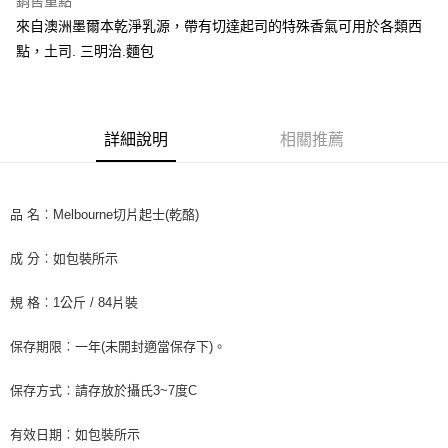
銷售重點
街口支付
來自澳洲墨爾本乾淨乳源，帶有切達起司的特殊香氣可用於各類西
點，土司. 三明治.麵包
悠遊付
全盈+PAY
AFTEE先享後付
詳細說明
相關推薦
相關說明
【關於「AFTEE先享後付」】
ATM付款
AFTEE先享後付是「在收到商品之後才付款」的支付方式。 讓您購物簡單
品 名︰Melbourne切片起士(乾酪)
便利好安心！
１．簡單：不需註冊會員、不需綁卡、不需儲值。
運送方式
２．便利：只要手機號碼，簡訊認證，即可結帳。
成 分︰如包裝所示
３．安心：先確認商品／服務後，再付款。
冷藏7-11取貨(快速到店) 單筆限重10kg
規 格︰1公斤 / 84片裝
每筆NT$220，滿NT$3,000(含以上)免運費
【「AFTEE先享後付」結帳流程】
１．於結帳方式選擇「AFTEE先享後付」後，將跳轉至「AFTEE先享後付」
冷藏宅配-新竹物流 單筆限重20kg
結帳頁面，進行簡訊認證並確認金額後，即可完成結帳。
保存期限︰一年(未開封適當保存下)。
２．訂單成立數日內，您將收到繳費通知簡訊。
每筆NT$200，滿NT$3,000(含以上)免運費
３．收到繳費通知簡訊後14天內，點擊此簡訊中的連結，可透過四大超商／
保存方式︰請存放於攝氏3~7度C
ATM／網路銀行／等多元方式進行付款，方視為交易完成。
※ 請注意：結帳手續完成當下不需立刻繳費，但若您需要取消訂單，請聯絡
購買商品的店家。未經商家同意取消之訂單仍視為有效，需透過AFTEE先享
有效日期︰如包裝所示