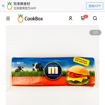
旺來興食材
開啟APP
立刻使用官方APP
0
1
/
3