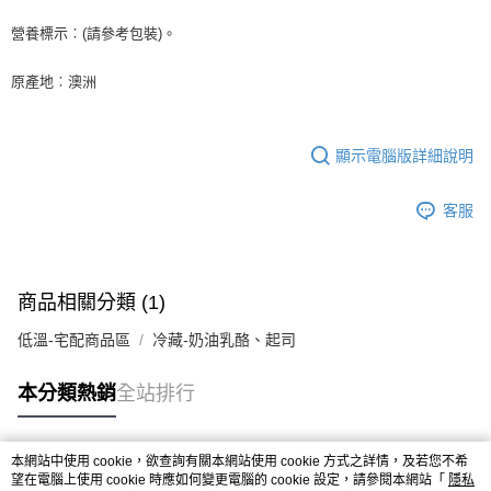
後付繳納相關費用。
※ 交易是否成功請以「AFTEE先享後付 」之結帳頁面顯示為準，若有關於
營養標示︰(請參考包裝)。
是否繳費成功／繳費後需取消欲退款等相關疑問，請聯繫「AFTEE先享後付
客戶支援中心」
https://netprotections.freshdesk.com/support/home
原產地︰澳洲
【注意事項】
１．透過由恩沛科技股份有限公司提供之「AFTEE先享後付」服務完成之交
易，需依本服務之必要範圍內提供個人資料，並將交易相關給付款項請求債
顯示電腦版詳細說明
權轉讓予恩沛科技股份有限公司。
２．關於個人資料處理事宜，請瀏覽以下網址：
https://aftee.tw/terms/#terms3
客服
３．未成年的使用者請事先徵得法定代理人或監護人之同意方可使用
「AFTEE先享後付」，若未經同意申辦者引起之損失，本公司不負相關責
任。
４．使用「AFTEE先享後付」時，將依據個別帳號之用戶狀況，依本公司即
時審查核予不同之上限額度；若仍有額度不足之情形，本公司將視審查結果
商品相關分類 (1)
請求用戶進行身份認證。
５．嚴禁一人註冊多個帳號或使用他人資訊註冊。若發現惡意使用之情形，
低溫-宅配商品區
冷藏-奶油乳酪、起司
恩沛科技股份有限公司將有權停止該用戶之使用額度並採取法律行動。
本分類熱銷
全站排行
本網站中使用 cookie，欲查詢有關本網站使用 cookie 方式之詳情，及若您不希
熱門標籤
望在電腦上使用 cookie 時應如何變更電腦的 cookie 設定，請參閱本網站「
隱私